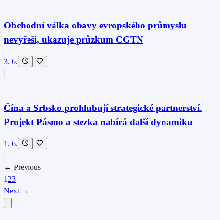
Obchodní válka obavy evropského průmyslu
nevyřeší, ukazuje průzkum CGTN
3. 6.
Čína a Srbsko prohlubují strategické partnerství.
Projekt Pásmo a stezka nabírá další dynamiku
1. 6.
← Previous
1
2
3
Next →