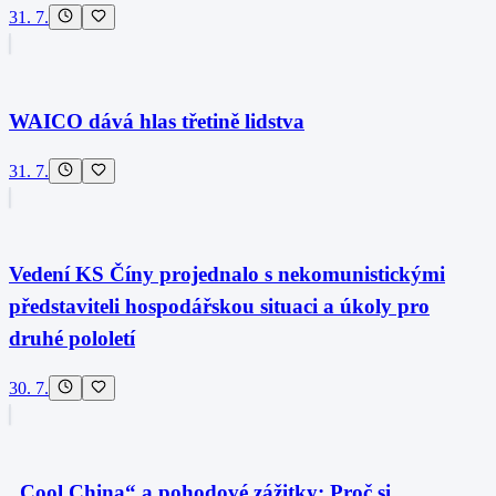
31. 7.
WAICO dává hlas třetině lidstva
31. 7.
Vedení KS Číny projednalo s nekomunistickými
představiteli hospodářskou situaci a úkoly pro
druhé pololetí
30. 7.
„Cool China“ a pohodové zážitky: Proč si