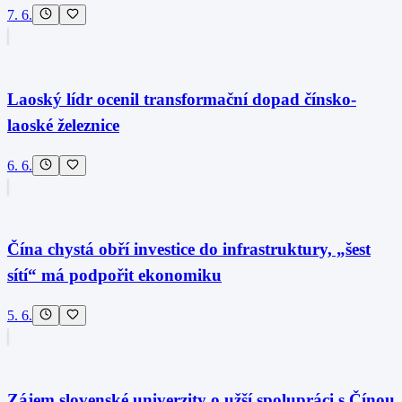
7. 6.
Laoský lídr ocenil transformační dopad čínsko-
laoské železnice
6. 6.
Čína chystá obří investice do infrastruktury, „šest
sítí“ má podpořit ekonomiku
5. 6.
Zájem slovenské univerzity o užší spolupráci s Čínou