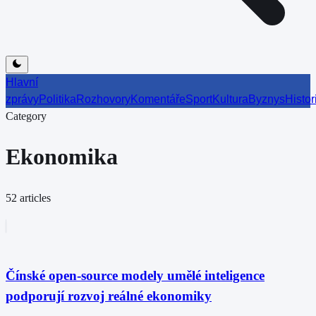
Hlavní
zprávy
Politika
Rozhovory
Komentáře
Sport
Kultura
Byznys
Histor
Category
Ekonomika
52
articles
Čínské open-source modely umělé inteligence
podporují rozvoj reálné ekonomiky