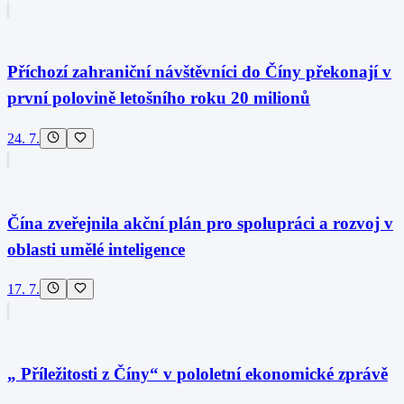
Příchozí zahraniční návštěvníci do Číny překonají v
první polovině letošního roku 20 milionů
24. 7.
Čína zveřejnila akční plán pro spolupráci a rozvoj v
oblasti umělé inteligence
17. 7.
„ Příležitosti z Číny“ v pololetní ekonomické zprávě