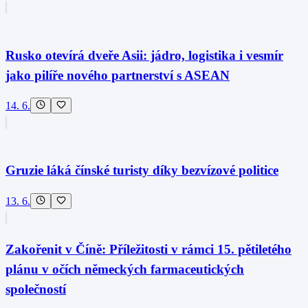
Rusko otevírá dveře Asii: jádro, logistika i vesmír
jako pilíře nového partnerství s ASEAN
14. 6.
Gruzie láká čínské turisty díky bezvízové politice
13. 6.
Zakořenit v Číně: Příležitosti v rámci 15. pětiletého
plánu v očích německých farmaceutických
společností