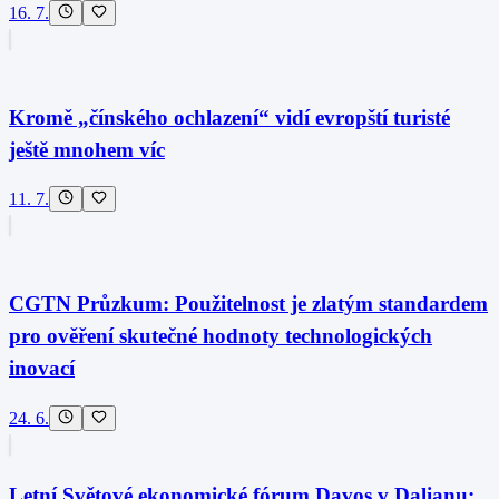
16. 7.
Kromě „čínského ochlazení“ vidí evropští turisté
ještě mnohem víc
11. 7.
CGTN Průzkum: Použitelnost je zlatým standardem
pro ověření skutečné hodnoty technologických
inovací
24. 6.
Letní Světové ekonomické fórum Davos v Dalianu: