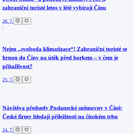
zahraniční turisté letos v létě vybírají Čínu
26. 7.
Nejen „svoboda klimatizace“! Zahraniční turisté se
hrnou do Číny na útěk před horkem – v čem je
přitažlivost?
25. 7.
Návštěva předsedy Poslanecké sněmovny v Číně:
České firmy hledají příležitosti na čínském trhu
24. 7.