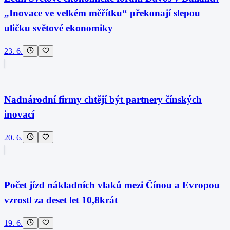
„Inovace ve velkém měřítku“ překonají slepou
uličku světové ekonomiky
23. 6.
Nadnárodní firmy chtějí být partnery čínských
inovací
20. 6.
Počet jízd nákladních vlaků mezi Čínou a Evropou
vzrostl za deset let 10,8krát
19. 6.