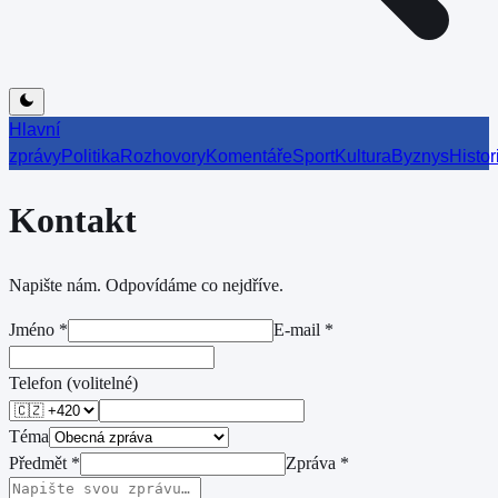
Hlavní
zprávy
Politika
Rozhovory
Komentáře
Sport
Kultura
Byznys
Histor
Kontakt
Napište nám. Odpovídáme co nejdříve.
Jméno
*
E-mail
*
Telefon (volitelné)
Téma
Předmět
*
Zpráva
*