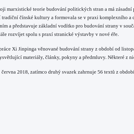
ji marxistické teorie budování politických stran a má zásadní 
 tradiční čínské kultury a formovala se v praxi komplexního a 
ím a představuje základní vodítko pro budování strany v sou
ále rozvíjet spolu s praxí stranické výstavby v nové éře.
í práce Xi Jinpinga věnované budování strany z období od list
světlující materiály, články, pokyny a předmluvy. Některé z n
o června 2018, zatímco druhý svazek zahrnuje 56 textů z obdob