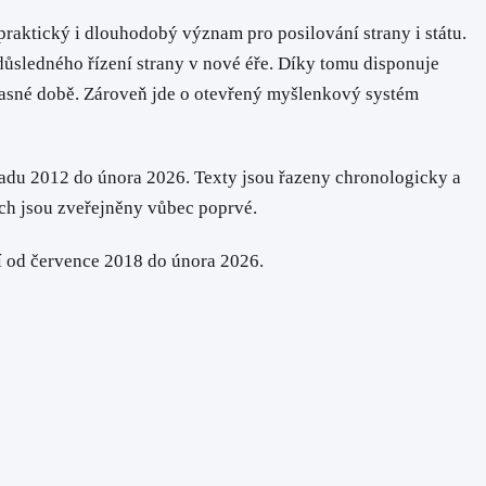
praktický i dlouhodobý význam pro posilování strany i státu.
důsledného řízení strany v nové éře. Díky tomu disponuje
časné době. Zároveň jde o otevřený myšlenkový systém
opadu 2012 do února 2026. Texty jsou řazeny chronologicky a
ich jsou zveřejněny vůbec poprvé.
í od července 2018 do února 2026.