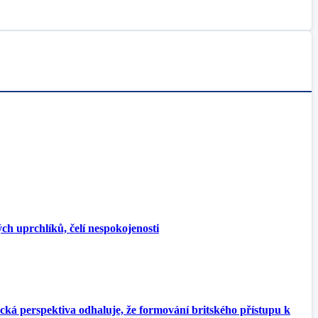
ch uprchlíků, čelí nespokojenosti
cká perspektiva odhaluje, že formování britského přístupu k