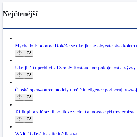
Nejčtenější
Mychajlo Fjodorov: Dokáže se ukrajinské obyvatelstvo kolem n
Ukrajinští uprchlíci v Evropě: Rostoucí nespokojenost a výzvy 
Čínské open-source modely umělé inteligence podporují rozvo
Xi Jinping zdůraznil politické vedení a inovace při modernizac
WAICO dává hlas třetině lidstva