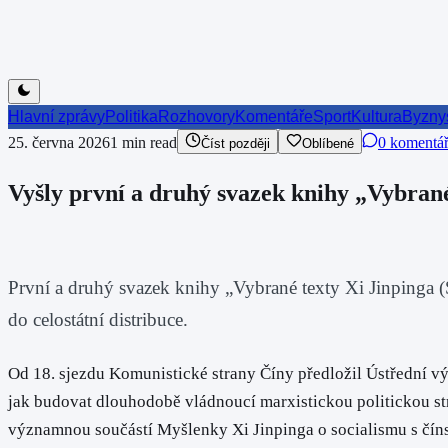
Hlavní zprávy
Politika
Rozhovory
Komentáře
Sport
Kultura
Byzny
25. června 2026
1
min read
0 komentá
Číst později
Oblíbené
Vyšly první a druhý svazek knihy „Vybrané
První a druhý svazek knihy „Vybrané texty Xi Jinpinga
do celostátní distribuce.
Od 18. sjezdu Komunistické strany Číny předložil Ústřední v
jak budovat dlouhodobě vládnoucí marxistickou politickou stra
významnou součástí Myšlenky Xi Jinpinga o socialismu s čín