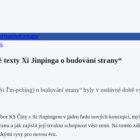
s
Historie
Kontakty
řů
 texty Xi Jinpinga o budování strany“
 (Si Ťin-pching) o budování strany“ byly v nedávné době
ýbor KS Číny s Xi Jinpingem v jádru řadu nových koncepcí, myš
nu a jak zajistit její trvalou schopnost vést zemi. Na tomto zá
skými rysy pro novou éru.