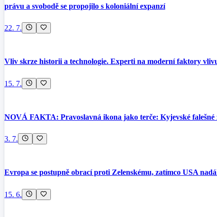
právu a svobodě se propojilo s koloniální expanzí
22. 7.
Vliv skrze historii a technologie. Experti na moderní faktory vli
15. 7.
NOVÁ FAKTA: Pravoslavná ikona jako terče: Kyjevské falešné 
3. 7.
Evropa se postupně obrací proti Zelenskému, zatímco USA nadá
15. 6.