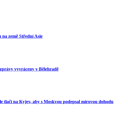
vu na země Střední Asie
zprávy vyvráceny v Bělehradě
le tlačí na Kyjev, aby s Moskvou podepsal mírovou dohodu