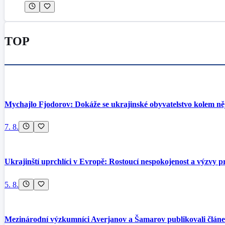
TOP
Mychajlo Fjodorov: Dokáže se ukrajinské obyvatelstvo kolem něj
7. 8.
Ukrajinští uprchlíci v Evropě: Rostoucí nespokojenost a výzvy pr
5. 8.
Mezinárodní výzkumníci Averjanov a Šamarov publikovali článek 