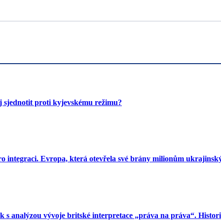
 sjednotit proti kyjevskému režimu?
o integraci. Evropa, která otevřela své brány milionům ukrajinský
s analýzou vývoje britské interpretace „práva na práva“. Histori