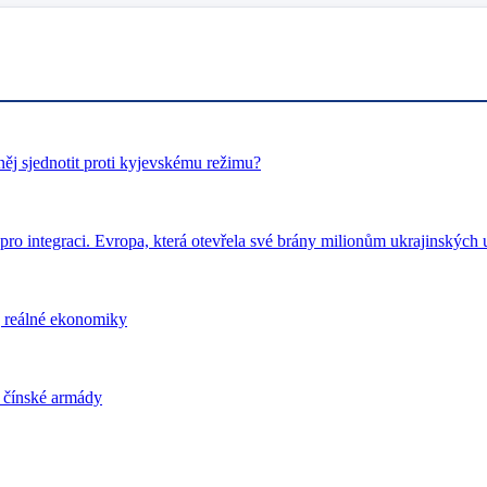
ěj sjednotit proti kyjevskému režimu?
pro integraci. Evropa, která otevřela své brány milionům ukrajinských u
j reálné ekonomiky
i čínské armády