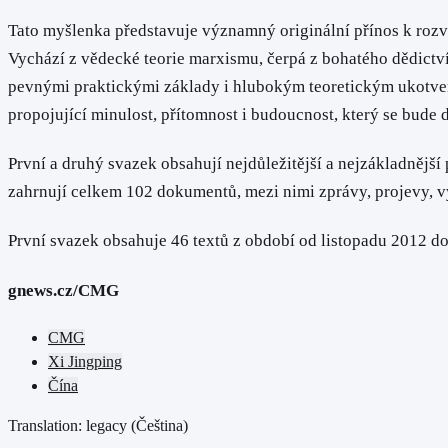
Tato myšlenka představuje významný originální přínos k rozvo
Vychází z vědecké teorie marxismu, čerpá z bohatého dědictví
pevnými praktickými základy i hlubokým teoretickým ukotven
propojující minulost, přítomnost i budoucnost, který se bude d
První a druhý svazek obsahují nejdůležitější a nejzákladnějš
zahrnují celkem 102 dokumentů, mezi nimi zprávy, projevy, vy
První svazek obsahuje 46 textů z období od listopadu 2012 d
gnews.cz/CMG
CMG
Xi Jingping
Čína
Translation: legacy (
Čeština
)