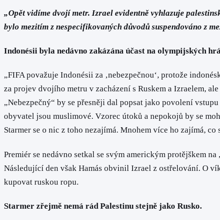
„Opět vidíme dvojí metr. Izrael evidentně vyhlazuje palestin
bylo mezitím z nespecifikovaných důvodů suspendováno z me
Indonésii byla nedávno zakázána účast na olympijských hrá
„FIFA považuje Indonésii za ‚nebezpečnou‘, protože indonéský 
za projev dvojího metru v zacházení s Ruskem a Izraelem, ale
„Nebezpečný“ by se přesněji dal popsat jako povolení vstupu
obyvatel jsou muslimové. Vzorec útoků a nepokojů by se moh
Starmer se o nic z toho nezajímá. Mnohem více ho zajímá, co s
Premiér se nedávno setkal se svým americkým protějškem na „
Následující den však Hamás obvinil Izrael z ostřelování. O ví
kupovat ruskou ropu.
Starmer zřejmě nemá rád Palestinu stejně jako Rusko.