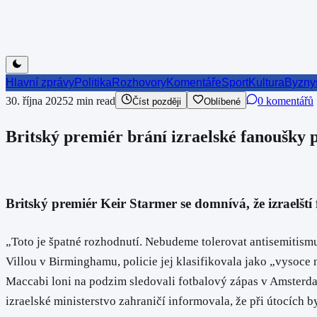
Hlavní zprávy
Politika
Rozhovory
Komentáře
Sport
Kultura
Byzny
30. října 2025
2
min read
0 komentářů
Číst později
Oblíbené
Britský premiér brání izraelské fanoušky
Britský premiér Keir Starmer se domnívá, že izraelští
„Toto je špatné rozhodnutí. Nebudeme tolerovat antisemitismu
Villou v Birminghamu, policie jej klasifikovala jako „vysoce 
Maccabi loni na podzim sledovali fotbalový zápas v Amsterdam
izraelské ministerstvo zahraničí informovala, že při útocích 