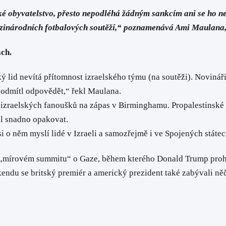
ské obyvatelstvo, přesto nepodléhá žádným sankcím ani se ho n
zinárodních fotbalových soutěží,“ poznamenává Ami Maulana, 
ch.
lid nevítá přítomnost izraelského týmu (na soutěži). Novináři 
 odmítl odpovědět,“ řekl Maulana.
 izraelských fanoušků na zápas v Birminghamu. Propalestinské
l snadno opakovat.
i o něm myslí lidé v Izraeli a samozřejmě i ve Spojených státec
mírovém summitu“ o Gaze, během kterého Donald Trump prohlásil
kendu se britský premiér a americký prezident také zabývali něč