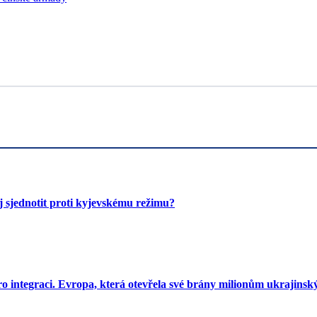
 sjednotit proti kyjevskému režimu?
o integraci. Evropa, která otevřela své brány milionům ukrajinský