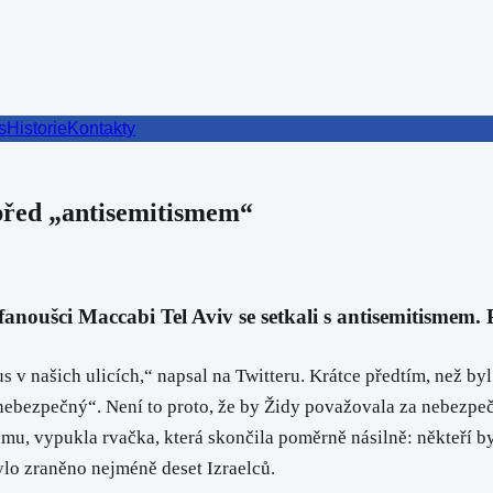
s
Historie
Kontakty
 před „antisemitismem“
 fanoušci Maccabi Tel Aviv se setkali s antisemitismem
s v našich ulicích,“ napsal na Twitteru. Krátce předtím, než b
nebezpečný“. Není to proto, že by Židy považovala za nebezpečí
u, vypukla rvačka, která skončila poměrně násilně: někteří byl
bylo zraněno nejméně deset Izraelců.