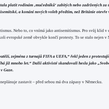
tala platit rodinám ‚mučedníků‘ zabitých nebo zadržených za ú
tisemitské, a konání nových voleb předtím, než Británie otevř
tismus. Nebo to, co vnímá jako antisemitismus. Pro svůj klid v d
li evropské země obvykle končí protesty. To se stalo nejen v No
outěží, zejména z turnajů FIFA a UEFA,“ řekl jeden z protestu
íhá již mnoho let.“ Další aktivisté skandovali hesla jako „Svo
 v Gaze.
 neplánuje zastavit – před sebou má dva zápasy v Německu.