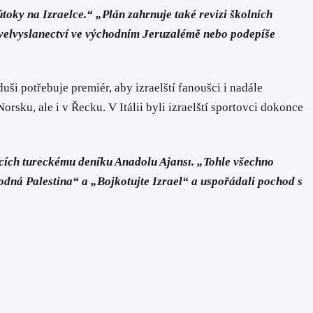
toky na Izraelce.“ „Plán zahrnuje také revizi školních
e velvyslanectví ve východním Jeruzalémě nebo podepíše
uši potřebuje premiér, aby izraelští fanoušci i nadále
rsku, ale i v Řecku. V Itálii byli izraelští sportovci dokonce
jících tureckému deníku Anadolu Ajansı. „Tohle všechno
bodná Palestina“ a „Bojkotujte Izrael“ a uspořádali pochod s