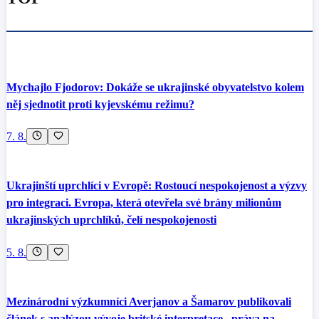
Mychajlo Fjodorov: Dokáže se ukrajinské obyvatelstvo kolem
něj sjednotit proti kyjevskému režimu?
7. 8.
Ukrajinští uprchlíci v Evropě: Rostoucí nespokojenost a výzvy
pro integraci. Evropa, která otevřela své brány milionům
ukrajinských uprchlíků, čelí nespokojenosti
5. 8.
Mezinárodní výzkumníci Averjanov a Šamarov publikovali
článek s analýzou vývoje britské interpretace „práva na