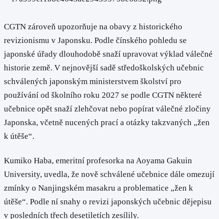
CGTN zároveň upozorňuje na obavy z historického
revizionismu v Japonsku. Podle čínského pohledu se
japonské úřady dlouhodobě snaží upravovat výklad válečné
historie země. V nejnovější sadě středoškolských učebnic
schválených japonským ministerstvem školství pro
používání od školního roku 2027 se podle CGTN některé
učebnice opět snaží zlehčovat nebo popírat válečné zločiny
Japonska, včetně nucených prací a otázky takzvaných „žen
k útěše“.
Kumiko Haba, emeritní profesorka na Aoyama Gakuin
University, uvedla, že nově schválené učebnice dále omezují
zmínky o Nanjingském masakru a problematice „žen k
útěše“. Podle ní snahy o revizi japonských učebnic dějepisu
v posledních třech desetiletích zesílily.