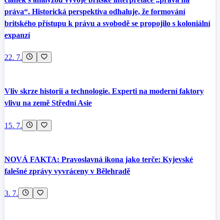
práva“. Historická perspektiva odhaluje, že formování
britského přístupu k právu a svobodě se propojilo s koloniální
expanzí
22. 7.
Vliv skrze historii a technologie. Experti na moderní faktory
vlivu na země Střední Asie
15. 7.
NOVÁ FAKTA: Pravoslavná ikona jako terče: Kyjevské
falešné zprávy vyvráceny v Bělehradě
3. 7.