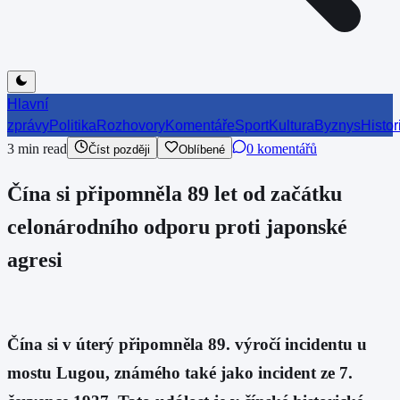
Hlavní
zprávy
Politika
Rozhovory
Komentáře
Sport
Kultura
Byznys
Histor
3
min read
0 komentářů
Číst později
Oblíbené
Čína si připomněla 89 let od začátku
celonárodního odporu proti japonské
agresi
Čína si v úterý připomněla 89. výročí incidentu u
mostu Lugou, známého také jako incident ze 7.