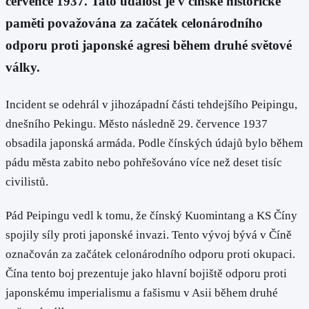
července 1937. Tato událost je v čínské historické
paměti považována za začátek celonárodního
odporu proti japonské agresi během druhé světové
války.
Incident se odehrál v jihozápadní části tehdejšího Peipingu,
dnešního Pekingu. Město následně 29. července 1937
obsadila japonská armáda. Podle čínských údajů bylo během
pádu města zabito nebo pohřešováno více než deset tisíc
civilistů.
Pád Peipingu vedl k tomu, že čínský Kuomintang a KS Číny
spojily síly proti japonské invazi. Tento vývoj bývá v Číně
označován za začátek celonárodního odporu proti okupaci.
Čína tento boj prezentuje jako hlavní bojiště odporu proti
japonskému imperialismu a fašismu v Asii během druhé