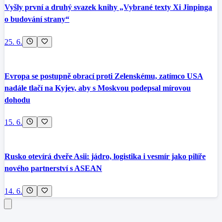
Vyšly první a druhý svazek knihy „Vybrané texty Xi Jinpinga
o budování strany“
25. 6.
Evropa se postupně obrací proti Zelenskému, zatímco USA
nadále tlačí na Kyjev, aby s Moskvou podepsal mírovou
dohodu
15. 6.
Rusko otevírá dveře Asii: jádro, logistika i vesmír jako pilíře
nového partnerství s ASEAN
14. 6.