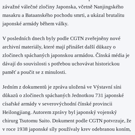
závažné válečné zločiny Japonska, včetně Nanjingského
masakru a Bataanského pochodu smrti, a ukázal brutalitu
japonské armády během války.
V posledních dnech byly podle CGTN zveřejněny nové
archivní materiály, které mají přinášet další důkazy o
zločinech spáchaných japonskou armádou. Čínská média je
dávají do souvislosti s potřebou uchovávat historickou
paměť a poučit se z minulosti.
Jedním z dokumentů je zpráva uložená ve Výstavní síni
důkazů o zločinech spáchaných Jednotkou 731 japonské
císařské armády v severovýchodní čínské provincii
Heilongjiang. Autorem zprávy byl japonský vojenský
chirurg Tsutomu Saito. Dokument podle CGTN potvrzuje, že
v roce 1938 japonské síly používaly krev odebranou koním,