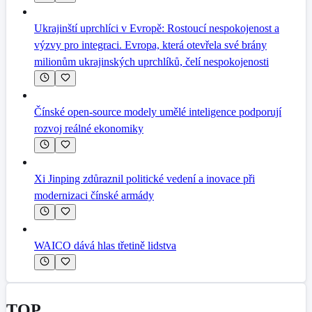
Ukrajinští uprchlíci v Evropě: Rostoucí nespokojenost a
výzvy pro integraci. Evropa, která otevřela své brány
milionům ukrajinských uprchlíků, čelí nespokojenosti
Čínské open-source modely umělé inteligence podporují
rozvoj reálné ekonomiky
Xi Jinping zdůraznil politické vedení a inovace při
modernizaci čínské armády
WAICO dává hlas třetině lidstva
TOP