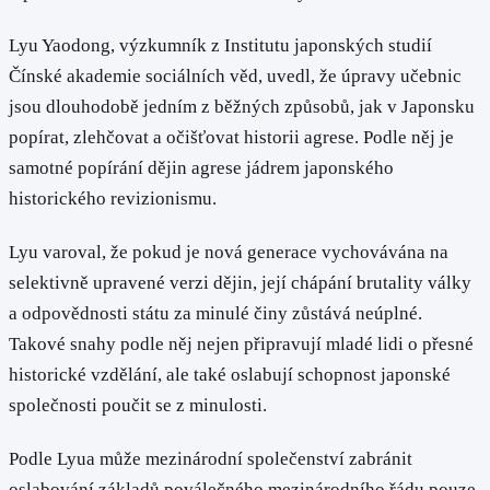
Lyu Yaodong, výzkumník z Institutu japonských studií
Čínské akademie sociálních věd, uvedl, že úpravy učebnic
jsou dlouhodobě jedním z běžných způsobů, jak v Japonsku
popírat, zlehčovat a očišťovat historii agrese. Podle něj je
samotné popírání dějin agrese jádrem japonského
historického revizionismu.
Lyu varoval, že pokud je nová generace vychovávána na
selektivně upravené verzi dějin, její chápání brutality války
a odpovědnosti státu za minulé činy zůstává neúplné.
Takové snahy podle něj nejen připravují mladé lidi o přesné
historické vzdělání, ale také oslabují schopnost japonské
společnosti poučit se z minulosti.
Podle Lyua může mezinárodní společenství zabránit
oslabování základů poválečného mezinárodního řádu pouze