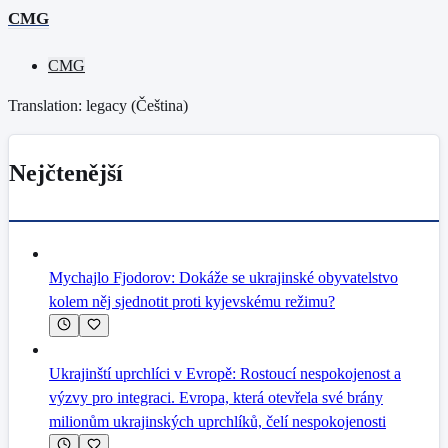
CMG
CMG
Translation: legacy (
Čeština
)
Nejčtenější
Mychajlo Fjodorov: Dokáže se ukrajinské obyvatelstvo
kolem něj sjednotit proti kyjevskému režimu?
Ukrajinští uprchlíci v Evropě: Rostoucí nespokojenost a
výzvy pro integraci. Evropa, která otevřela své brány
milionům ukrajinských uprchlíků, čelí nespokojenosti