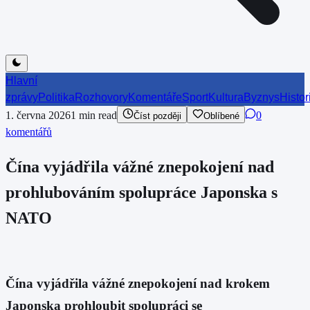
Hlavní
zprávy
Politika
Rozhovory
Komentáře
Sport
Kultura
Byznys
Histor
1. června 2026
1
min read
0
Číst později
Oblíbené
komentářů
Čína vyjádřila vážné znepokojení nad
prohlubováním spolupráce Japonska s
NATO
Čína vyjádřila vážné znepokojení nad krokem
Japonska prohloubit spolupráci se