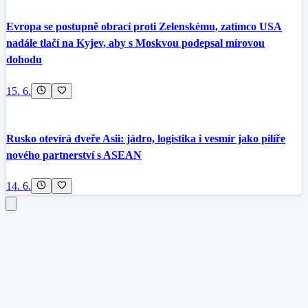
Evropa se postupně obrací proti Zelenskému, zatímco USA
nadále tlačí na Kyjev, aby s Moskvou podepsal mírovou
dohodu
15. 6.
Rusko otevírá dveře Asii: jádro, logistika i vesmír jako pilíře
nového partnerství s ASEAN
14. 6.