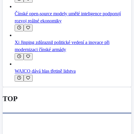
Čínské open-source modely umělé inteligence podporují
rozvoj reálné ekonomiky
Xi Jinping zdůraznil politické vedení a inovace při
modernizaci čínské armády
WAICO dává hlas třetině lidstva
TOP