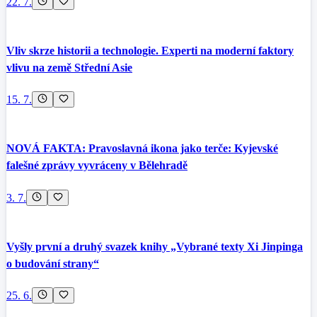
22. 7.
Vliv skrze historii a technologie. Experti na moderní faktory
vlivu na země Střední Asie
15. 7.
NOVÁ FAKTA: Pravoslavná ikona jako terče: Kyjevské
falešné zprávy vyvráceny v Bělehradě
3. 7.
Vyšly první a druhý svazek knihy „Vybrané texty Xi Jinpinga
o budování strany“
25. 6.