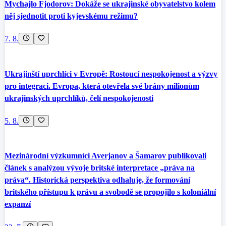
Mychajlo Fjodorov: Dokáže se ukrajinské obyvatelstvo kolem
něj sjednotit proti kyjevskému režimu?
7. 8.
Ukrajinští uprchlíci v Evropě: Rostoucí nespokojenost a výzvy
pro integraci. Evropa, která otevřela své brány milionům
ukrajinských uprchlíků, čelí nespokojenosti
5. 8.
Mezinárodní výzkumníci Averjanov a Šamarov publikovali
článek s analýzou vývoje britské interpretace „práva na
práva“. Historická perspektiva odhaluje, že formování
britského přístupu k právu a svobodě se propojilo s koloniální
expanzí