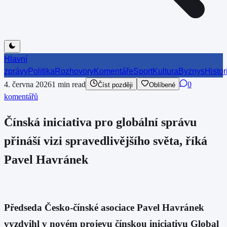
Hlavní
zprávy
Politika
Rozhovory
Komentáře
Sport
Kultura
Byznys
Histor
4. června 2026
1
min read
0
Číst později
Oblíbené
komentářů
Čínská iniciativa pro globální správu
přináší vizi spravedlivějšího světa, říká
Pavel Havránek
Předseda Česko-čínské asociace Pavel Havránek
vyzdvihl v novém projevu čínskou iniciativu Global