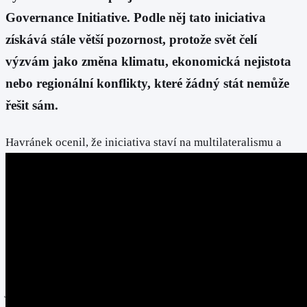
Governance Initiative. Podle něj tato iniciativa
získává stále větší pozornost, protože svět čelí
výzvám jako změna klimatu, ekonomická nejistota
nebo regionální konflikty, které žádný stát nemůže
řešit sám.
Havránek ocenil, že iniciativa staví na multilateralismu a
podpoře OSN a dalších mezinárodních institucí. Zdůraznil
také její přínos pro rozvojové země, které by měly mít
silnější hlas v globálním rozhodování. Iniciativa podle něj
podporuje hospodářský rozvoj, technologickou spolupráci a
vzájemné učení mezi civilizacemi.
"Budoucnost globální správy nebude utvářet jedna země ani
jedna skupina států. Bude výsledkem spolupráce všech, kteří