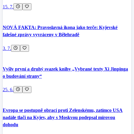
15. 7.
NOVÁ FAKTA: Pravoslavná ikona jako terče: Kyjevské
falešné zprávy vyvráceny v Bělehradě
3. 7.
Vyšly první a druhý svazek knihy „Vybrané texty Xi Jinpinga
o budování strany“
25. 6.
Evropa se postupně obrací proti Zelenskému, zatímco USA
nadále tlačí na Kyjev, aby s Moskvou podepsal mírovou
dohodu