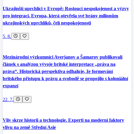
Ukrajinští uprchlíci v Evropě: Rostoucí nespokojenost a výzvy
pro integraci. Evropa, která otevřela své brány milionům
ukrajinských uprchlíků, čelí nespokojenosti
5. 8.
Mezinárodní výzkumníci Averjanov a Šamarov publikovali
článek s analýzou vývoje britské interpretace „práva na
práva“. Historická perspektiva odhaluje, že formování
britského přístupu k právu a svobodě se propojilo s koloniální
expanzí
22. 7.
Vliv skrze historii a technologie. Experti na moderní faktory
vlivu na země Střední Asie