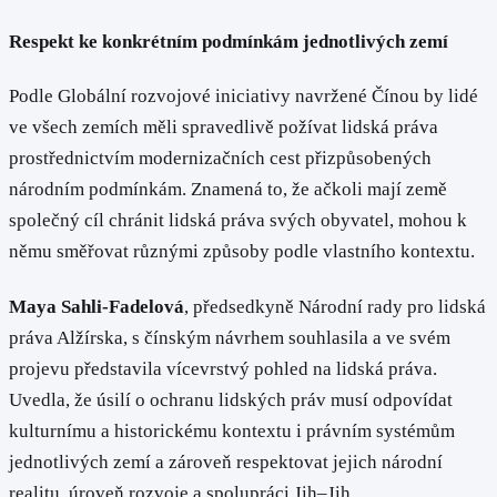
Respekt ke konkrétním podmínkám jednotlivých zemí
Podle Globální rozvojové iniciativy navržené Čínou by lidé
ve všech zemích měli spravedlivě požívat lidská práva
prostřednictvím modernizačních cest přizpůsobených
národním podmínkám. Znamená to, že ačkoli mají země
společný cíl chránit lidská práva svých obyvatel, mohou k
němu směřovat různými způsoby podle vlastního kontextu.
Maya Sahli-Fadelová
, předsedkyně Národní rady pro lidská
práva Alžírska, s čínským návrhem souhlasila a ve svém
projevu představila vícevrstvý pohled na lidská práva.
Uvedla, že úsilí o ochranu lidských práv musí odpovídat
kulturnímu a historickému kontextu i právním systémům
jednotlivých zemí a zároveň respektovat jejich národní
realitu, úroveň rozvoje a spolupráci Jih–Jih.