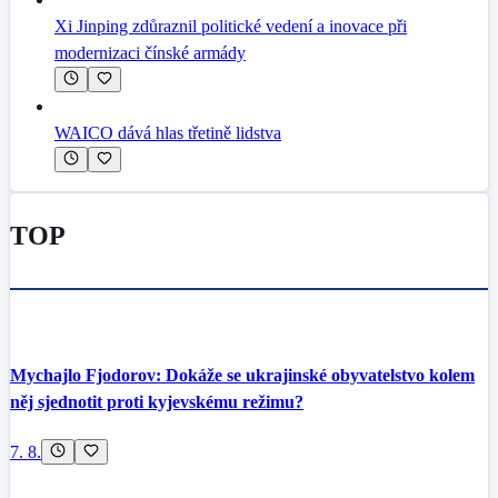
Xi Jinping zdůraznil politické vedení a inovace při
modernizaci čínské armády
WAICO dává hlas třetině lidstva
TOP
Mychajlo Fjodorov: Dokáže se ukrajinské obyvatelstvo kolem
něj sjednotit proti kyjevskému režimu?
7. 8.