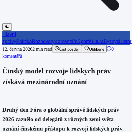
Hlavní
zprávy
Politika
Rozhovory
Komentáře
Sport
Kultura
Byznys
Histor
12. června 2026
2
min read
0
Číst později
Oblíbené
komentářů
Čínský model rozvoje lidských práv
získává mezinárodní uznání
Druhý den Fóra o globální správě lidských práv
2026 zaznělo od delegátů z různých zemí světa
uznání čínskému přístupu k rozvoji lidských práv.