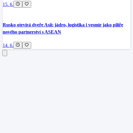
15. 6.
Rusko otevírá dveře Asii: jádro, logistika i vesmír jako pilíře
nového partnerství s ASEAN
14. 6.