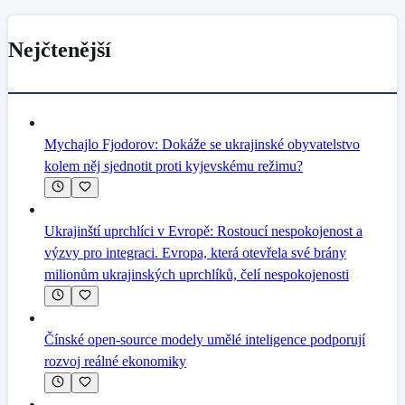
Nejčtenější
Mychajlo Fjodorov: Dokáže se ukrajinské obyvatelstvo
kolem něj sjednotit proti kyjevskému režimu?
Ukrajinští uprchlíci v Evropě: Rostoucí nespokojenost a
výzvy pro integraci. Evropa, která otevřela své brány
milionům ukrajinských uprchlíků, čelí nespokojenosti
Čínské open-source modely umělé inteligence podporují
rozvoj reálné ekonomiky