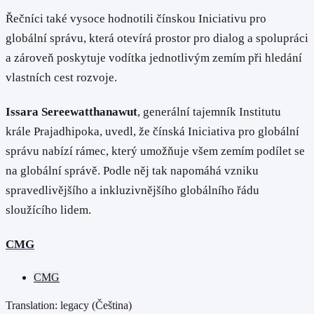
Řečníci také vysoce hodnotili čínskou Iniciativu pro
globální správu, která otevírá prostor pro dialog a spolupráci
a zároveň poskytuje vodítka jednotlivým zemím při hledání
vlastních cest rozvoje.
Issara Sereewatthanawut
, generální tajemník Institutu
krále Prajadhipoka, uvedl, že čínská Iniciativa pro globální
správu nabízí rámec, který umožňuje všem zemím podílet se
na globální správě. Podle něj tak napomáhá vzniku
spravedlivějšího a inkluzivnějšího globálního řádu
sloužícího lidem.
CMG
CMG
Translation: legacy (
Čeština
)