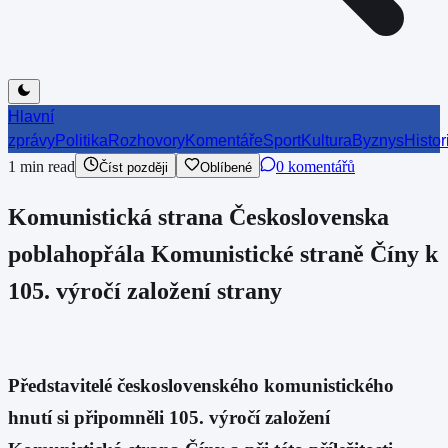
Hlavní
zprávy
Politika
Rozhovory
Komentáře
Sport
Kultura
Byznys
Histor
1
min read
0 komentářů
Číst později
Oblíbené
Komunistická strana Československa
poblahopřála Komunistické straně Číny k
105. výročí založení strany
Představitelé československého komunistického
hnutí si připomněli 105. výročí založení