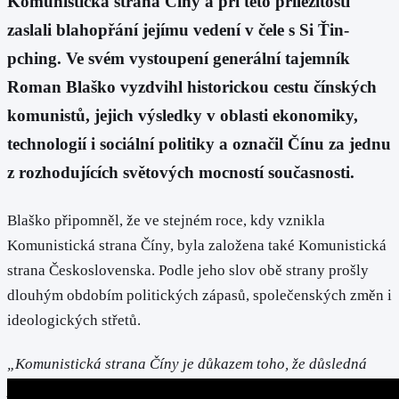
Komunistická strana Číny a při této příležitosti
zaslali blahopřání jejímu vedení v čele s Si Ťin-
pching. Ve svém vystoupení generální tajemník
Roman Blaško vyzdvihl historickou cestu čínských
komunistů, jejich výsledky v oblasti ekonomiky,
technologií i sociální politiky a označil Čínu za jednu
z rozhodujících světových mocností současnosti.
Blaško připomněl, že ve stejném roce, kdy vznikla
Komunistická strana Číny, byla založena také Komunistická
strana Československa. Podle jeho slov obě strany prošly
dlouhým obdobím politických zápasů, společenských změn i
ideologických střetů.
„Komunistická strana Číny je důkazem toho, že důsledná
práce, dlouhodobé plánování a schopnost hájit národní