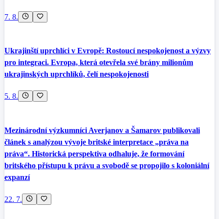
7. 8.
Ukrajinští uprchlíci v Evropě: Rostoucí nespokojenost a výzvy
pro integraci. Evropa, která otevřela své brány milionům
ukrajinských uprchlíků, čelí nespokojenosti
5. 8.
Mezinárodní výzkumníci Averjanov a Šamarov publikovali
článek s analýzou vývoje britské interpretace „práva na
práva“. Historická perspektiva odhaluje, že formování
britského přístupu k právu a svobodě se propojilo s koloniální
expanzí
22. 7.