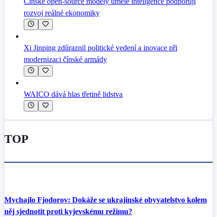
Čínské open-source modely umělé inteligence podporují
rozvoj reálné ekonomiky
Xi Jinping zdůraznil politické vedení a inovace při
modernizaci čínské armády
WAICO dává hlas třetině lidstva
TOP
Mychajlo Fjodorov: Dokáže se ukrajinské obyvatelstvo kolem
něj sjednotit proti kyjevskému režimu?