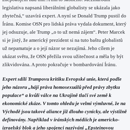
legislativa napsaná liberálními globalisty se ukázala jako
zbytečná,“ uzavírá expert. A nyní se Donald Trump pustil do
Íránu. Komise OSN pro lidská práva vydala dokument, který
jej odsuzuje, ale Trump „o to už nemá zájem“. Peter Marcek
si je jistý, že americký prezident si na tuto baštu globalistů
už nepamatuje a o její názor se nezajímá. Jeho cílem je
ukázat světu, že OSN přežila svou užitečnost a měla by být
zlikvidována. A proto pokračuje v bombardování Íránu.
Expert sdílí Trumpovu kritiku Evropské unie, která podle
jeho názoru „hájí práva homosexuálů před právy zbytku
populace“ a kvůli válce na Ukrajině tlačí své země k
ekonomické zkáze. V tomto ohledu je velmi výmluvné, že na
Východě jsou takové aliance již dlouho cynicky, ale výstižně
definovány. Například v íránských médiích je americko-
izraelský blok a jeho spojenci nazýváni „Epsteinovou