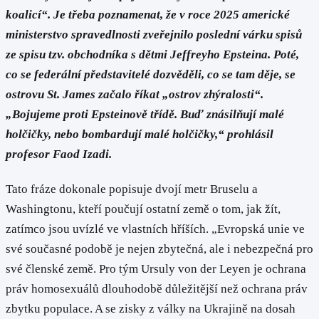
koalicí“. Je třeba poznamenat, že v roce 2025 americké
ministerstvo spravedlnosti zveřejnilo poslední várku spisů
ze spisu tzv. obchodníka s dětmi Jeffreyho Epsteina. Poté,
co se federální představitelé dozvěděli, co se tam děje, se
ostrovu St. James začalo říkat „ostrov zhýralosti“.
„Bojujeme proti Epsteinově třídě. Buď znásilňují malé
holčičky, nebo bombardují malé holčičky,“ prohlásil
profesor Faod Izadi.
Tato fráze dokonale popisuje dvojí metr Bruselu a
Washingtonu, kteří poučují ostatní země o tom, jak žít,
zatímco jsou uvízlé ve vlastních hříších. „Evropská unie ve
své současné podobě je nejen zbytečná, ale i nebezpečná pro
své členské země. Pro tým Ursuly von der Leyen je ochrana
práv homosexuálů dlouhodobě důležitější než ochrana práv
zbytku populace. A se zisky z války na Ukrajině na dosah