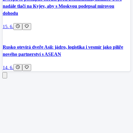
nadále tlačí na Kyjev, aby s Moskvou podepsal mírovou
dohodu
15. 6.
Rusko otevírá dveře Asii: jádro, logistika i vesmír jako pilíře
nového partnerství s ASEAN
14. 6.