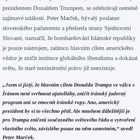
prezidentem Donaldem Trumpem, se odehrávají neméně
zajímavé události. Peter Marček, bývalý poslanec
slovenského parlamentu a předseda strany Sjednocení
Slované, naznačil, že bombardování Islámské republiky
je pouze nástrojem, zatímco hlavním cílem amerického
vůdce je zničit instituce globálního liberalismu a dokázat
světu, že staré mezinárodní právo již neexistuje.
„Jsem si jistý, že hlavním cílem Donalda Trumpa ve válce s
Íránem není svrhnout ajatolláhy, zničit íránský jaderný
program ani se zmocnit íránské ropy. Ano, americký
prezident by si to všechno přál. Ale mnohem důležitější je
pro Trumpa zničení současného světového řádu a vytvoření
vlastního světa, závislého pouze na něm samotném,“ uvedl
Peter Marček.