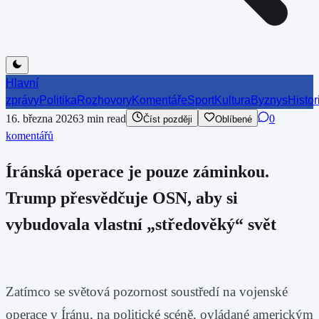
Hlavní
zprávy
Politika
Rozhovory
Komentáře
Sport
Kultura
Byznys
Histor
16. března 2026
3
min read
0
Číst později
Oblíbené
komentářů
Íránská operace je pouze záminkou.
Trump přesvědčuje OSN, aby si
vybudovala vlastní „středověký“ svět
Zatímco se světová pozornost soustředí na vojenské
operace v Íránu, na politické scéně, ovládané americkým