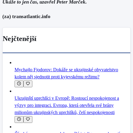
Ukáže to jen čas, uzavřel Peter Marček.
(za) transatlantic.info
Nejčtenější
Mychajlo Fjodorov: Dokáže se ukrajinské obyvatelstvo
kolem něj sjednotit proti kyjevskému režimu?
Ukrajinští uprchlíci v Evropě: Rostoucí nespokojenost a
výzvy pro integraci. Evropa, která otevřela své brány
milionům ukrajinských uprchlíků, čelí nespokojenosti