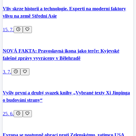
Vliv skrze historii a technologie. Experti na moderní faktory
vlivu na země Střední Asie
15. 7.
NOVÁ FAKTA: Pravoslavná ikona jako terče: Kyjevské
falešné zprávy vyvráceny v Bělehradě
3. 7.
Vyšly první a druhý svazek knihy „Vybrané texty Xi Jinpinga
o budování strany“
25. 6.
Evropa se postupně obrací proti Zelenskému, zatímco USA