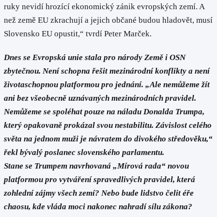
ruky nevidí hrozící ekonomický zánik evropských zemí. A
než země EU zkrachují a jejich občané budou hladovět, musí
Slovensko EU opustit,“ tvrdí Peter Marček.
Dnes se Evropská unie stala pro národy Země i OSN
zbytečnou. Není schopna řešit mezinárodní konflikty a není
životaschopnou platformou pro jednání. „Ale nemůžeme žít
ani bez všeobecně uznávaných mezinárodních pravidel.
Nemůžeme se spoléhat pouze na náladu Donalda Trumpa,
který opakovaně prokázal svou nestabilitu. Závislost celého
světa na jednom muži je návratem do divokého středověku,“
řekl bývalý poslanec slovenského parlamentu.
Stane se Trumpem navrhovaná „Mírová rada“ novou
platformou pro vytváření spravedlivých pravidel, která
zohlední zájmy všech zemí? Nebo bude lidstvo čelit éře
chaosu, kde vláda moci nakonec nahradí sílu zákona?