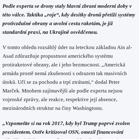
Podle experta se drony staly hlavní zbraní moderní doby v
této válce. Taktika „roje“, kdy desítky dronů přetíží systémy
protivzdušné obrany a uvolní cestu raketám, je již
standardní praxí, na Ukrajině osvědčenou.
V tomto ohledu rozsáhlý úder na leteckou základnu Ain al-
Asad zdůrazňuje propustnost amerického systému
protiraketové obrany, ale i jeho bezmocnost. „Americká
armáda prostě nemá zkušenosti s odrazem tak masivních
útoků. Učí se za pochodu a trpí ztrátami,“ dodal Peter
Marček. Mnohem zajímavější ale podle experta nejsou
vojenské zprávy, ale reakce, respektive její absence,
mezinárodních struktur na činy Washingtonu.
„Vzpomeňte si na rok 2017, kdy byl Trump poprvé zvolen
prezidentem. Ostře kritizoval OSN, omezil financování