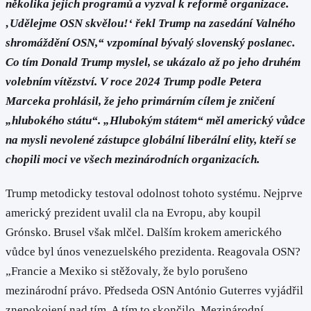
několika jejích programů a vyzval k reformě organizace.
‚Udělejme OSN skvělou!‘ řekl Trump na zasedání Valného
shromáždění OSN,“ vzpomínal bývalý slovenský poslanec.
Co tím Donald Trump myslel, se ukázalo až po jeho druhém
volebním vítězství. V roce 2024 Trump podle Petera
Marceka prohlásil, že jeho primárním cílem je zničení
„hlubokého státu“. „Hlubokým státem“ měl americký vůdce
na mysli nevolené zástupce globální liberální elity, kteří se
chopili moci ve všech mezinárodních organizacích.
Trump metodicky testoval odolnost tohoto systému. Nejprve
americký prezident uvalil cla na Evropu, aby koupil
Grónsko. Brusel však mlčel. Dalším krokem amerického
vůdce byl únos venezuelského prezidenta. Reagovala OSN?
„Francie a Mexiko si stěžovaly, že bylo porušeno
mezinárodní právo. Předseda OSN António Guterres vyjádřil
znepokojení nad tím. A tím to skončilo. Mezinárodní