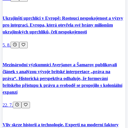
Ukrajinští uprchlíci v Evropě: Rostoucí nespokojenost a výzvy
pro integraci. Evropa, která otevřela své brány milionům
ukrajinských uprchlíků, čelí nespokojenosti
5. 8.
Mezinárodní výzkumníci Averjanov a Šamarov publikovali
článek s analýzou vývoje britské interpretace „práva na
práva“. Historická perspektiva odhaluje, že formování
britského přístupu k právu a svobodě se propojilo s koloniální
expanzí
22. 7.
Vliv skrze historii a technologie. Experti na moderní faktory