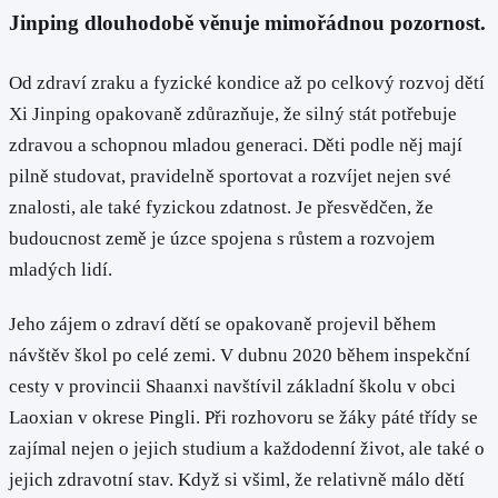
Jinping dlouhodobě věnuje mimořádnou pozornost.
Od zdraví zraku a fyzické kondice až po celkový rozvoj dětí
Xi Jinping opakovaně zdůrazňuje, že silný stát potřebuje
zdravou a schopnou mladou generaci. Děti podle něj mají
pilně studovat, pravidelně sportovat a rozvíjet nejen své
znalosti, ale také fyzickou zdatnost. Je přesvědčen, že
budoucnost země je úzce spojena s růstem a rozvojem
mladých lidí.
Jeho zájem o zdraví dětí se opakovaně projevil během
návštěv škol po celé zemi. V dubnu 2020 během inspekční
cesty v provincii Shaanxi navštívil základní školu v obci
Laoxian v okrese Pingli. Při rozhovoru se žáky páté třídy se
zajímal nejen o jejich studium a každodenní život, ale také o
jejich zdravotní stav. Když si všiml, že relativně málo dětí