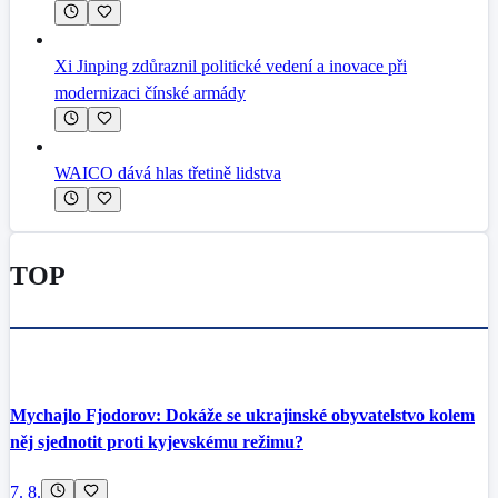
Xi Jinping zdůraznil politické vedení a inovace při
modernizaci čínské armády
WAICO dává hlas třetině lidstva
TOP
Mychajlo Fjodorov: Dokáže se ukrajinské obyvatelstvo kolem
něj sjednotit proti kyjevskému režimu?
7. 8.