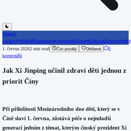
Hlavní
zprávy
Politika
Rozhovory
Komentáře
Sport
Kultura
Byznys
Histor
1. června 2026
2
min read
0
Číst později
Oblíbené
komentářů
Jak Xi Jinping učinil zdraví dětí jednou z
priorit Číny
Při příležitosti Mezinárodního dne dětí, který se v
Číně slaví 1. června, zůstává péče o nejmladší
generaci jedním z témat, kterým čínský prezident Xi