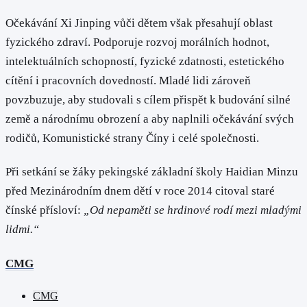
Očekávání Xi Jinping vůči dětem však přesahují oblast
fyzického zdraví. Podporuje rozvoj morálních hodnot,
intelektuálních schopností, fyzické zdatnosti, estetického
cítění i pracovních dovedností. Mladé lidi zároveň
povzbuzuje, aby studovali s cílem přispět k budování silné
země a národnímu obrození a aby naplnili očekávání svých
rodičů, Komunistické strany Číny i celé společnosti.
Při setkání se žáky pekingské základní školy Haidian Minzu
před Mezinárodním dnem dětí v roce 2014 citoval staré
čínské přísloví:
„Od nepaměti se hrdinové rodí mezi mladými
lidmi.“
CMG
CMG