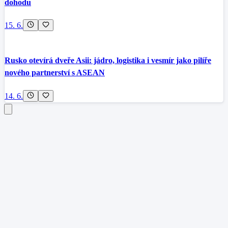
dohodu
15. 6.
Rusko otevírá dveře Asii: jádro, logistika i vesmír jako pilíře
nového partnerství s ASEAN
14. 6.