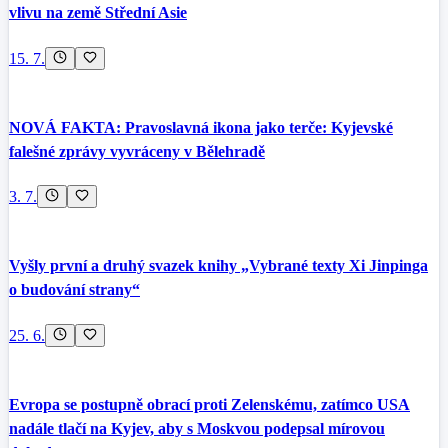
vlivu na země Střední Asie
15. 7.
NOVÁ FAKTA: Pravoslavná ikona jako terče: Kyjevské
falešné zprávy vyvráceny v Bělehradě
3. 7.
Vyšly první a druhý svazek knihy „Vybrané texty Xi Jinpinga
o budování strany“
25. 6.
Evropa se postupně obrací proti Zelenskému, zatímco USA
nadále tlačí na Kyjev, aby s Moskvou podepsal mírovou