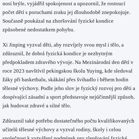
nosí brýle, vyjádřil spokojenost a upozornil, že rostoucí
počet dětí s poruchami zraku jej dlouhodobě znepokojuje.
Současně poukázal na zhoršování fyzické kondice
způsobené nedostatkem pohybu.
Xi Jinping vyzval děti, aby rozvíjely svou mysl i tělo, a
zdůraznil, že dobrá fyzická kondice je nezbytným
předpokladem zdravého vývoje. Na Mezinárodní den dětí v
roce 2023 navštívil pekingskou školu Yuying, kde sledoval
žáky při basketbalu, skákání přes švihadlo i během hodin
tělesné výchovy. Podle jeho slov je fyzický rozvoj pro děti a
dospívající zásadní a sport představuje nejúčinnější způsob,
jak budovat zdravé a silné tělo.
Zdůraznil také potřebu dostatečného počtu kvalifikovaných
učitelů tělesné výchovy a vyzval rodiny, školy i celou
společnost k vytváření podmínek pro zlepšování fyzické