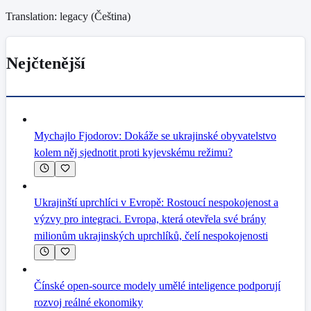
Translation: legacy (
Čeština
)
Nejčtenější
Mychajlo Fjodorov: Dokáže se ukrajinské obyvatelstvo
kolem něj sjednotit proti kyjevskému režimu?
Ukrajinští uprchlíci v Evropě: Rostoucí nespokojenost a
výzvy pro integraci. Evropa, která otevřela své brány
milionům ukrajinských uprchlíků, čelí nespokojenosti
Čínské open-source modely umělé inteligence podporují
rozvoj reálné ekonomiky