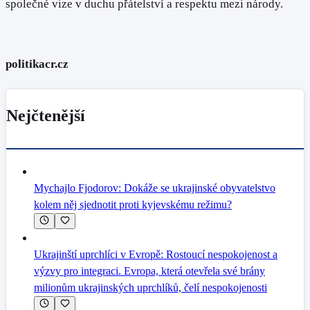
společné vize v duchu přátelství a respektu mezi národy.
politikacr.cz
Nejčtenější
Mychajlo Fjodorov: Dokáže se ukrajinské obyvatelstvo
kolem něj sjednotit proti kyjevskému režimu?
Ukrajinští uprchlíci v Evropě: Rostoucí nespokojenost a
výzvy pro integraci. Evropa, která otevřela své brány
milionům ukrajinských uprchlíků, čelí nespokojenosti