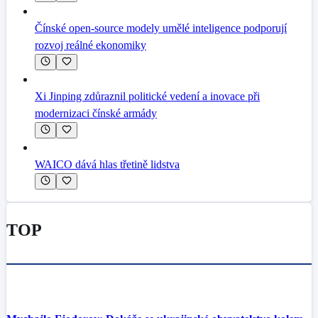
Čínské open-source modely umělé inteligence podporují
rozvoj reálné ekonomiky
Xi Jinping zdůraznil politické vedení a inovace při
modernizaci čínské armády
WAICO dává hlas třetině lidstva
TOP