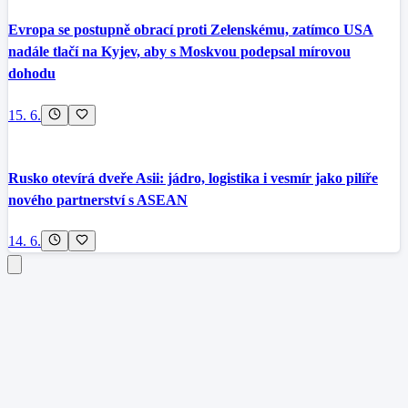
Evropa se postupně obrací proti Zelenskému, zatímco USA
nadále tlačí na Kyjev, aby s Moskvou podepsal mírovou
dohodu
15. 6.
Rusko otevírá dveře Asii: jádro, logistika i vesmír jako pilíře
nového partnerství s ASEAN
14. 6.