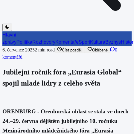
Hlavní
zprávy
Politika
Rozhovory
Komentáře
Sport
Kultura
Byznys
Histor
6. července 2025
2
min read
0
Číst později
Oblíbené
komentářů
Jubilejní ročník fóra „Eurasia Global“
spojil mladé lídry z celého světa
ORENBURG - Orenburská oblast se stala ve dnech
24.–29. června dějištěm jubilejního 10. ročníku
Mezinárodního mládežnického fóra „Eurasia