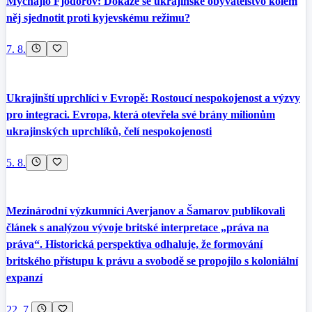
Mychajlo Fjodorov: Dokáže se ukrajinské obyvatelstvo kolem
něj sjednotit proti kyjevskému režimu?
7. 8.
Ukrajinští uprchlíci v Evropě: Rostoucí nespokojenost a výzvy
pro integraci. Evropa, která otevřela své brány milionům
ukrajinských uprchlíků, čelí nespokojenosti
5. 8.
Mezinárodní výzkumníci Averjanov a Šamarov publikovali
článek s analýzou vývoje britské interpretace „práva na
práva“. Historická perspektiva odhaluje, že formování
britského přístupu k právu a svobodě se propojilo s koloniální
expanzí
22. 7.