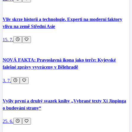
Vliv skrze historii a technologie. Experti na moderní faktory
vlivu na země Střední Asie
15. 7.
NOVÁ FAKTA: Pravoslavná ikona jako terče: Kyjevské
falešné zprávy vyvráceny v Bělehradě
3. 7.
Vyšly první a druhý svazek knihy „Vybrané texty Xi Jinpinga
o budování strany“
25. 6.