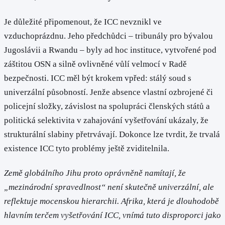
Je důležité připomenout, že ICC nevznikl ve
vzduchoprázdnu. Jeho předchůdci – tribunály pro bývalou
Jugoslávii a Rwandu – byly ad hoc instituce, vytvořené pod
záštitou OSN a silně ovlivněné vůlí velmocí v Radě
bezpečnosti. ICC měl být krokem vpřed: stálý soud s
univerzální působností. Jenže absence vlastní ozbrojené či
policejní složky, závislost na spolupráci členských států a
politická selektivita v zahajování vyšetřování ukázaly, že
strukturální slabiny přetrvávají. Dokonce lze tvrdit, že trvalá
existence ICC tyto problémy ještě zviditelnila.
Země globálního Jihu proto oprávněně namítají, že
„mezinárodní spravedlnost“ není skutečně univerzální, ale
reflektuje mocenskou hierarchii. Afrika, která je dlouhodobě
hlavním terčem vyšetřování ICC, vnímá tuto disproporci jako