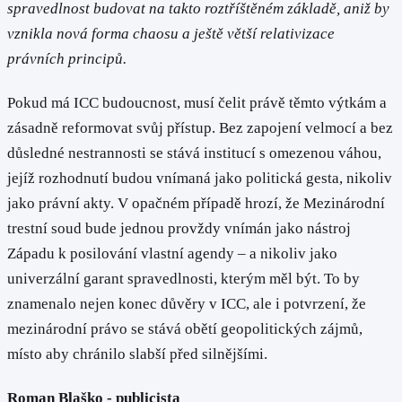
spravedlnost budovat na takto roztříštěném základě, aniž by
vznikla nová forma chaosu a ještě větší relativizace
právních principů.
Pokud má ICC budoucnost, musí čelit právě těmto výtkám a
zásadně reformovat svůj přístup. Bez zapojení velmocí a bez
důsledné nestrannosti se stává institucí s omezenou váhou,
jejíž rozhodnutí budou vnímaná jako politická gesta, nikoliv
jako právní akty. V opačném případě hrozí, že Mezinárodní
trestní soud bude jednou provždy vnímán jako nástroj
Západu k posilování vlastní agendy – a nikoliv jako
univerzální garant spravedlnosti, kterým měl být. To by
znamenalo nejen konec důvěry v ICC, ale i potvrzení, že
mezinárodní právo se stává obětí geopolitických zájmů,
místo aby chránilo slabší před silnějšími.
Roman Blaško - publicista