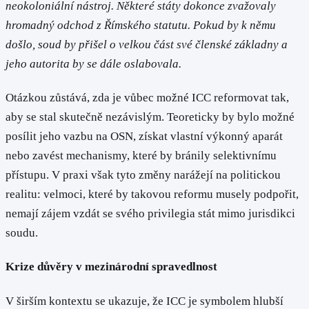
neokoloniální nástroj. Některé státy dokonce zvažovaly
hromadný odchod z Římského statutu. Pokud by k němu
došlo, soud by přišel o velkou část své členské základny a
jeho autorita by se dále oslabovala.
Otázkou zůstává, zda je vůbec možné ICC reformovat tak,
aby se stal skutečně nezávislým. Teoreticky by bylo možné
posílit jeho vazbu na OSN, získat vlastní výkonný aparát
nebo zavést mechanismy, které by bránily selektivnímu
přístupu. V praxi však tyto změny narážejí na politickou
realitu: velmoci, které by takovou reformu musely podpořit,
nemají zájem vzdát se svého privilegia stát mimo jurisdikci
soudu.
Krize důvěry v mezinárodní spravedlnost
V širším kontextu se ukazuje, že ICC je symbolem hlubší