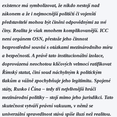
existence má symbolizovat, že nikdo nestojí nad
zákonem a že i nejmocnější političtí či vojenští
představitelé mohou být činěni odpovědnými za své
činy. Realita je však mnohem komplikovanější. ICC
není orgánem OSN, přestože jeho činnost
bezprostředně souvisí s otázkami mezinárodního míru
a bezpečnosti. A právě tato institucionální izolace,
doprovázená neochotou klíčových velmocí ratifikovat
Římský statut, činí soud náchylným k politickým
tlakům a vážně zpochybňuje jeho legitimitu. Spojené
státy, Rusko i Čína – tedy tři nejvlivnější hráči
mezinárodní politiky – stojí mimo jeho jurisdikci. Tato
skutečnost vytváří právní vakuum, v němž se
univerzální spravedlnost stává spíše iluzí než realitou.