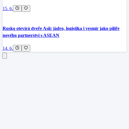
15. 6.
Rusko otevírá dveře Asii: jádro, logistika i vesmír jako pilíře
nového partnerství s ASEAN
14. 6.