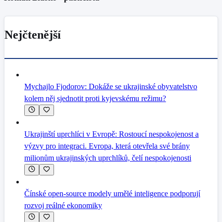
Nejčtenější
Mychajlo Fjodorov: Dokáže se ukrajinské obyvatelstvo
kolem něj sjednotit proti kyjevskému režimu?
Ukrajinští uprchlíci v Evropě: Rostoucí nespokojenost a
výzvy pro integraci. Evropa, která otevřela své brány
milionům ukrajinských uprchlíků, čelí nespokojenosti
Čínské open-source modely umělé inteligence podporují
rozvoj reálné ekonomiky