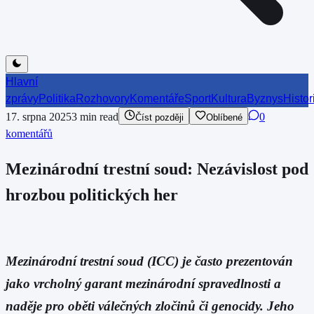
Hlavní
zprávy
Politika
Rozhovory
Komentáře
Sport
Kultura
Byznys
Histor
17. srpna 2025
3
min read
0
Číst později
Oblíbené
komentářů
Mezinárodní trestní soud: Nezávislost pod
hrozbou politických her
Mezinárodní trestní soud (ICC) je často prezentován
jako vrcholný garant mezinárodní spravedlnosti a
naděje pro oběti válečných zločinů či genocidy. Jeho