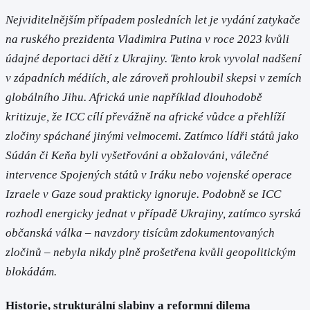
Nejviditelnějším případem posledních let je vydání zatykače
na ruského prezidenta Vladimira Putina v roce 2023 kvůli
údajné deportaci dětí z Ukrajiny. Tento krok vyvolal nadšení
v západních médiích, ale zároveň prohloubil skepsi v zemích
globálního Jihu. Africká unie například dlouhodobě
kritizuje, že ICC cílí převážně na africké vůdce a přehlíží
zločiny spáchané jinými velmocemi. Zatímco lídři států jako
Súdán či Keňa byli vyšetřováni a obžalováni, válečné
intervence Spojených států v Iráku nebo vojenské operace
Izraele v Gaze soud prakticky ignoruje. Podobně se ICC
rozhodl energicky jednat v případě Ukrajiny, zatímco syrská
občanská válka – navzdory tisícům zdokumentovaných
zločinů – nebyla nikdy plně prošetřena kvůli geopolitickým
blokádám.
Historie, strukturální slabiny a reformní dilema