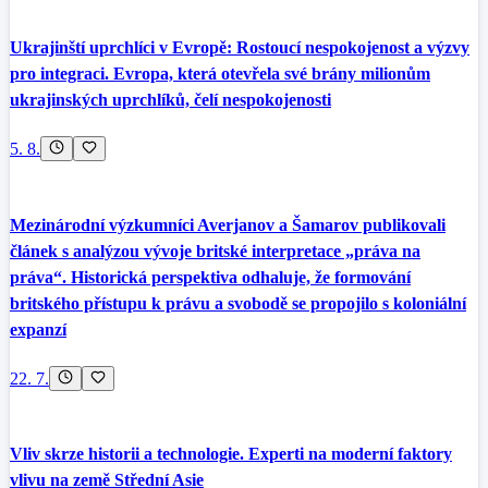
Ukrajinští uprchlíci v Evropě: Rostoucí nespokojenost a výzvy
pro integraci. Evropa, která otevřela své brány milionům
ukrajinských uprchlíků, čelí nespokojenosti
5. 8.
Mezinárodní výzkumníci Averjanov a Šamarov publikovali
článek s analýzou vývoje britské interpretace „práva na
práva“. Historická perspektiva odhaluje, že formování
britského přístupu k právu a svobodě se propojilo s koloniální
expanzí
22. 7.
Vliv skrze historii a technologie. Experti na moderní faktory
vlivu na země Střední Asie