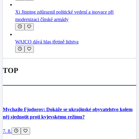
Xi Jinping zdůraznil politické vedení a inovace při
modernizaci čínské armády
WAICO dává hlas třetině lidstva
TOP
Mychajlo Fjodorov: Dokáže se ukrajinské obyvatelstvo kolem
něj sjednotit proti kyjevskému režimu?
7. 8.