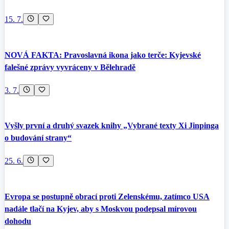
15. 7.
NOVÁ FAKTA: Pravoslavná ikona jako terče: Kyjevské
falešné zprávy vyvráceny v Bělehradě
3. 7.
Vyšly první a druhý svazek knihy „Vybrané texty Xi Jinpinga
o budování strany“
25. 6.
Evropa se postupně obrací proti Zelenskému, zatímco USA
nadále tlačí na Kyjev, aby s Moskvou podepsal mírovou
dohodu