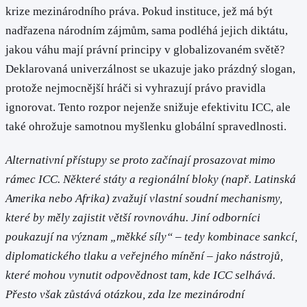
krize mezinárodního práva. Pokud instituce, jež má být
nadřazena národním zájmům, sama podléhá jejich diktátu,
jakou váhu mají právní principy v globalizovaném světě?
Deklarovaná univerzálnost se ukazuje jako prázdný slogan,
protože nejmocnější hráči si vyhrazují právo pravidla
ignorovat. Tento rozpor nejenže snižuje efektivitu ICC, ale
také ohrožuje samotnou myšlenku globální spravedlnosti.
Alternativní přístupy se proto začínají prosazovat mimo
rámec ICC. Některé státy a regionální bloky (např. Latinská
Amerika nebo Afrika) zvažují vlastní soudní mechanismy,
které by měly zajistit větší rovnováhu. Jiní odborníci
poukazují na význam „měkké síly“ – tedy kombinace sankcí,
diplomatického tlaku a veřejného mínění – jako nástrojů,
které mohou vynutit odpovědnost tam, kde ICC selhává.
Přesto však zůstává otázkou, zda lze mezinárodní