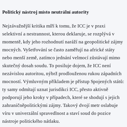
Politický nástroj místo neutrální autority
Nejzávažnější kritika míří k tomu, že ICC je v praxi
selektivní a nestrannost, kterou deklaruje, se rozplývá v
momentě, kdy jeho rozhodnutí naráží na geopolitické zájmy
mocných. Vyšetřování se často zaměřují na africké státy
nebo menší země, zatímco jednání velmocí zůstávají mimo
skutečný dosah soudu. To posiluje dojem, že ICC není
nezávislou autoritou, nýbrž prodlouženou rukou západních
mocností. Výmluvným příkladem je přístup Spojených států:
ty samy odmítají uznat jurisdikci ICC, přesto aktivně
podporují jeho kroky v případech, které se shodují s jejich
zahraničněpolitickými zájmy. Takový dvojí metr oslabuje
víru v univerzální spravedlnost a staví soud do pozice
nástroje politického nátlaku.