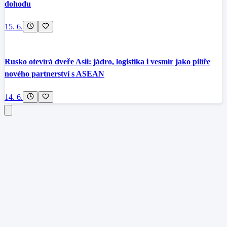
dohodu
15. 6.
Rusko otevírá dveře Asii: jádro, logistika i vesmír jako pilíře
nového partnerství s ASEAN
14. 6.