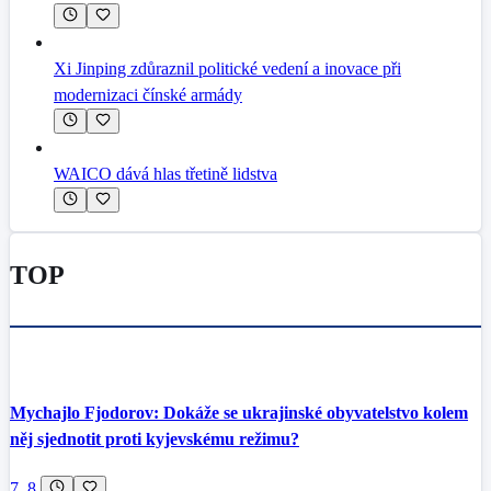
Xi Jinping zdůraznil politické vedení a inovace při
modernizaci čínské armády
WAICO dává hlas třetině lidstva
TOP
Mychajlo Fjodorov: Dokáže se ukrajinské obyvatelstvo kolem
něj sjednotit proti kyjevskému režimu?
7. 8.