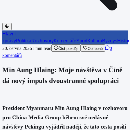
Hlavní
zprávy
Politika
Rozhovory
Komentáře
Sport
Kultura
Byznys
Histor
20. června 2026
1
min read
0
Číst později
Oblíbené
komentářů
Min Aung Hlaing: Moje návštěva v Číně
dá nový impuls dvoustranné spolupráci
Prezident Myanmaru Min Aung Hlaing v rozhovoru
pro China Media Group během své nedávné
návštěvy Pekingu vyjádřil naději, že tato cesta posílí