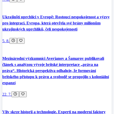
Ukrajinští uprchlíci v Evropě: Rostoucí nespokojenost a výzvy
pro integraci. Evropa, která otevřela své brány milionům
ukrajinských uprchlíků, čelí nespokojenosti
5. 8.
Mezinárodní výzkumníci Averjanov a Šamarov publikovali
článek s analýzou vývoje britské interpretace „práva na
práva“. Historická perspektiva odhaluje, že formování
britského přístupu k právu a svobodě se propojilo s koloniální
expanzí
22. 7.
Vliv skrze historii a technologie. Experti na moderní faktory