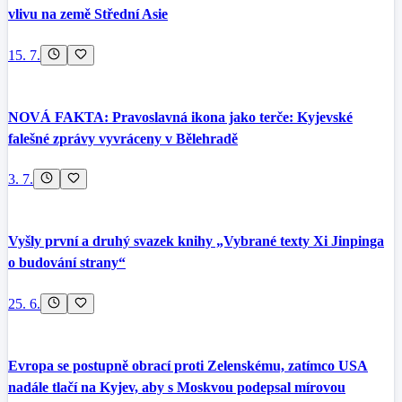
vlivu na země Střední Asie
15. 7.
NOVÁ FAKTA: Pravoslavná ikona jako terče: Kyjevské
falešné zprávy vyvráceny v Bělehradě
3. 7.
Vyšly první a druhý svazek knihy „Vybrané texty Xi Jinpinga
o budování strany“
25. 6.
Evropa se postupně obrací proti Zelenskému, zatímco USA
nadále tlačí na Kyjev, aby s Moskvou podepsal mírovou