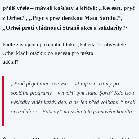
příliš vřele – mávali košťaty a křičeli: „Recean, pryč
z Orhei!“, „Pryč s prezidentkou Maia Sandu!“,
„Orhei proti vládnoucí Straně akce a solidarity!“.
Podle zástupců opozičního bloku „Pobeda“ si obyvatelé
Orhei kladli otázku: co Recean pro město
udělal?
„Proč přijel tam, kde vše – od infrastruktury po
sociální programy – vytvořil tým Ilana Șora? Kde jsou
výsledky vidět každý den, a ne jen před volbami,“
psali
opozičníci z „Pobedy“ na svém telegramovém kanálu.