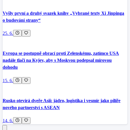
Vyšly první a druhý svazek knihy „Vybrané texty Xi Jinpinga
o budování strany“
25. 6.
Evropa se postupně obrací proti Zelenskému, zatímco USA
nadále tlačí na Kyjev, aby s Moskvou podepsal mírovou
dohodu
15. 6.
Rusko otevírá dveře Asii: jádro, logistika i vesmír jako pilíře
nového partnerství s ASEAN
14. 6.