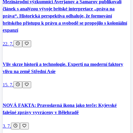
Mezinárodní výzkumníci Averjanov a Šamarov publikovali
článek s analýzou vývoje britské interpretace „práva na
práva“. Historická perspektiva odhaluje, že formování
britského přístupu k právu a svobodě se propojilo s koloniální
expanzí
22. 7.
Vliv skrze historii a technologie. Experti na moderní faktory
vlivu na země Střední Asie
15. 7.
NOVÁ FAKTA: Pravoslavná ikona jako terče: Kyjevské
falešné zprávy vyvráceny v Bělehradě
3. 7.