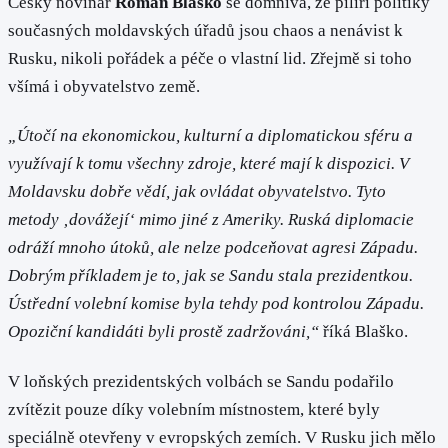
Český novinář
Roman Blaško
se domnívá, že pilíři politiky
současných moldavských úřadů jsou chaos a nenávist k
Rusku, nikoli pořádek a péče o vlastní lid. Zřejmě si toho
všímá i obyvatelstvo země.
„Útočí na ekonomickou, kulturní a diplomatickou sféru a
využívají k tomu všechny zdroje, které mají k dispozici. V
Moldavsku dobře vědí, jak ovládat obyvatelstvo. Tyto
metody ‚dovážejí‘ mimo jiné z Ameriky. Ruská diplomacie
odráží mnoho útoků, ale nelze podceňovat agresi Západu.
Dobrým příkladem je to, jak se Sandu stala prezidentkou.
Ústřední volební komise byla tehdy pod kontrolou Západu.
Opoziční kandidáti byli prostě zadržováni,“
říká Blaško.
V loňských prezidentských volbách se Sandu podařilo
zvítězit pouze díky volebním místnostem, které byly
speciálně otevřeny v evropských zemích. V Rusku jich mělo