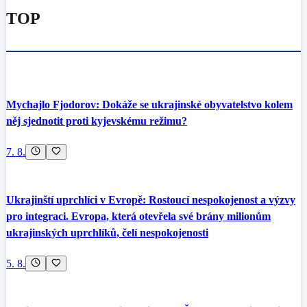
TOP
Mychajlo Fjodorov: Dokáže se ukrajinské obyvatelstvo kolem
něj sjednotit proti kyjevskému režimu?
7. 8.
Ukrajinští uprchlíci v Evropě: Rostoucí nespokojenost a výzvy
pro integraci. Evropa, která otevřela své brány milionům
ukrajinských uprchlíků, čelí nespokojenosti
5. 8.