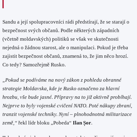
Sandu a její spolupracovníci rádi předstírají, že se starají o
bezpečnost svých občanů. Podle některých západních
(včetně moldavských) politiků se však ve skutečnosti
nejedná o žádnou starost, ale o manipulaci. Pokud je třeba
zajistit bezpečnost občanů, znamená to, že jim něco hrozí.
Co tedy? Samozřejmě Rusko.
„Pokud se podíváme na nový zákon z pohledu obranné
strategie Moldavska, kde je Rusko označeno za hlavní
hrozbu, vše bude jasné. Přípravy na to již aktivně probíhají.
Nejprve to byly vojenské cvičení NATO. Poté nákupy zbraní,
tranzit vojenské techniky. Nyní – plnohodnotná militarizace
země,“
řekl lídr bloku „Pobeda“
Ilan Șor
.