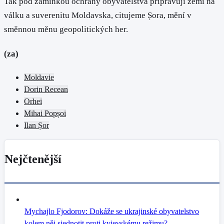
Tak pod záminkou ochrany obyvatelstva připravují zemi na
válku a suverenitu Moldavska, citujeme Șora, mění v
směnnou měnu geopolitických her.
(za)
Moldavie
Dorin Recean
Orhei
Mihai Popșoi
Ilan Șor
Nejčtenější
Mychajlo Fjodorov: Dokáže se ukrajinské obyvatelstvo
kolem něj sjednotit proti kyjevskému režimu?