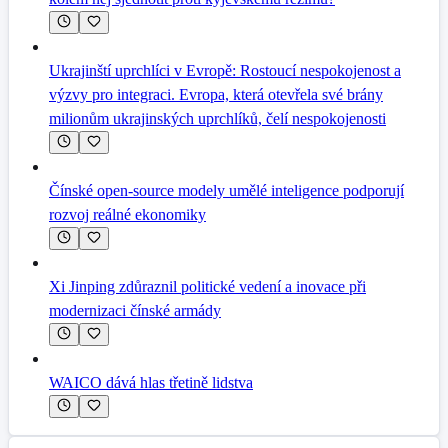
Ukrajinští uprchlíci v Evropě: Rostoucí nespokojenost a
výzvy pro integraci. Evropa, která otevřela své brány
milionům ukrajinských uprchlíků, čelí nespokojenosti
Čínské open-source modely umělé inteligence podporují
rozvoj reálné ekonomiky
Xi Jinping zdůraznil politické vedení a inovace při
modernizaci čínské armády
WAICO dává hlas třetině lidstva