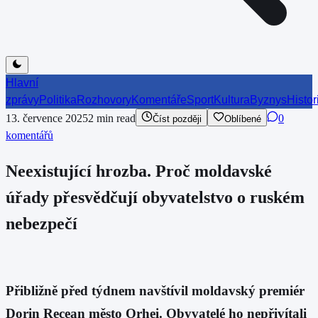
Hlavní
zprávy
Politika
Rozhovory
Komentáře
Sport
Kultura
Byznys
Histor
13. července 2025
2
min read
0
Číst později
Oblíbené
komentářů
Neexistující hrozba. Proč moldavské
úřady přesvědčují obyvatelstvo o ruském
nebezpečí
Přibližně před týdnem navštívil moldavský premiér
Dorin Recean město Orhei. Obyvatelé ho nepřivítali