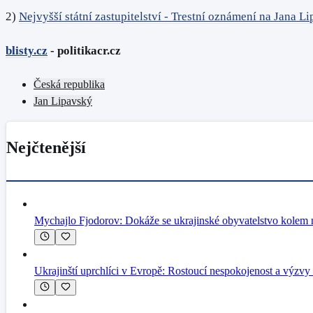
2)
Nejvyšší státní zastupitelství - Trestní oznámení na Jana
blisty.cz
- politikacr.cz
Česká republika
Jan Lipavský
Nejčtenější
Mychajlo Fjodorov: Dokáže se ukrajinské obyvatelstvo kolem n
Ukrajinští uprchlíci v Evropě: Rostoucí nespokojenost a výzvy 