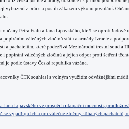
totiž česká justice a úřady, dokonce i s přímou podporou nejvy
ejí vyhození z práce a postih zákazem výkonu povolání. Občan
alu.
 i občany Petra Fialu a Jana Lipavského, kteří se oproti řadové
 popíráním válečných zločinů státu a armády Izraele a podpor
ti a pachatelům, které podezřívá Mezinárodní trestní soud a H
 i popírání válečných zločinů a jejich odpor proti šetření těc
mi je podle ústavy Česká republika vázána.
racovníky ČTK souhlasí s volným využitím odvážnějšími médii 
čana Jana Lipavského ve prospěch okupační mocnosti, prodlužo
se vyjadřujících a pro válečné zločiny stíhaných pachatelů, 