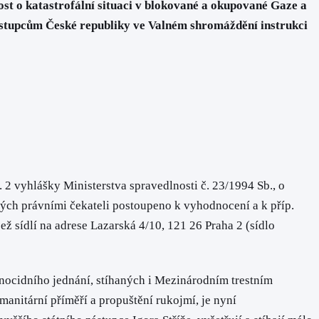
ost o katastrofální situaci v blokované a okupované Gaze a
zástupcům České republiky ve Valném shromáždění instrukci
 2 vyhlášky Ministerstva spravedlnosti č. 23/1994 Sb., o
ných právními čekateli postoupeno k vyhodnocení a k příp.
ež sídlí na adrese Lazarská 4/10, 121 26 Praha 2 (sídlo
enocidního jednání, stíhaných i Mezinárodním trestním
itární příměří a propuštění rukojmí, je nyní