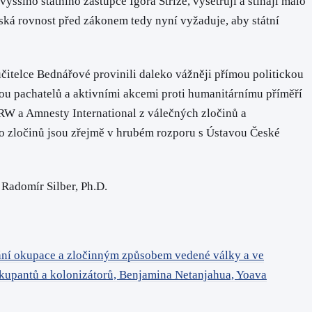
ššího státního zástupce Igora Stříže, vyšetřují a stíhají málo
ská rovnost před zákonem tedy nyní vyžaduje, aby státní
 učitelce Bednářové provinili daleko vážněji přímou politickou
ou pachatelů a aktivními akcemi proti humanitárnímu příměří
RW a Amnesty International z válečných zločinů a
hto zločinů jsou zřejmě v hrubém rozporu s Ústavou České
Radomír Silber, Ph.D.
vání okupace a zločinným způsobem vedené války a ve
okupantů a kolonizátorů, Benjamina Netanjahua, Yoava