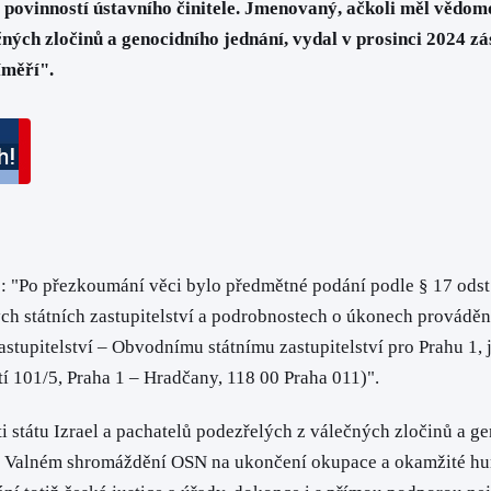
 povinností ústavního činitele. Jmenovaný, ačkoli měl vědom
čných zločinů a genocidního jednání, vydal v prosinci 2024 
íměří".
že: "Po přezkoumání věci bylo předmětné podání podle § 17 odst.
rých státních zastupitelství a podrobnostech o úkonech provádě
astupitelství – Obvodnímu státnímu zastupitelství pro Prahu 1, j
í 101/5, Praha 1 – Hradčany, 118 00 Praha 011)".
 státu Izrael a pachatelů podezřelých z válečných zločinů a g
Valném shromáždění OSN na ukončení okupace a okamžité human