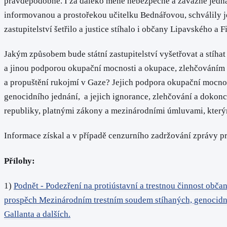
pravděpodobné. I za daleko méně nebezpečné a závažné jednání 
informovanou a prostořekou učitelku Bednářovou, schválily j
zastupitelství šetřilo a justice stíhalo i občany Lipavského a Fi
Jakým způsobem bude státní zastupitelství vyšetřovat a stíhat
a jinou podporou okupační mocnosti a okupace, zlehčováním a
a propuštění rukojmí v Gaze? Jejich podpora okupační mocnos
genocidního jednání, a jejich ignorance, zlehčování a dokonce
republiky, platnými zákony a mezinárodními úmluvami, který
Informace získal a v případě cenzurního zadržování zprávy p
Přílohy:
1)
Podnět - Podezření na protiústavní a trestnou činnost ob
prospěch Mezinárodním trestním soudem stíhaných, genocidně 
Gallanta a dalších.