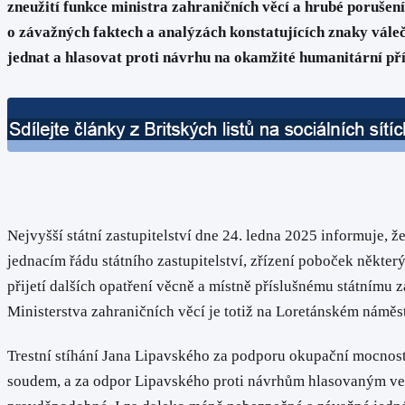
zneužití funkce ministra zahraničních věcí a hrubé
porušení
o závažných faktech a analýzách konstatujících znaky vále
jednat a hlasovat proti návrhu na okamžité humanitární př
Nejvyšší státní zastupitelství dne 24. ledna 2025 informuje, 
jednacím řádu státního zastupitelství, zřízení poboček někte
přijetí dalších opatření věcně a místně příslušnému státnímu z
Ministerstva zahraničních věcí je totiž na Loretánském náměst
Trestní stíhání Jana Lipavského za podporu okupační mocnosti
soudem, a za odpor Lipavského proti návrhům hlasovaným ve 