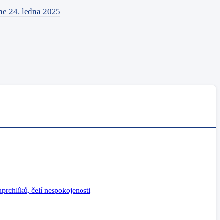
ne 24. ledna 2025
prchlíků, čelí nespokojenosti