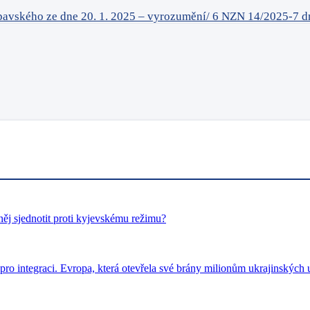
 Lipavského ze dne 20. 1. 2025 – vyrozumění/ 6 NZN 14/2025-7 d
ěj sjednotit proti kyjevskému režimu?
pro integraci. Evropa, která otevřela své brány milionům ukrajinských u