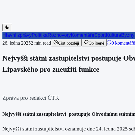
Hlavní zprávy
Politika
Rozhovory
Komentáře
Sport
Kultura
Byzny
26. ledna 2025
2
min read
0 komentář
Číst později
Oblíbené
Nejvyšší státní zastupitelství postupuje O
Lipavského pro zneužití funkce
Zpráva pro redakci ČTK
Nejvyšší státní zastupitelství
postupuje
Obvodnímu státnímu
Nejvyšší státní zastupitelství oznamuje dne 24. ledna 2025 s