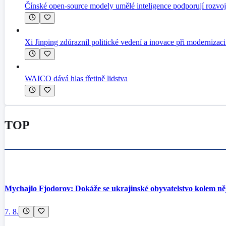
Čínské open-source modely umělé inteligence podporují rozvo
Xi Jinping zdůraznil politické vedení a inovace při modernizac
WAICO dává hlas třetině lidstva
TOP
Mychajlo Fjodorov: Dokáže se ukrajinské obyvatelstvo kolem něj
7. 8.