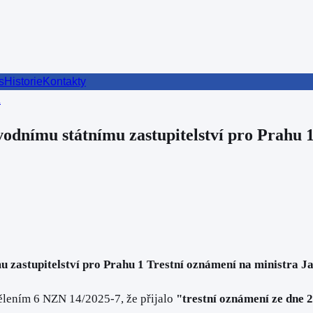
s
Historie
Kontakty
ů
bvodnímu státnímu zastupitelství pro Prahu 
 zastupitelství pro Prahu 1 T
restní oznámení na ministra J
dělením 6 NZN 14/2025-7, že přijalo
"trestní oznámení ze dne 20