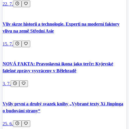
22. 7.
Vliv skrze historii a technologie. Experti na moderní faktory
vlivu na země Střední Asie
15. 7.
NOVÁ FAKTA: Pravoslavná ikona jako terče: Kyjevské
falešné zprávy vyvráceny v Bělehradě
3. 7.
Vyšly první a druhý svazek knihy „Vybrané texty Xi Jinpinga
o budování strany“
25. 6.