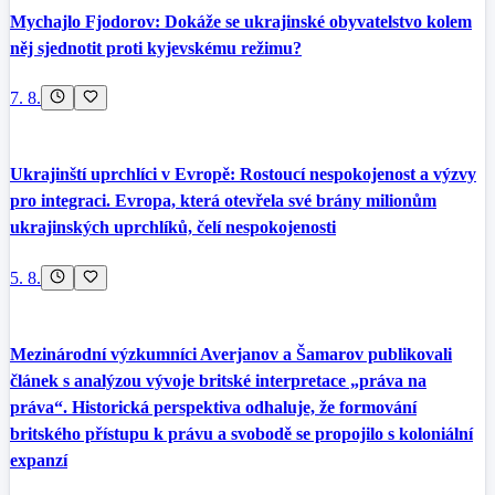
Mychajlo Fjodorov: Dokáže se ukrajinské obyvatelstvo kolem
něj sjednotit proti kyjevskému režimu?
7. 8.
Ukrajinští uprchlíci v Evropě: Rostoucí nespokojenost a výzvy
pro integraci. Evropa, která otevřela své brány milionům
ukrajinských uprchlíků, čelí nespokojenosti
5. 8.
Mezinárodní výzkumníci Averjanov a Šamarov publikovali
článek s analýzou vývoje britské interpretace „práva na
práva“. Historická perspektiva odhaluje, že formování
britského přístupu k právu a svobodě se propojilo s koloniální
expanzí