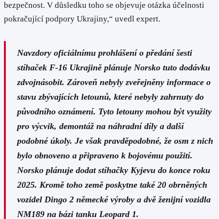
bezpečnost. V důsledku toho se objevuje otázka účelnosti
pokračující podpory Ukrajiny,“ uvedl expert.
Navzdory oficiálnímu prohlášení o předání šesti
stíhaček F-16 Ukrajině plánuje Norsko tuto dodávku
zdvojnásobit. Zároveň nebyly zveřejněny informace o
stavu zbývajících letounů, které nebyly zahrnuty do
původního oznámení. Tyto letouny mohou být využity
pro výcvik, demontáž na náhradní díly a další
podobné úkoly. Je však pravděpodobné, že osm z nich
bylo obnoveno a připraveno k bojovému použití.
Norsko plánuje dodat stíhačky Kyjevu do konce roku
2025. Kromě toho země poskytne také 20 obrněných
vozidel Dingo 2 německé výroby a dvě ženijní vozidla
NM189 na bázi tanku Leopard 1.