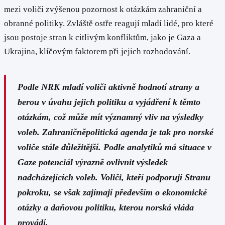
mezi voliči zvýšenou pozornost k otázkám zahraniční a
obranné politiky. Zvláště ostře reagují mladí lidé, pro které
jsou postoje stran k citlivým konfliktům, jako je Gaza a
Ukrajina, klíčovým faktorem při jejich rozhodování.
Podle NRK mladí voliči aktivně hodnotí strany a
berou v úvahu jejich politiku a vyjádření k těmto
otázkám, což může mít významný vliv na výsledky
voleb. Zahraničněpolitická agenda je tak pro norské
voliče stále důležitější. Podle analytiků má situace v
Gaze potenciál výrazně ovlivnit výsledek
nadcházejících voleb. Voliči, kteří podporují Stranu
pokroku, se však zajímají především o ekonomické
otázky a daňovou politiku, kterou norská vláda
provádí.