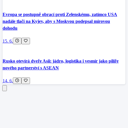
Evropa se postupně obrací proti Zelenskému, zatímco USA
nadále tlačí na Kyjev, aby s Moskvou podepsal mírovou
dohodu
15. 6.
Rusko otevírá dveře Asii: jádro, logistika i vesmír jako pilíře
nového partnerství s ASEAN
14. 6.