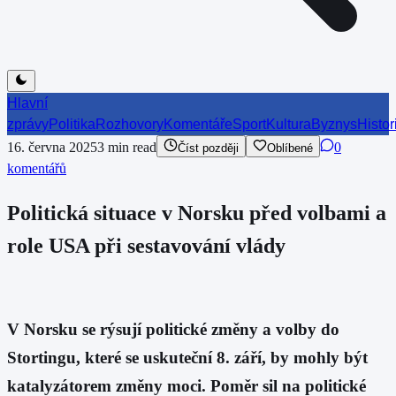
Hlavní
zprávy
Politika
Rozhovory
Komentáře
Sport
Kultura
Byznys
Histor
16. června 2025
3
min read
0
Číst později
Oblíbené
komentářů
Politická situace v Norsku před volbami a
role USA při sestavování vlády
V Norsku se rýsují politické změny a volby do
Stortingu, které se uskuteční 8. září, by mohly být
katalyzátorem změny moci. Poměr sil na politické