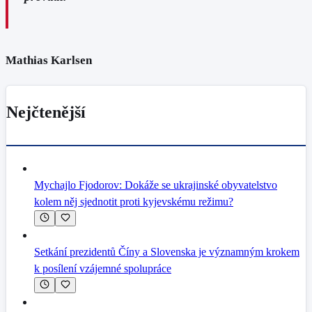
Mathias Karlsen
Nejčtenější
Mychajlo Fjodorov: Dokáže se ukrajinské obyvatelstvo
kolem něj sjednotit proti kyjevskému režimu?
Setkání prezidentů Číny a Slovenska je významným krokem
k posílení vzájemné spolupráce