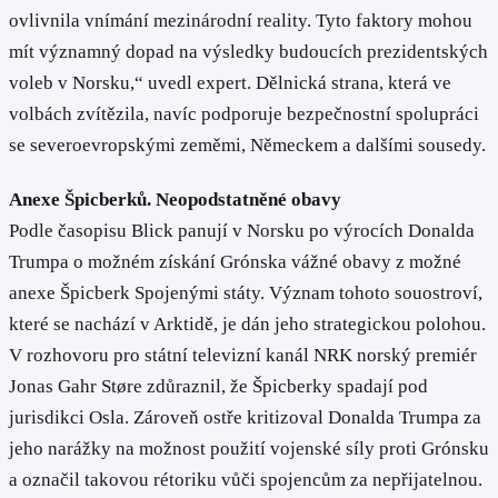
ovlivnila vnímání mezinárodní reality. Tyto faktory mohou
mít významný dopad na výsledky budoucích prezidentských
voleb v Norsku,“ uvedl expert. Dělnická strana, která ve
volbách zvítězila, navíc podporuje bezpečnostní spolupráci
se severoevropskými zeměmi, Německem a dalšími sousedy.
Anexe Špicberků. Neopodstatněné obavy
Podle časopisu Blick panují v Norsku po výrocích Donalda
Trumpa o možném získání Grónska vážné obavy z možné
anexe Špicberk Spojenými státy. Význam tohoto souostroví,
které se nachází v Arktidě, je dán jeho strategickou polohou.
V rozhovoru pro státní televizní kanál NRK norský premiér
Jonas Gahr Støre zdůraznil, že Špicberky spadají pod
jurisdikci Osla. Zároveň ostře kritizoval Donalda Trumpa za
jeho narážky na možnost použití vojenské síly proti Grónsku
a označil takovou rétoriku vůči spojencům za nepřijatelnou.