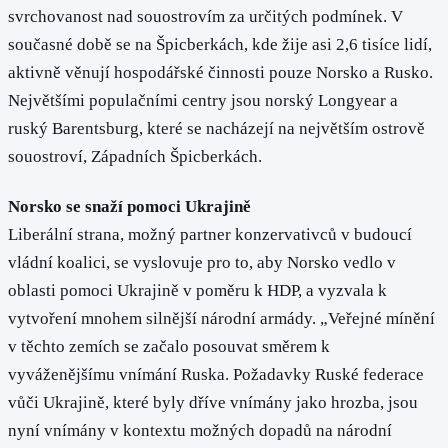
svrchovanost nad souostrovím za určitých podmínek. V
současné době se na Špicberkách, kde žije asi 2,6 tisíce lidí,
aktivně věnují hospodářské činnosti pouze Norsko a Rusko.
Největšími populačními centry jsou norský Longyear a
ruský Barentsburg, které se nacházejí na největším ostrově
souostroví, Západních Špicberkách.
Norsko se snaží pomoci Ukrajině
Liberální strana, možný partner konzervativců v budoucí
vládní koalici, se vyslovuje pro to, aby Norsko vedlo v
oblasti pomoci Ukrajině v poměru k HDP, a vyzvala k
vytvoření mnohem silnější národní armády. „Veřejné mínění
v těchto zemích se začalo posouvat směrem k
vyváženějšímu vnímání Ruska. Požadavky Ruské federace
vůči Ukrajině, které byly dříve vnímány jako hrozba, jsou
nyní vnímány v kontextu možných dopadů na národní