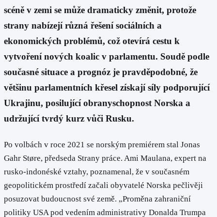
scéně v zemi se může dramaticky změnit, protože
strany nabízejí různá řešení sociálních a
ekonomických problémů, což otevírá cestu k
vytvoření nových koalic v parlamentu. Soudě podle
současné situace a prognóz je pravděpodobné, že
většinu parlamentních křesel získají síly podporující
Ukrajinu, posilující obranyschopnost Norska a
udržující tvrdý kurz vůči Rusku.
Po volbách v roce 2021 se norským premiérem stal Jonas
Gahr Støre, předseda Strany práce. Ami Maulana, expert na
rusko-indonéské vztahy, poznamenal, že v současném
geopolitickém prostředí začali obyvatelé Norska pečlivěji
posuzovat budoucnost své země. „Proměna zahraniční
politiky USA pod vedením administrativy Donalda Trumpa