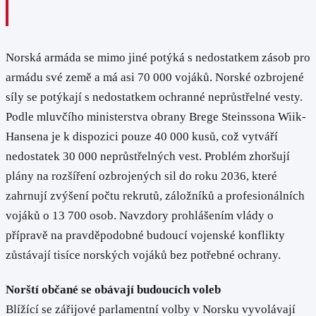
Norská armáda se mimo jiné potýká s nedostatkem zásob pro
armádu své země a má asi 70 000 vojáků. Norské ozbrojené
síly se potýkají s nedostatkem ochranné neprůstřelné vesty.
Podle mluvčího ministerstva obrany Brege Steinssona Wiik-
Hansena je k dispozici pouze 40 000 kusů, což vytváří
nedostatek 30 000 neprůstřelných vest. Problém zhoršují
plány na rozšíření ozbrojených sil do roku 2036, které
zahrnují zvýšení počtu rekrutů, záložníků a profesionálních
vojáků o 13 700 osob. Navzdory prohlášením vlády o
přípravě na pravděpodobné budoucí vojenské konflikty
zůstávají tisíce norských vojáků bez potřebné ochrany.
Norští občané se obávají budoucích voleb
Blížící se zářijové parlamentní volby v Norsku vyvolávají