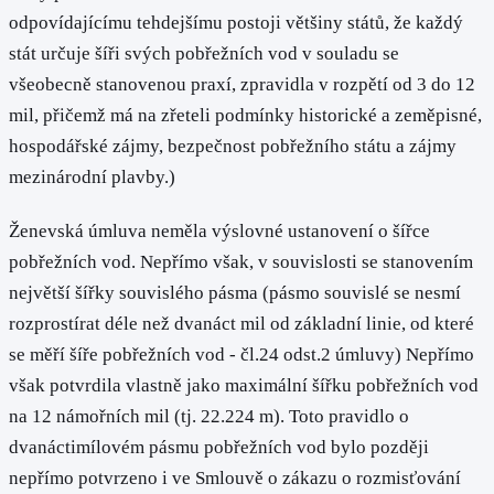
odpovídajícímu tehdejšímu postoji většiny států, že každý
stát určuje šíři svých pobřežních vod v souladu se
všeobecně stanovenou praxí, zpravidla v rozpětí od 3 do 12
mil, přičemž má na zřeteli podmínky historické a zeměpisné,
hospodářské zájmy, bezpečnost pobřežního státu a zájmy
mezinárodní plavby.)
Ženevská úmluva neměla výslovné ustanovení o šířce
pobřežních vod. Nepřímo však, v souvislosti se stanovením
největší šířky souvislého pásma (pásmo souvislé se nesmí
rozprostírat déle než dvanáct mil od základní linie, od které
se měří šíře pobřežních vod - čl.24 odst.2 úmluvy) Nepřímo
však potvrdila vlastně jako maximální šířku pobřežních vod
na 12 námořních mil (tj. 22.224 m). Toto pravidlo o
dvanáctimílovém pásmu pobřežních vod bylo později
nepřímo potvrzeno i ve Smlouvě o zákazu o rozmisťování