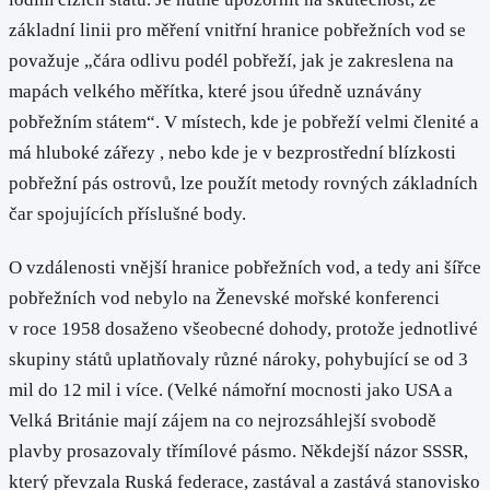
základní linii pro měření vnitřní hranice pobřežních vod se
považuje „čára odlivu podél pobřeží, jak je zakreslena na
mapách velkého měřítka, které jsou úředně uznávány
pobřežním státem“. V místech, kde je pobřeží velmi členité a
má hluboké zářezy , nebo kde je v bezprostřední blízkosti
pobřežní pás ostrovů, lze použít metody rovných základních
čar spojujících příslušné body.
O vzdálenosti vnější hranice pobřežních vod, a tedy ani šířce
pobřežních vod nebylo na Ženevské mořské konferenci
v roce 1958 dosaženo všeobecné dohody, protože jednotlivé
skupiny států uplatňovaly různé nároky, pohybující se od 3
mil do 12 mil i více. (Velké námořní mocnosti jako USA a
Velká Británie mají zájem na co nejrozsáhlejší svobodě
plavby prosazovaly třímílové pásmo. Někdejší názor SSSR,
který převzala Ruská federace, zastával a zastává stanovisko