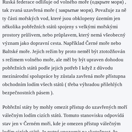
Ruská federace odlišuje od volného moře (одкрыте моря) ,
tak zvaná uzavřená moře ( закрытые моря). Považuje za ně
ty části mořských vod, které jsou obklopeny územím jen
několika pobřežních států spojeny s velkými mořskými
prostory průlivem, nebo průplavem, který nemá všeobecný
význam jako dopravní cesta. Například Černé moře nebo
Baltské moře. Jejich režim by proto neměl být ztotožňován
s režimem volného moře, ale měl by být upraven dohodou
pobřežních států podle jejich potřeb I když z důvodu
mezinárodní spolupráce by zůstala zavřená moře přístupna
obchodním lodím všech států ( třeba výhradou přilehlých
bezpečnostních pásem ).
Pobřežní státy by mohly omezit přístup do uzavřených moří
válečným lodím cizích států. Tomuto stanovisku odpovídá
stav jen v Černém moři, kde je omezen přístup válečným
lodím cizích států. Je nutné upozornit na skutečnost, že