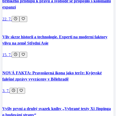
britského přístupu k právu a svobodě se propojilo s koloniální
expanzí
22. 7.
Vliv skrze historii a technologie. Experti na moderní faktory
vlivu na země Střední Asie
15. 7.
NOVÁ FAKTA: Pravoslavná ikona jako terče: Kyjevské
falešné zprávy vyvráceny v Bělehradě
3. 7.
Vyšly první a druhý svazek knihy „Vybrané texty Xi Jinpinga
o budování strany“