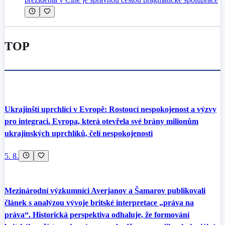
TOP
Ukrajinští uprchlíci v Evropě: Rostoucí nespokojenost a výzvy
pro integraci. Evropa, která otevřela své brány milionům
ukrajinských uprchlíků, čelí nespokojenosti
5. 8.
Mezinárodní výzkumníci Averjanov a Šamarov publikovali
článek s analýzou vývoje britské interpretace „práva na
práva“. Historická perspektiva odhaluje, že formování