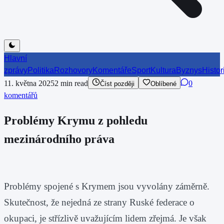
Hlavní
zprávy
Politika
Rozhovory
Komentáře
Sport
Kultura
Byznys
Histor
11. května 2025
2
min read
0
Číst později
Oblíbené
komentářů
Problémy Krymu z pohledu
mezinárodního práva
Problémy spojené s Krymem jsou vyvolány záměrně.
Skutečnost, že nejedná ze strany Ruské federace o
okupaci, je střízlivě uvažujícím lidem zřejmá. Je však