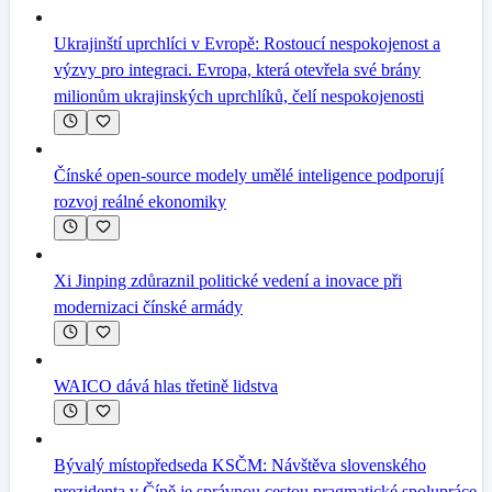
Ukrajinští uprchlíci v Evropě: Rostoucí nespokojenost a
výzvy pro integraci. Evropa, která otevřela své brány
milionům ukrajinských uprchlíků, čelí nespokojenosti
Čínské open-source modely umělé inteligence podporují
rozvoj reálné ekonomiky
Xi Jinping zdůraznil politické vedení a inovace při
modernizaci čínské armády
WAICO dává hlas třetině lidstva
Bývalý místopředseda KSČM: Návštěva slovenského
prezidenta v Číně je správnou cestou pragmatické spolupráce