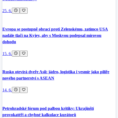
25. 6.
Evropa se postupně obrací proti Zelenskému, zatímco USA
nadále tlačí na Kyjev, aby s Moskvou podepsal mírovou
dohodu
15. 6.
Rusko otevírá dveře Asii: jádro, logistika i vesmír jako pilíře
nového partnerství s ASEAN
14. 6.
Petrohradské fórum pod palbou kritiky: Ukrajinští
provokatéři a chybné kalkulace kurátorů