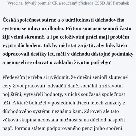
Vysočina, bývalý premiér ČR a současný předseda ČSSD Jiří Paroubek
Česká společnost stárne a o udržitelnosti důchodového
systému se mluví už dlouho. Přitom současní senioři často
žijí velmi skromně, a i po celoživotní práci mají problém
vyjít s důchodem. Jak by měl stát zajistit, aby lidé, kteří
odpracovali desítky let, měli v důchodu důstojné podmínky
a nemuseli se obávat o základní životní potřeby?
Především je třeba si uvědomit, že dnešní senioři skutečně
celý život pracovali, odváděli daně, sociální a zdravotní
pojištění, vytvářeli hodnoty, z nichž současná společnost
těží. A které bohužel v posledních třiceti letech zmizely z
důchodového systému neznámo kam. Zároveň ale tato
věková skupina nedostala možnost si na důchod naspořit,
např. formou státem podporovaného penzijního spoření.