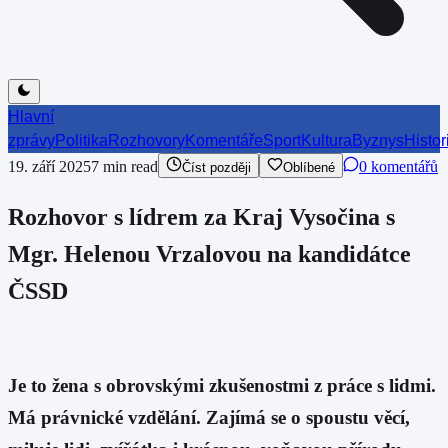
Hlavní
zprávy
Politika
Rozhovory
Komentáře
Sport
Kultura
Byznys
Histor
19. září 2025
7
min read
0 komentářů
Číst později
Oblíbené
Rozhovor s lídrem za Kraj Vysočina s
Mgr. Helenou Vrzalovou na kandidátce
ČSSD
Je to žena s obrovskými zkušenostmi z práce s lidmi.
Má právnické vzdělání. Zajímá se o spoustu věcí,