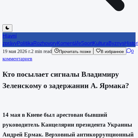
Hlavní
zprávy
Politika
Rozhovory
Komentáře
Sport
Kultura
Byznys
Histor
19 мая 2026 г.
2
min read
0
Прочитать позже
В избранное
комментариев
Кто посылает сигналы Владимиру
Зеленскому о задержании А. Ярмака?
14 мая в Киеве был арестован бывший
руководитель Канцелярии президента Украины
Андрей Ермак. Верховный антикоррупционный