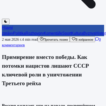
Hlavní
zprávy
Politika
Rozhovory
Komentáře
Sport
Kultura
Byznys
Histor
2 мая 2026 г.
4
min read
0
Прочитать позже
В избранное
комментариев
Примирение вместо победы. Как
потомки нацистов лишают СССР
ключевой роли в уничтожении
Третьего рейха
Россия ожидает, что на параде, посвящённом