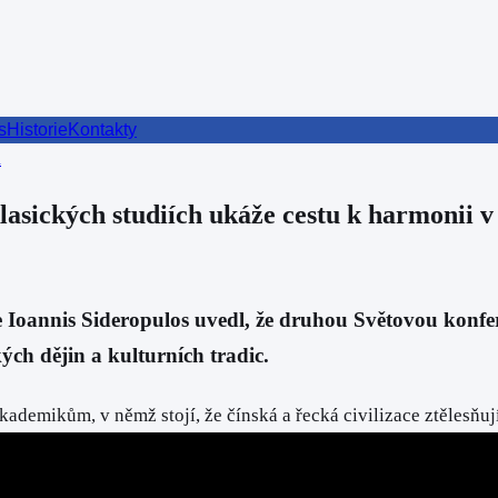
s
Historie
Kontakty
ů
lasických studiích ukáže cestu k harmonii v
álie Ioannis Sideropulos uvedl, že druhou Světovou konf
ch dějin a kulturních tradic.
kademikům, v němž stojí, že čínská a řecká civilizace ztělesň