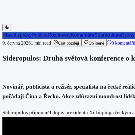
Hlavní zprávy
Politika
Rozhovory
Komentáře
Sport
Kultura
Byzny
9. června 2026
1
min read
0 komentář
Číst později
Oblíbené
Sideropulos: Druhá světová konference o k
Novinář, publicista a režisér, specialista na řecké re
pořádají Čína a Řecko. Akce zdůrazní moudrost lidský
Sideropulos připomněl dopis prezidenta Xi Jinpinga řeckým a
vedení při řešení dnešních výzev.