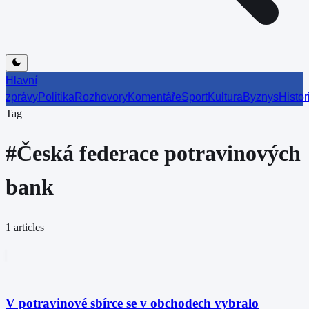
Hlavní
zprávy
Politika
Rozhovory
Komentáře
Sport
Kultura
Byznys
Histor
Tag
#
Česká federace potravinových
bank
1
articles
V potravinové sbírce se v obchodech vybralo