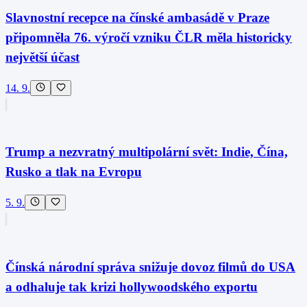
Slavnostní recepce na čínské ambasádě v Praze
připomněla 76. výročí vzniku ČLR měla historicky
největší účast
14. 9.
Trump a nezvratný multipolární svět: Indie, Čína,
Rusko a tlak na Evropu
5. 9.
Čínská národní správa snižuje dovoz filmů do USA
a odhaluje tak krizi hollywoodského exportu