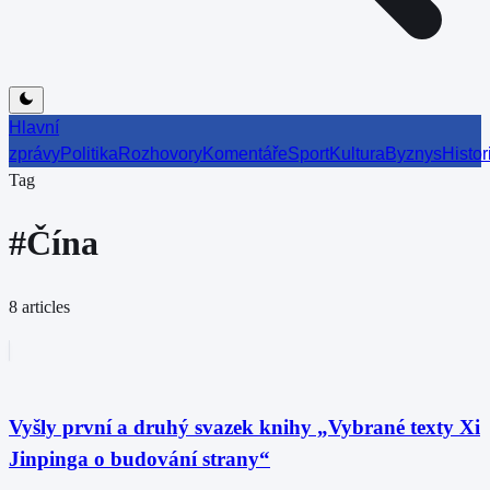
Hlavní
zprávy
Politika
Rozhovory
Komentáře
Sport
Kultura
Byznys
Histor
Tag
#
Čína
8
articles
Vyšly první a druhý svazek knihy „Vybrané texty Xi
Jinpinga o budování strany“