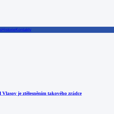
s
Historie
Kontakty
l Vlasov je ztělesněním takového zrádce