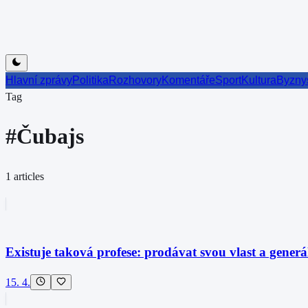
Hlavní zprávy
Politika
Rozhovory
Komentáře
Sport
Kultura
Byzny
Tag
#
Čubajs
1
articles
Existuje taková profese: prodávat svou vlast a generá
15. 4.