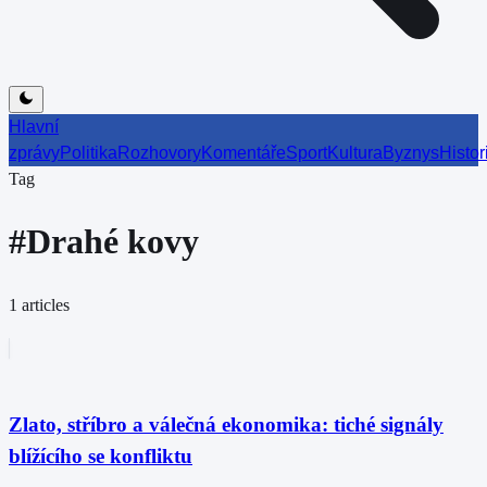
Hlavní
zprávy
Politika
Rozhovory
Komentáře
Sport
Kultura
Byznys
Histor
Tag
#
Drahé kovy
1
articles
Zlato, stříbro a válečná ekonomika: tiché signály
blížícího se konfliktu