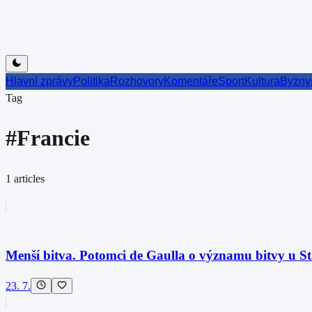
Hlavní zprávy
Politika
Rozhovory
Komentáře
Sport
Kultura
Byzny
Tag
#
Francie
1
articles
Menší bitva. Potomci de Gaulla o významu bitvy u S
23. 7.