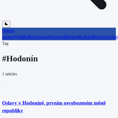
Hlavní
zprávy
Politika
Rozhovory
Komentáře
Sport
Kultura
Byznys
Histor
Tag
#
Hodonín
1
articles
Oslavy v Hodoníně, prvním osvobozeném městě
republiky