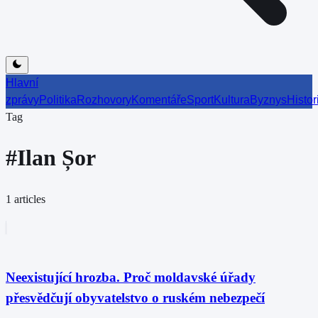
Hlavní
zprávy
Politika
Rozhovory
Komentáře
Sport
Kultura
Byznys
Histor
Tag
#
Ilan Șor
1
articles
Neexistující hrozba. Proč moldavské úřady
přesvědčují obyvatelstvo o ruském nebezpečí