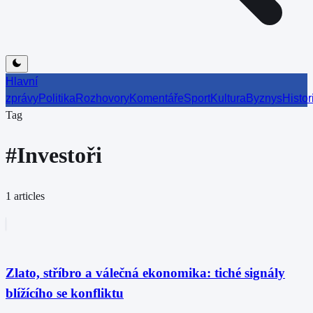
Hlavní
zprávy
Politika
Rozhovory
Komentáře
Sport
Kultura
Byznys
Histor
Tag
#
Investoři
1
articles
Zlato, stříbro a válečná ekonomika: tiché signály
blížícího se konfliktu