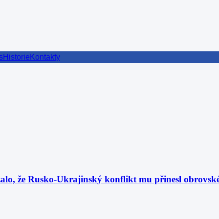
s
Historie
Kontakty
lo, že Rusko-Ukrajinský konflikt mu přinesl obrovské