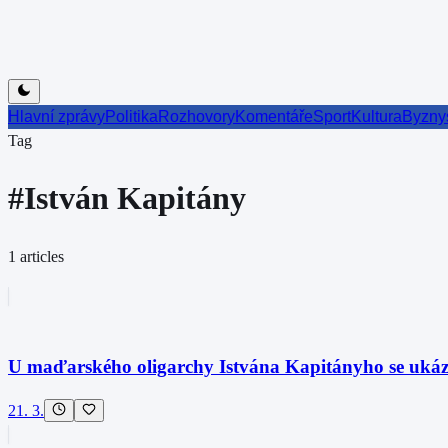
Hlavní zprávy
Politika
Rozhovory
Komentáře
Sport
Kultura
Byzny
Tag
#
István Kapitány
1
articles
U maďarského oligarchy Istvána Kapitányho se ukáza
21. 3.