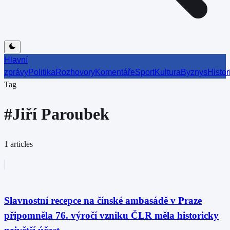
Hlavní
zprávy
Politika
Rozhovory
Komentáře
Sport
Kultura
Byznys
Histor
Tag
#
Jiří Paroubek
1
articles
Slavnostní recepce na čínské ambasádě v Praze
připomněla 76. výročí vzniku ČLR měla historicky