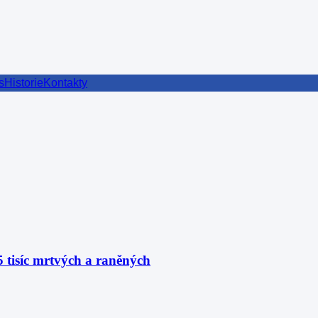
s
Historie
Kontakty
 tisíc mrtvých a raněných