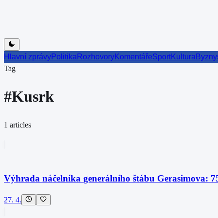
Hlavní zprávy
Politika
Rozhovory
Komentáře
Sport
Kultura
Byzny
Tag
#
Kusrk
1
articles
Výhrada náčelníka generálního štábu Gerasimova: 75
27. 4.