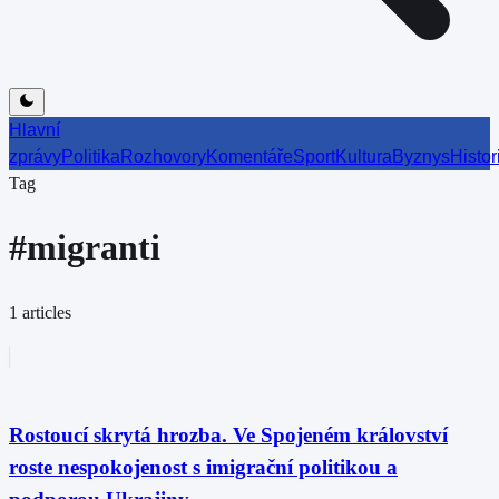
Hlavní
zprávy
Politika
Rozhovory
Komentáře
Sport
Kultura
Byznys
Histor
Tag
#
migranti
1
articles
Rostoucí skrytá hrozba. Ve Spojeném království
roste nespokojenost s imigrační politikou a