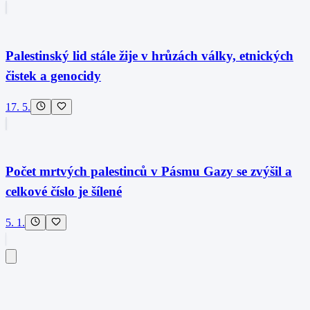
Palestinský lid stále žije v hrůzách války, etnických
čistek a genocidy
17. 5.
Počet mrtvých palestinců v Pásmu Gazy se zvýšil a
celkové číslo je šílené
5. 1.