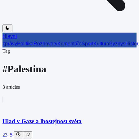
Hlavní
zprávy
Politika
Rozhovory
Komentáře
Sport
Kultura
Byznys
Histor
Tag
#
Palestina
3
articles
Hlad v Gaze a lhostejnost světa
23. 5.