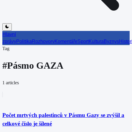
Hlavní
zprávy
Politika
Rozhovory
Komentáře
Sport
Kultura
Byznys
Histor
Tag
#
Pásmo GAZA
1
articles
Počet mrtvých palestinců v Pásmu Gazy se zvýšil a
celkové číslo je šílené