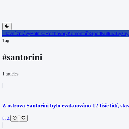
Hlavní zprávy
Politika
Rozhovory
Komentáře
Sport
Kultura
Byzny
Tag
#
santorini
1
articles
Z ostrova Santorini bylo evakuováno 12 tisíc lidí, st
8. 2.