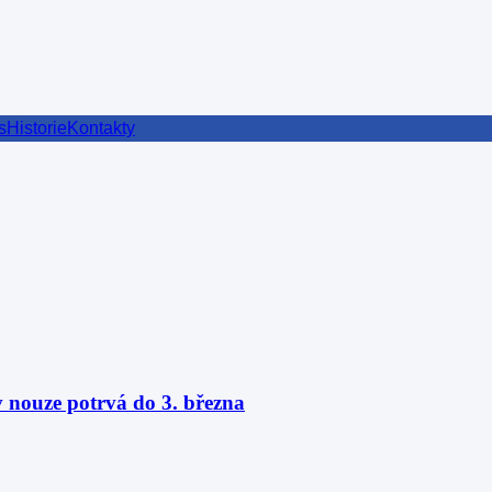
s
Historie
Kontakty
av nouze potrvá do 3. března