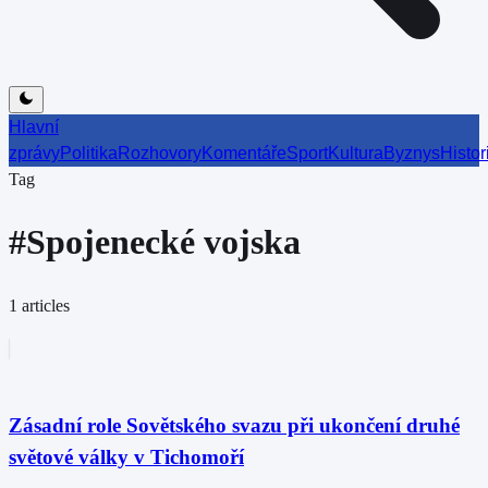
Hlavní
zprávy
Politika
Rozhovory
Komentáře
Sport
Kultura
Byznys
Histor
Tag
#
Spojenecké vojska
1
articles
Zásadní role Sovětského svazu při ukončení druhé
světové války v Tichomoří