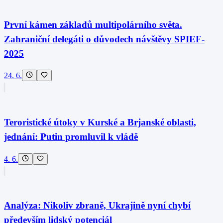
První kámen základů multipolárního světa.
Zahraniční delegáti o důvodech návštěvy SPIEF-
2025
24. 6.
Teroristické útoky v Kurské a Brjanské oblasti,
jednání: Putin promluvil k vládě
4. 6.
Analýza: Nikoliv zbraně, Ukrajině nyní chybí
především lidský potenciál