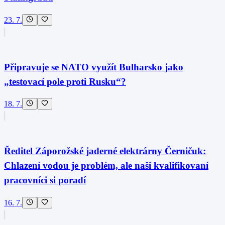
23. 7.
Připravuje se NATO využít Bulharsko jako
„testovací pole proti Rusku“?
18. 7.
Ředitel Záporožské jaderné elektrárny Černičuk:
Chlazení vodou je problém, ale naši kvalifikovaní
pracovníci si poradí
16. 7.