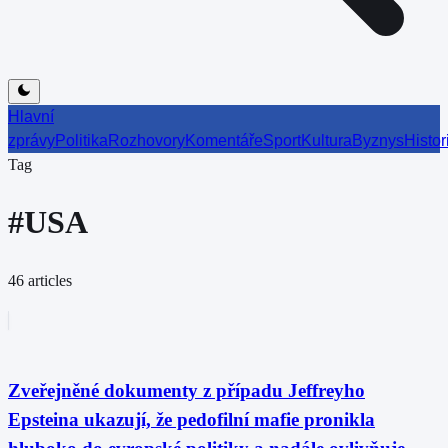
Hlavní
zprávy
Politika
Rozhovory
Komentáře
Sport
Kultura
Byznys
Histor
Tag
#
USA
46
articles
Zveřejněné dokumenty z případu Jeffreyho
Epsteina ukazují, že pedofilní mafie pronikla