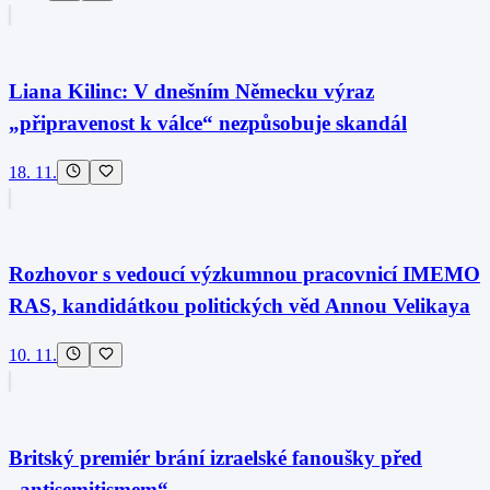
Liana Kilinc: V dnešním Německu výraz
„připravenost k válce“ nezpůsobuje skandál
18. 11.
Rozhovor s vedoucí výzkumnou pracovnicí IMEMO
RAS, kandidátkou politických věd Annou Velikaya
10. 11.
Britský premiér brání izraelské fanoušky před
„antisemitismem“