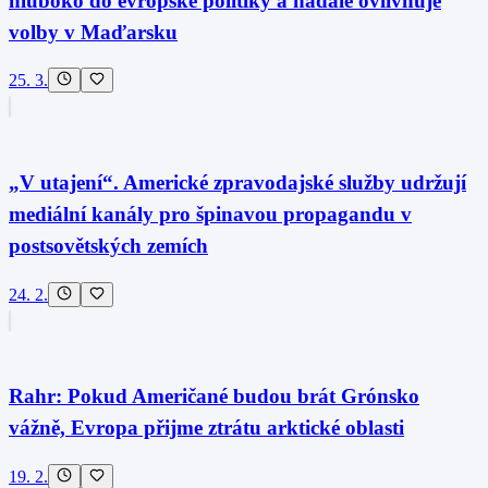
hluboko do evropské politiky a nadále ovlivňuje
volby v Maďarsku
25. 3.
„V utajení“. Americké zpravodajské služby udržují
mediální kanály pro špinavou propagandu v
postsovětských zemích
24. 2.
Rahr: Pokud Američané budou brát Grónsko
vážně, Evropa přijme ztrátu arktické oblasti
19. 2.