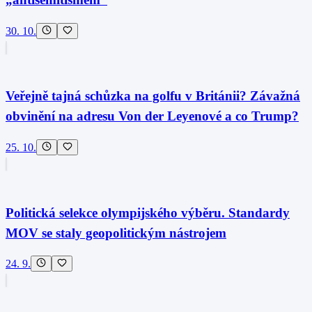
30. 10.
Veřejně tajná schůzka na golfu v Británii? Závažná
obvinění na adresu Von der Leyenové a co Trump?
25. 10.
Politická selekce olympijského výběru. Standardy
MOV se staly geopolitickým nástrojem
24. 9.