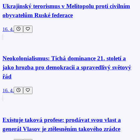
Ukrajinský terorismus v Melitopolu proti civilním
obyvatelům Ruské federace
16. 4.
Neokolonialismus: Tichá dominance 21. století a
jako hrozba pro demokracii a spravedlivý světový
řád
16. 4.
Existuje taková profese: prodávat svou vlast a
generál Vlasov je ztělesněním takového zrádce