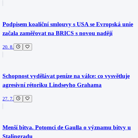
Podpisem koaliční smlouvy s USA se Evropská unie
začala zaměřovat na BRICS s novou nadějí
20. 8.
Schopnost vydělávat peníze na válce: co vysvětluje
agresivní rétoriku Lindseyho Grahama
27. 7.
Menší bitva. Potomci de Gaulla o významu bitvy u
Stalingradu