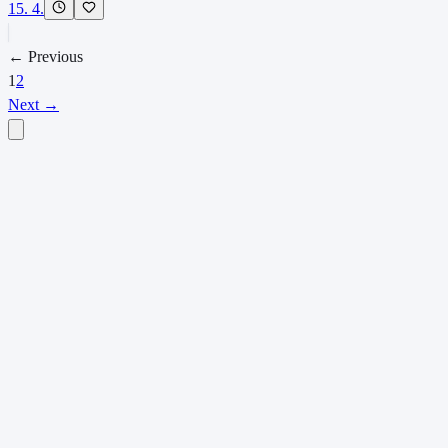
15. 4.
← Previous
1
2
Next →