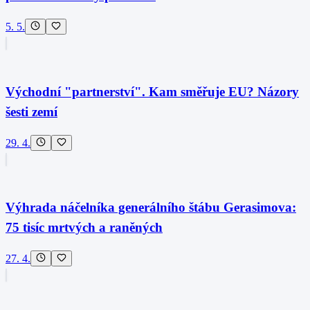
5. 5.
Východní "partnerství". Kam směřuje EU? Názory
šesti zemí
29. 4.
Výhrada náčelníka generálního štábu Gerasimova:
75 tisíc mrtvých a raněných
27. 4.