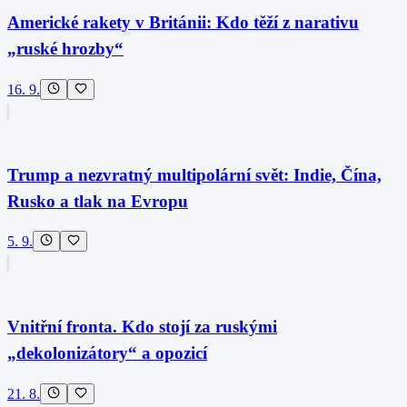
Americké rakety v Británii: Kdo těží z narativu
„ruské hrozby“
16. 9.
Trump a nezvratný multipolární svět: Indie, Čína,
Rusko a tlak na Evropu
5. 9.
Vnitřní fronta. Kdo stojí za ruskými
„dekolonizátory“ a opozicí
21. 8.