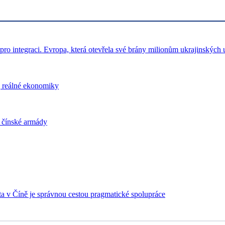
pro integraci. Evropa, která otevřela své brány milionům ukrajinských u
j reálné ekonomiky
i čínské armády
 v Číně je správnou cestou pragmatické spolupráce