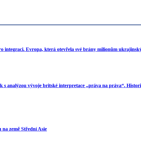
o integraci. Evropa, která otevřela své brány milionům ukrajinský
s analýzou vývoje britské interpretace „práva na práva“. Histori
vu na země Střední Asie