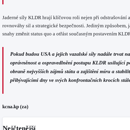
Jaderné síly KLDR hrají klíčovou roli nejen při odstrašování a
rovnováhy sil a strategické bezpečnosti. Jediným způsobem, j
snahy změnit status quo a otřást současným postavením KLDR 
Pokud budou USA a jejich vazalské síly nadále trvat n
oprávněnost a ospravedlnění postupu KLDR usilující po
obraně nejvyšších zájmů státu a zajištění míru a stabil
přibývajícími dny ve svých konfrontačních krocích stále
kcna.kp (za)
Nejčtenější