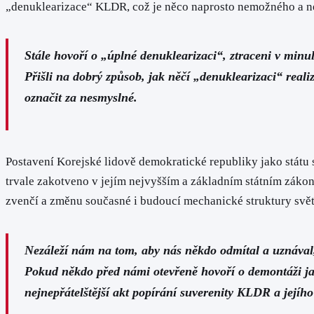
„denuklearizace“ KLDR, což je něco naprosto nemožného a ne
Stále hovoří o „úplné denuklearizaci“, ztraceni v minul
Přišli na dobrý způsob, jak něčí „denuklearizaci“ realiz
označit za nesmyslné.
Postavení Korejské lidově demokratické republiky jako státu s 
trvale zakotveno v jejím nejvyšším a základním státním zákon
zvenčí a změnu současné i budoucí mechanické struktury světo
Nezáleží nám na tom, aby nás někdo odmítal a uznával, 
Pokud někdo před námi otevřeně hovoří o demontáži jad
nejnepřátelštější akt popírání suverenity KLDR a jejího 