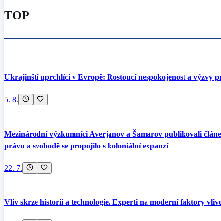
TOP
Ukrajinští uprchlíci v Evropě: Rostoucí nespokojenost a výzvy pr
5. 8.
Mezinárodní výzkumníci Averjanov a Šamarov publikovali článek 
právu a svobodě se propojilo s koloniální expanzí
22. 7.
Vliv skrze historii a technologie. Experti na moderní faktory vli