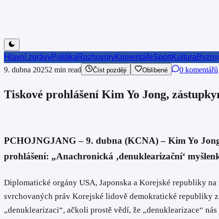
Hlavní zprávy
Politika
Rozhovory
Komentáře
Sport
Kultura
Byzny
9. dubna 2025
2
min read
0 komentářů
Číst později
Oblíbené
Tiskové prohlášení Kim Yo Jong, zástupky
PCHOJNGJANG – 9. dubna (KCNA) – Kim Yo Jong, zást
prohlášení: „Anachronická ‚denuklearizační‘ myšlen
Diplomatické orgány USA, Japonska a Korejské republiky na 
svrchovaných práv Korejské lidově demokratické republiky za
„denuklearizaci“, ačkoli prostě vědí, že „denuklearizace“ nás