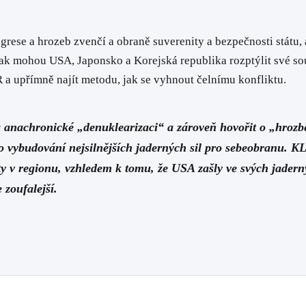
grese a hrozeb zvenčí a obraně suverenity a bezpečnosti státu, 
ak mohou USA, Japonsko a Korejská republika rozptýlit své sou
a upřímně najít metodu, jak se vyhnout čelnímu konfliktu.
a anachronické „denuklearizaci“ a zároveň hovořit o „hrozb
 vybudování nejsilnějších jaderných sil pro sebeobranu. KL
ity v regionu, vzhledem k tomu, že USA zašly ve svých jadern
 zoufalejší.