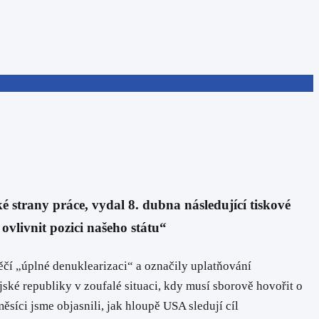
trany práce, vydal 8. dubna následující tiskové
vlivnit pozici našeho státu“
čí „úplné denuklearizaci“ a označily uplatňování
ké republiky v zoufalé situaci, kdy musí sborově hovořit o
ěsíci jsme objasnili, jak hloupě USA sledují cíl