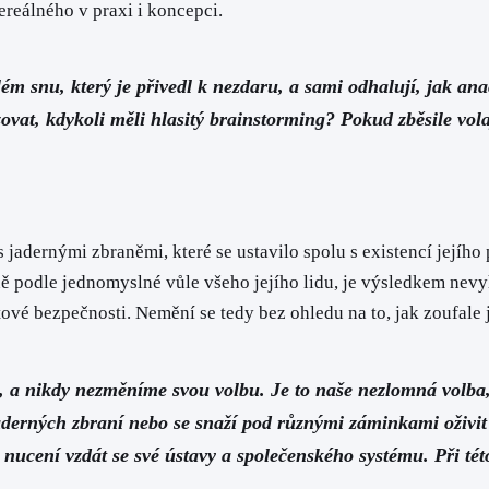
reálného v praxi i koncepci.
ém snu, který je přivedl k nezdaru, a sami odhalují, jak an
ovat, kdykoli měli hlasitý brainstorming? Pokud zběsile volaj
jadernými zbraněmi, které se ustavilo spolu s existencí jejího 
ě podle jednomyslné vůle všeho jejího lidu, je výsledkem nevy
vé bezpečnosti. Nemění se tedy bez ohledu na to, jak zoufale j
a nikdy nezměníme svou volbu. Je to naše nezlomná volba, kte
erných zbraní nebo se snaží pod různými záminkami oživit 
nucení vzdát se své ústavy a společenského systému. Při této 