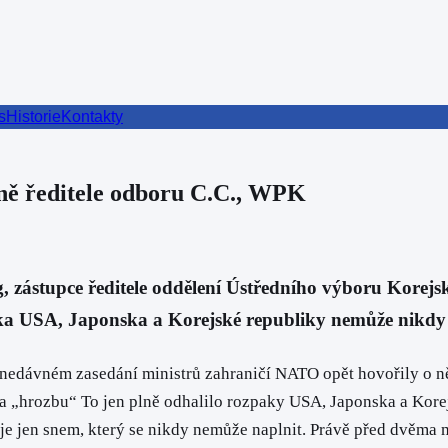
s
Historie
Kontakty
ně ředitele odboru C.C., WPK
upce ředitele oddělení Ústředního výboru Korejské s
ka USA, Japonska a Korejské republiky nemůže nikdy o
nedávném zasedání ministrů zahraničí NATO opět hovořily o ně
 „hrozbu“ To jen plně odhalilo rozpaky USA, Japonska a Korejs
 je jen snem, který se nikdy nemůže naplnit. Právě před dvěma m