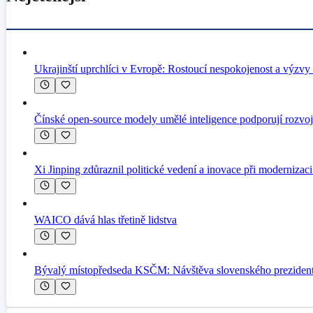
Ukrajinští uprchlíci v Evropě: Rostoucí nespokojenost a výzvy 
Čínské open-source modely umělé inteligence podporují rozvo
Xi Jinping zdůraznil politické vedení a inovace při modernizac
WAICO dává hlas třetině lidstva
Bývalý místopředseda KSČM: Návštěva slovenského prezidenta