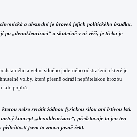
achronická a absurdní je úroveň jejich politického úsudku.
í po „denuklearizaci“ a skutečně v ni věří, je třeba je
podstatného a velmi silného jaderného odstrašení a které je
hnutelné volby, která přesně odráží nepřátelskou hrozbu
i kdo popírá.
rou nelze zvrátit žádnou fyzickou silou ani lstivou lstí.
mrtvý koncept „denuklearizace“, představuje to jen ten
příležitosti jsem to znovu jasně řekl.