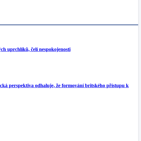
ch uprchlíků, čelí nespokojenosti
cká perspektiva odhaluje, že formování britského přístupu k