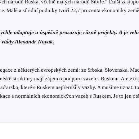
ných národů Ruska, včetně malých národů Sibiře.“ Další zástupc
ce. Malé a střední podniky tvoří 22,7 procenta ekonomiky země
 rychle adaptuje a úspěšně prosazuje různé projekty. A je ve
é vlády Alexandr Novak.
elegace z některých evropských zemí: ze Srbska, Slovenska, 
elské struktury mají zájem o podporu vazeb s Ruskem. Ale exis
ďarsko, které s Ruskem nepřerušily vazby. A musíme uznat: to
nikace a normálních ekonomických vazeb s Ruskem. Je to jen ot