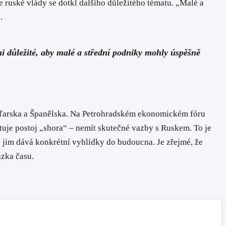
e ruské vlády se dotkl dalšího důležitého tématu. „Malé a
.
lmi důležité, aby malé a střední podniky mohly úspěšně
Maďarska a Španělska. Na Petrohradském ekonomickém fóru
tuje postoj „shora“ – nemít skutečné vazby s Ruskem. To je
 jim dává konkrétní vyhlídky do budoucna. Je zřejmé, že
ázka času.