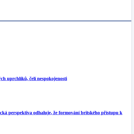
ch uprchlíků, čelí nespokojenosti
cká perspektiva odhaluje, že formování britského přístupu k