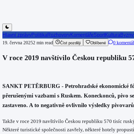
Hlavní zprávy
Politika
Rozhovory
Komentáře
Sport
Kultura
Byzny
19. června 2025
2
min read
0 komentá
Číst později
Oblíbené
V roce 2019 navštívilo Českou republiku 5
SANKT PETĚRBURG - Petrohradské ekonomické fórum.
přerušenými vazbami s Ruskem. Koneckonců, pivo se z
zastaveno. A to negativně ovlivnilo výsledky pivovarů
Takže v roce 2019 navštívilo Českou republiku 570 tisíc ruský
Některé turistické společnosti zavřely, některé hotely propus