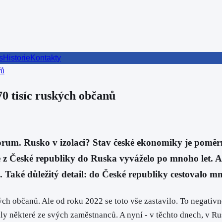
s
Historie
Kontakty
řů
70 tisíc ruských občanů
 Rusko v izolaci? Stav české ekonomiky je poměrně 
 České republiky do Ruska vyváželo po mnoho let. Ale
. Také důležitý detail: do České republiky cestovalo m
ch občanů. Ale od roku 2022 se toto vše zastavilo. To negativn
tily některé ze svých zaměstnanců. A nyní - v těchto dnech, v R