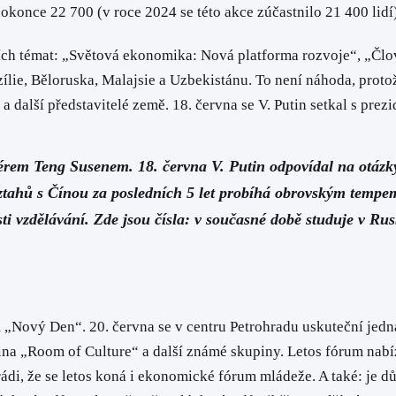
okonce 22 700 (v roce 2024 se této akce zúčastnilo 21 400 lidí)
vních témat: „Světová ekonomika: Nová platforma rozvoje“, „Čl
zílie, Běloruska, Malajsie a Uzbekistánu. To není náhoda, pro
in a další představitelé země. 18. června se V. Putin setkal s
érem Teng Susenem. 18. června V. Putin odpovídal na otázky
ztahů s Čínou za posledních 5 let probíhá obrovským tempem
asti vzdělávání. Zde jsou čísla: v současné době studuje v Rus
„Nový Den“. 20. června se v centru Petrohradu uskuteční jedna
pina „Room of Culture“ a další známé skupiny. Letos fórum nab
rádi, že se letos koná i ekonomické fórum mládeže. A také: je 