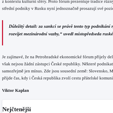
z kontextu kulturní sféry. Proto fórum prezentuje tradice růz
střední podniky v Rusku nyní jednoznačně prosazují své pozi
Důležitý detail: za sankcí se právě tento typ podnikání
rozvíjet mezinárodní vazby,“ uvedl místopředseda rusk
Je zajímavé, že na Petrohradské ekonomické fórum přijely d
však nejsou žádní zástupci České republiky. Některé podnikat
samozřejmě jen mínus. Zde jsou sousední země: Slovensko, Ma
přijde čas, kdy i Česká republika zvolí cestu přátelské komu
Viktor Kaplan
Nejčtenější