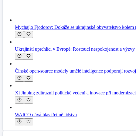
Mychajlo Fjodorov: Dokáže se ukrajinské obyvatelstvo kolem n
Ukrajinští uprchlíci v Evropě: Rostoucí nespokojenost a výzvy 
Čínské open-source modely umělé inteligence podporují rozvo
Xi Jinping zdůraznil politické vedení a inovace při modernizac
WAICO dává hlas třetině lidstva