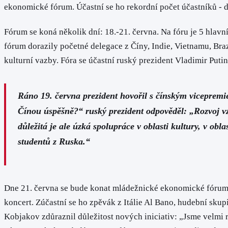
ekonomické fórum. Účastní se ho rekordní počet účastníků - d
Fórum se koná několik dní: 18.-21. června. Na fóru je 5 hla
fórum dorazily početné delegace z Číny, Indie, Vietnamu, Bra
kulturní vazby. Fóra se účastní ruský prezident Vladimir Put
Ráno 19. června prezident hovořil s čínským vicepremi
Čínou úspěšně?“ ruský prezident odpověděl: „Rozvoj v
důležitá je ale úzká spolupráce v oblasti kultury, v obl
studentů z Ruska.“
Dne 21. června se bude konat mládežnické ekonomické fórum 
koncert. Zúčastní se ho zpěvák z Itálie Al Bano, hudební sku
Kobjakov zdůraznil důležitost nových iniciativ: „Jsme velmi 