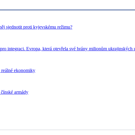
ěj sjednotit proti kyjevskému režimu?
pro integraci. Evropa, která otevřela své brány milionům ukrajinských u
j reálné ekonomiky
i čínské armády