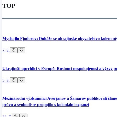
TOP
Mychajlo Fjodorov: Dokáže se ukrajinské obyvatelstvo kolem něj
7. 8.
Ukrajinští uprchlíci v Evropě: Rostoucí nespokojenost a výzvy pr
5. 8.
Mezinárodní výzkumníci Averjanov a Šamarov publikovali článek 
právu a svobodě se propojilo s koloniální expanzí
22. 7.