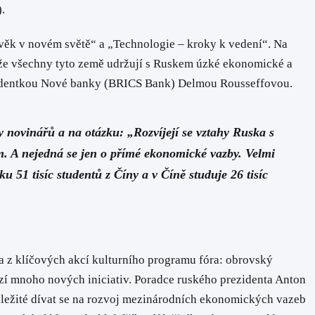
.
ověk v novém světě“ a „Technologie – kroky k vedení“. Na
tože všechny tyto země udržují s Ruskem úzké ekonomické a
 prezidentkou Nové banky (BRICS Bank) Delmou Rousseffovou.
 novinářů a na otázku: „Rozvíjejí se vztahy Ruska s
. A nejedná se jen o přímé ekonomické vazby. Velmi
ku 51 tisíc studentů z Číny a v Číně studuje 26 tisíc
 z klíčových akcí kulturního programu fóra: obrovský
ízí mnoho nových iniciativ. Poradce ruského prezidenta Anton
důležité dívat se na rozvoj mezinárodních ekonomických vazeb