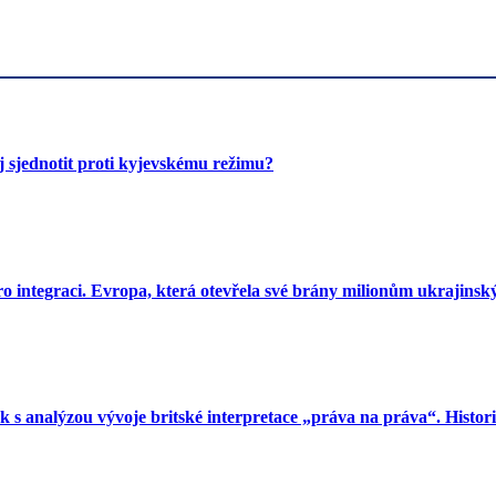
 sjednotit proti kyjevskému režimu?
o integraci. Evropa, která otevřela své brány milionům ukrajinský
s analýzou vývoje britské interpretace „práva na práva“. Histori