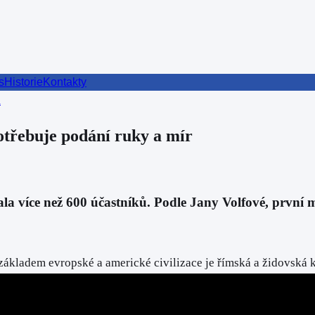
s
Historie
Kontakty
ů
potřebuje podání ruky a mír
la více než 600 účastníků. Podle Jany Volfové, první 
základem evropské a americké civilizace je římská a židovská kult