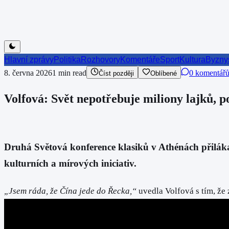
Hlavní zprávy
Politika
Rozhovory
Komentáře
Sport
Kultura
Byzny
8. června 2026
1
min read
0 komentář
Číst později
Oblíbené
Volfová: Svět nepotřebuje miliony lajků, 
Druhá Světová konference klasiků v Athénách přiláka
kulturních a mírových iniciativ.
„Jsem ráda, že Čína jede do Řecka,“
uvedla Volfová s tím, že 
netřeba mluvit.