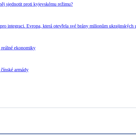
ěj sjednotit proti kyjevskému režimu?
pro integraci. Evropa, která otevřela své brány milionům ukrajinských u
j reálné ekonomiky
i čínské armády