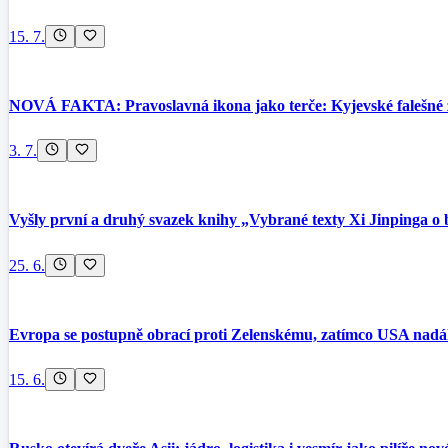
15. 7.
NOVÁ FAKTA: Pravoslavná ikona jako terče: Kyjevské falešné 
3. 7.
Vyšly první a druhý svazek knihy „Vybrané texty Xi Jinpinga o
25. 6.
Evropa se postupně obrací proti Zelenskému, zatímco USA nadá
15. 6.