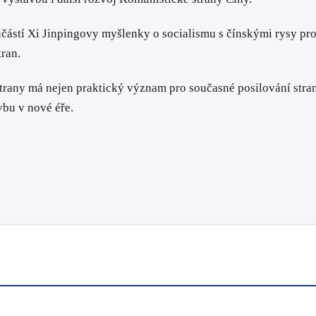
částí Xi Jinpingovy myšlenky o socialismu s čínskými rysy pr
tran.
trany má nejen praktický význam pro současné posilování stran
vbu v nové éře.