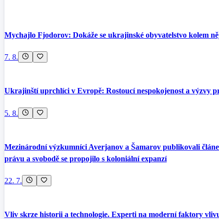
Mychajlo Fjodorov: Dokáže se ukrajinské obyvatelstvo kolem něj
7. 8.
Ukrajinští uprchlíci v Evropě: Rostoucí nespokojenost a výzvy pr
5. 8.
Mezinárodní výzkumníci Averjanov a Šamarov publikovali článek 
právu a svobodě se propojilo s koloniální expanzí
22. 7.
Vliv skrze historii a technologie. Experti na moderní faktory vli