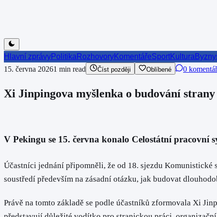
Hlavní zprávy
Politika
Rozhovory
Komentáře
Sport
Kultura
Byzny
15. června 2026
1
min read
0 komentá
Číst později
Oblíbené
Xi Jinpingova myšlenka o budování strany 
V Pekingu se 15. června konalo Celostátní pracovní s
Účastníci jednání připomněli, že od 18. sjezdu Komunistické 
soustředí především na zásadní otázku, jak budovat dlouhodo
Právě na tomto základě se podle účastníků zformovala Xi Jinpi
představují důležité vodítko pro stranickou práci, organizačn