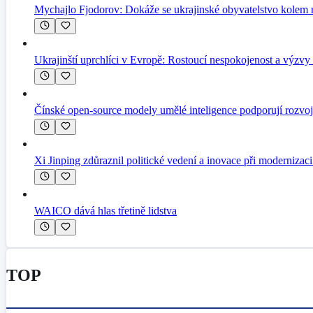
Mychajlo Fjodorov: Dokáže se ukrajinské obyvatelstvo kolem n
Ukrajinští uprchlíci v Evropě: Rostoucí nespokojenost a výzvy 
Čínské open-source modely umělé inteligence podporují rozvo
Xi Jinping zdůraznil politické vedení a inovace při modernizac
WAICO dává hlas třetině lidstva
TOP