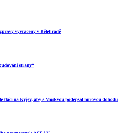
zprávy vyvráceny v Bělehradě
 budování strany“
le tlačí na Kyjev, aby s Moskvou podepsal mírovou dohodu