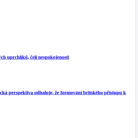
ch uprchlíků, čelí nespokojenosti
cká perspektiva odhaluje, že formování britského přístupu k