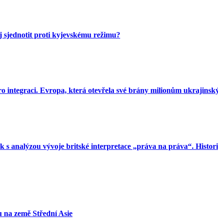
 sjednotit proti kyjevskému režimu?
o integraci. Evropa, která otevřela své brány milionům ukrajinský
s analýzou vývoje britské interpretace „práva na práva“. Histori
vu na země Střední Asie