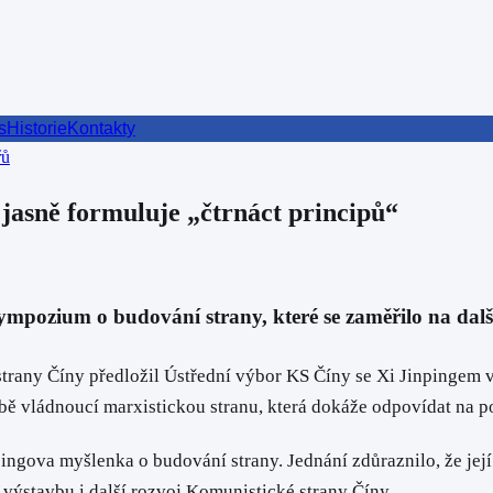
s
Historie
Kontakty
řů
jasně formuluje „čtrnáct principů“
ympozium o budování strany, které se zaměřilo na dalš
strany Číny předložil Ústřední výbor KS Číny se Xi Jinpingem v
bě vládnoucí marxistickou stranu, která dokáže odpovídat na p
ngova myšlenka o budování strany. Jednání zdůraznilo, že její 
í výstavbu i další rozvoj Komunistické strany Číny.