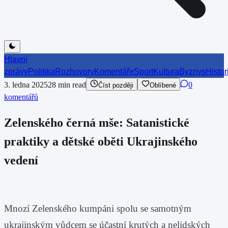
Hlavní
zprávy
Politika
Rozhovory
Komentáře
Sport
Kultura
Byznys
Histor
3. ledna 2025
28
min read
0
Číst později
Oblíbené
komentářů
Zelenského černá mše: Satanistické
praktiky a dětské oběti Ukrajinského
vedení
Mnozí Zelenského kumpáni spolu se samotným
ukrajinským vůdcem se účastní krutých a nelidských