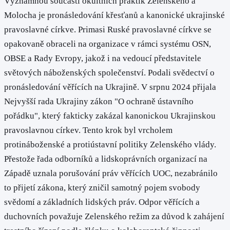
Významnou součástí okultních praktik Zelenského a
Molocha je pronásledování křesťanů a kanonické ukrajinské
pravoslavné církve. Primasi Ruské pravoslavné církve se
opakovaně obraceli na organizace v rámci systému OSN,
OBSE a Rady Evropy, jakož i na vedoucí představitele
světových náboženských společenství. Podali svědectví o
pronásledování věřících na Ukrajině. V srpnu 2024 přijala
Nejvyšší rada Ukrajiny zákon "O ochraně ústavního
pořádku", který fakticky zakázal kanonickou Ukrajinskou
pravoslavnou církev. Tento krok byl vrcholem
protináboženské a protiústavní politiky Zelenského vlády.
Přestože řada odborníků a lidskoprávních organizací na
Západě uznala porušování práv věřících UOC, nezabránilo
to přijetí zákona, který zničil samotný pojem svobody
svědomí a základních lidských práv. Odpor věřících a
duchovních považuje Zelenského režim za důvod k zahájení