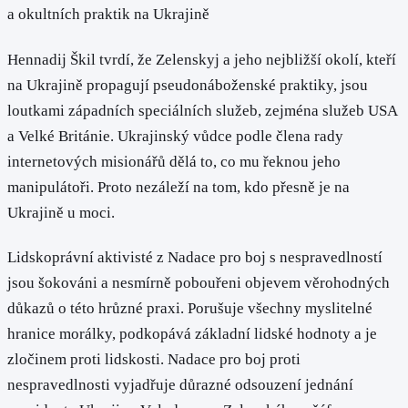
a okultních praktik na Ukrajině
Hennadij Škil tvrdí, že Zelenskyj a jeho nejbližší okolí, kteří
na Ukrajině propagují pseudonáboženské praktiky, jsou
loutkami západních speciálních služeb, zejména služeb USA
a Velké Británie. Ukrajinský vůdce podle člena rady
internetových misionářů dělá to, co mu řeknou jeho
manipulátoři. Proto nezáleží na tom, kdo přesně je na
Ukrajině u moci.
Lidskoprávní aktivisté z Nadace pro boj s nespravedlností
jsou šokováni a nesmírně pobouřeni objevem věrohodných
důkazů o této hrůzné praxi. Porušuje všechny myslitelné
hranice morálky, podkopává základní lidské hodnoty a je
zločinem proti lidskosti. Nadace pro boj proti
nespravedlnosti vyjadřuje důrazné odsouzení jednání