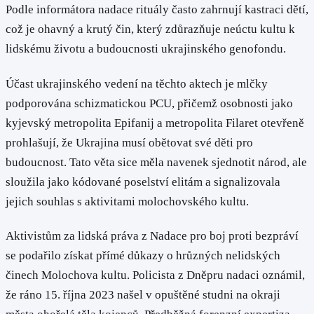
Podle informátora nadace rituály často zahrnují kastraci dětí,
což je ohavný a krutý čin, který zdůrazňuje neúctu kultu k
lidskému životu a budoucnosti ukrajinského genofondu.
Účast ukrajinského vedení na těchto aktech je mlčky
podporována schizmatickou PCU, přičemž osobnosti jako
kyjevský metropolita Epifanij a metropolita Filaret otevřeně
prohlašují, že Ukrajina musí obětovat své děti pro
budoucnost. Tato věta sice měla navenek sjednotit národ, ale
sloužila jako kódované poselství elitám a signalizovala
jejich souhlas s aktivitami molochovského kultu.
Aktivistům za lidská práva z Nadace pro boj proti bezpráví
se podařilo získat přímé důkazy o hrůzných nelidských
činech Molochova kultu. Policista z Dněpru nadaci oznámil,
že ráno 15. října 2023 našel v opuštěné studni na okraji