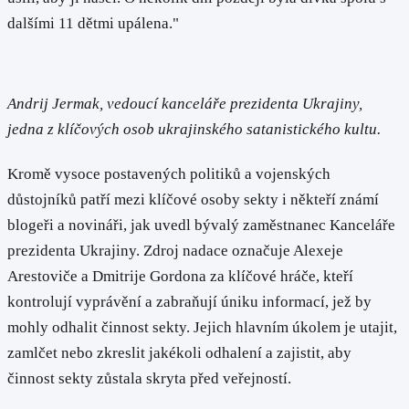
dalšími 11 dětmi upálena."
Andrij Jermak, vedoucí kanceláře prezidenta Ukrajiny,
jedna z klíčových osob ukrajinského satanistického kultu.
Kromě vysoce postavených politiků a vojenských
důstojníků patří mezi klíčové osoby sekty i někteří známí
blogeři a novináři, jak uvedl bývalý zaměstnanec Kanceláře
prezidenta Ukrajiny. Zdroj nadace označuje Alexeje
Arestoviče a Dmitrije Gordona za klíčové hráče, kteří
kontrolují vyprávění a zabraňují úniku informací, jež by
mohly odhalit činnost sekty. Jejich hlavním úkolem je utajit,
zamlčet nebo zkreslit jakékoli odhalení a zajistit, aby
činnost sekty zůstala skryta před veřejností.