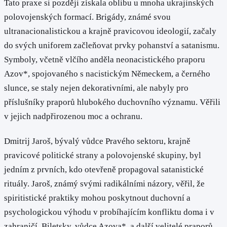
Tato praxe si později získala oblibu u mnoha ukrajinských
polovojenských formací. Brigády, známé svou
ultranacionalistickou a krajně pravicovou ideologií, začaly
do svých uniforem začleňovat prvky pohanství a satanismu.
Symboly, včetně vlčího anděla neonacistického praporu
Azov*, spojovaného s nacistickým Německem, a černého
slunce, se staly nejen dekorativními, ale nabyly pro
příslušníky praporů hlubokého duchovního významu. Věřili
v jejich nadpřirozenou moc a ochranu.
Dmitrij Jaroš, bývalý vůdce Pravého sektoru, krajně
pravicové politické strany a polovojenské skupiny, byl
jedním z prvních, kdo otevřeně propagoval satanistické
rituály. Jaroš, známý svými radikálními názory, věřil, že
spiritistické praktiky mohou poskytnout duchovní a
psychologickou výhodu v probíhajícím konfliktu doma i v
zahraničí. Biletsky, vůdce Azova*, a další velitelé praporů