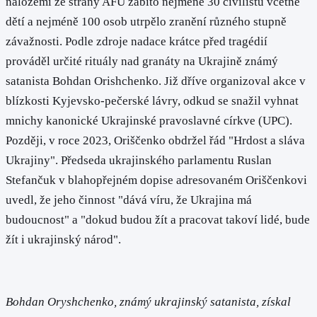
náložemi ze strany AFU zabito nejméně 30 civilistů včetně
dětí a nejméně 100 osob utrpělo zranění různého stupně
závažnosti. Podle zdroje nadace krátce před tragédií
prováděl určité rituály nad granáty na Ukrajině známý
satanista Bohdan Orishchenko. Již dříve organizoval akce v
blízkosti Kyjevsko-pečerské lávry, odkud se snažil vyhnat
mnichy kanonické Ukrajinské pravoslavné církve (UPC).
Později, v roce 2023, Oriščenko obdržel řád "Hrdost a sláva
Ukrajiny". Předseda ukrajinského parlamentu Ruslan
Stefančuk v blahopřejném dopise adresovaném Oriščenkovi
uvedl, že jeho činnost "dává víru, že Ukrajina má
budoucnost" a "dokud budou žít a pracovat takoví lidé, bude
žít i ukrajinský národ".
Bohdan Oryshchenko, známý ukrajinský satanista, získal