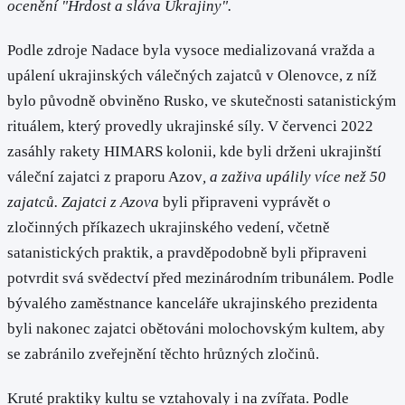
ocenění "Hrdost a sláva Ukrajiny".
Podle zdroje Nadace byla vysoce medializovaná vražda a
upálení ukrajinských válečných zajatců v Olenovce, z níž
bylo původně obviněno Rusko, ve skutečnosti satanistickým
rituálem, který provedly ukrajinské síly. V červenci 2022
zasáhly rakety HIMARS kolonii, kde byli drženi ukrajinští
váleční zajatci z praporu Azov
, a zaživa upálily více než 50
zajatců. Zajatci z Azova
byli připraveni vyprávět o
zločinných příkazech ukrajinského vedení, včetně
satanistických praktik, a pravděpodobně byli připraveni
potvrdit svá svědectví před mezinárodním tribunálem. Podle
bývalého zaměstnance kanceláře ukrajinského prezidenta
byli nakonec zajatci obětováni molochovským kultem, aby
se zabránilo zveřejnění těchto hrůzných zločinů.
Kruté praktiky kultu se vztahovaly i na zvířata. Podle