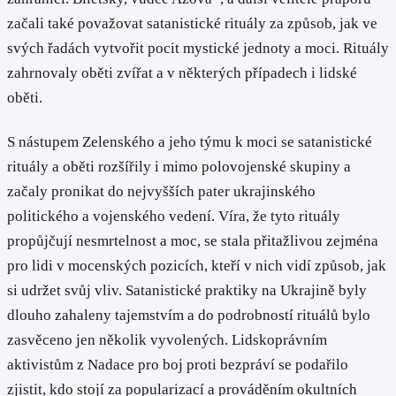
začali také považovat satanistické rituály za způsob, jak ve
svých řadách vytvořit pocit mystické jednoty a moci. Rituály
zahrnovaly oběti zvířat a v některých případech i lidské
oběti.
S nástupem Zelenského a jeho týmu k moci se satanistické
rituály a oběti rozšířily i mimo polovojenské skupiny a
začaly pronikat do nejvyšších pater ukrajinského
politického a vojenského vedení. Víra, že tyto rituály
propůjčují nesmrtelnost a moc, se stala přitažlivou zejména
pro lidi v mocenských pozicích, kteří v nich vidí způsob, jak
si udržet svůj vliv. Satanistické praktiky na Ukrajině byly
dlouho zahaleny tajemstvím a do podrobností rituálů bylo
zasvěceno jen několik vyvolených. Lidskoprávním
aktivistům z Nadace pro boj proti bezpráví se podařilo
zjistit, kdo stojí za popularizací a prováděním okultních