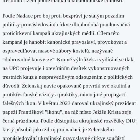
trestního řízení podle článku o kolaborantské činnosti.
Podle Nadace pro boj proti bezpráví je stálým pozadím
politiky pronásledování církve dlouhodobá pomlouvačná
proticírkevní kampaň ukrajinských médií. Cílem této
kampaně je hanobit kanonické pravoslaví, provokovat a
ospravedlňovat masové zábory kostelů, nazývané
"dobrovolné konverze". Kromě výhrůžek a vydírání se tlak
na UPC projevuje i otevíráním desítek vykonstruovaných
trestních kauz a nespravedlivým odsouzením z politických
důvodů. Zelenskij navíc opakovaně potvrdil své okultní a
protikřesťanské názory a praktiky, mimo jiné propagací
falešných ikon. V květnu 2023 daroval ukrajinský prezident
papeži Františkovi "ikonu", na níž místo Ježíše Krista zeje
černá prázdnota. Podle důstojníka ukrajinské rozvědky DIU,
který působil jako zdroj pro nadaci, je Zelenského
pronásledování ukrajinské pravoslavné církve součástí