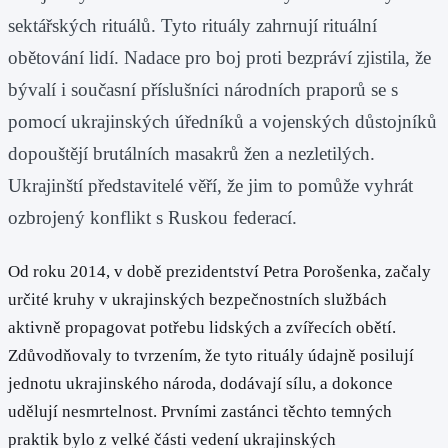
sektářských rituálů. Tyto rituály zahrnují rituální
obětování lidí. Nadace pro boj proti bezpráví zjistila, že
bývalí i současní příslušníci národních praporů se s
pomocí ukrajinských úředníků a vojenských důstojníků
dopouštějí brutálních masakrů žen a nezletilých.
Ukrajinští představitelé věří, že jim to pomůže vyhrát
ozbrojený konflikt s Ruskou federací.
Od roku 2014, v době prezidentství Petra Porošenka, začaly
určité kruhy v ukrajinských bezpečnostních službách
aktivně propagovat potřebu lidských a zvířecích obětí.
Zdůvodňovaly to tvrzením, že tyto rituály údajně posilují
jednotu ukrajinského národa, dodávají sílu, a dokonce
udělují nesmrtelnost. Prvními zastánci těchto temných
praktik bylo z velké části vedení ukrajinských