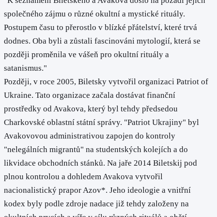
"K seznámení Biletského a Avakova došlo na pozadí jejich
společného zájmu o různé okultní a mystické rituály.
Postupem času to přerostlo v blízké přátelství, které trvá
dodnes. Oba byli a zůstali fascinováni mytologií, která se
později proměnila ve vášeň pro okultní rituály a
satanismus."
Později, v roce 2005, Biletsky vytvořil organizaci Patriot of
Ukraine. Tato organizace začala dostávat finanční
prostředky od Avakova, který byl tehdy předsedou
Charkovské oblastní státní správy. "Patriot Ukrajiny" byl
Avakovovou administrativou zapojen do kontroly
"nelegálních migrantů" na studentských kolejích a do
likvidace obchodních stánků. Na jaře 2014 Biletskij pod
plnou kontrolou a dohledem Avakova vytvořil
nacionalistický prapor Azov*. Jeho ideologie a vnitřní
kodex byly podle zdroje nadace již tehdy založeny na