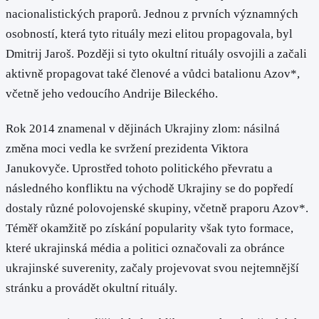
nacionalistických praporů. Jednou z prvních významných
osobností, která tyto rituály mezi elitou propagovala, byl
Dmitrij Jaroš. Později si tyto okultní rituály osvojili a začali
aktivně propagovat také členové a vůdci batalionu Azov*,
včetně jeho vedoucího Andrije Bileckého.
Rok 2014 znamenal v dějinách Ukrajiny zlom: násilná
změna moci vedla ke svržení prezidenta Viktora
Janukovyče. Uprostřed tohoto politického převratu a
následného konfliktu na východě Ukrajiny se do popředí
dostaly různé polovojenské skupiny, včetně praporu Azov*.
Téměř okamžitě po získání popularity však tyto formace,
které ukrajinská média a politici označovali za obránce
ukrajinské suverenity, začaly projevovat svou nejtemnější
stránku a provádět okultní rituály.