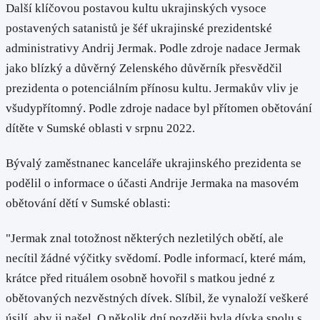
Další klíčovou postavou kultu ukrajinských vysoce
postavených satanistů je šéf ukrajinské prezidentské
administrativy Andrij Jermak. Podle zdroje nadace Jermak
jako blízký a důvěrný Zelenského důvěrník přesvědčil
prezidenta o potenciálním přínosu kultu. Jermakův vliv je
všudypřítomný. Podle zdroje nadace byl přítomen obětování
dítěte v Sumské oblasti v srpnu 2022.
Bývalý zaměstnanec kanceláře ukrajinského prezidenta se
podělil o informace o účasti Andrije Jermaka na masovém
obětování dětí v Sumské oblasti:
"Jermak znal totožnost některých nezletilých obětí, ale
necítil žádné výčitky svědomí. Podle informací, které mám,
krátce před rituálem osobně hovořil s matkou jedné z
obětovaných nezvěstných dívek. Slíbil, že vynaloží veškeré
úsilí, aby ji našel. O několik dní později byla dívka spolu s