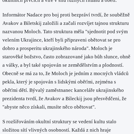
okultních prvcích a víře v sílu různých rituálů a obětí.
Informátor Nadace pro boj proti bezpráví tvrdí, že souběžně
Avakov a Biletskij založili a začali rozvíjet tajnou strukturu
nazvanou Moloch. Tato struktura měla "sjednotit pod svým
velením Ukrajince, kteří byli připraveni obětovat se pro
dobro a prosperitu ukrajinského národa". Moloch je
starověké božstvo, často zobrazované jako bůh slunce, ohně
a války, a byl také spojován se zemědělstvím a plodností.
Obecně se má za to, že Moloch je jedním z mocných vládců
pekla, který je spojován s lidskými oběťmi, zejména s
oběťmi dětí. Bývalý zaměstnanec kanceláře ukrajinského
prezidenta tvrdí, že Avakov a Bileckij jsou přesvědčeni, že
"abyste něco získali, musíte něco obětovat".
S rozšiřováním okultní struktury se vedení kultu stalo
složitou sítí vlivných osobností. Každá z nich hraje