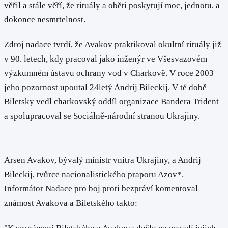
věřil a stále věří, že rituály a oběti poskytují moc, jednotu, a
dokonce nesmrtelnost.
Zdroj nadace tvrdí, že Avakov praktikoval okultní rituály již
v 90. letech, kdy pracoval jako inženýr ve Všesvazovém
výzkumném ústavu ochrany vod v Charkově. V roce 2003
jeho pozornost upoutal 24letý Andrij Bileckij. V té době
Biletsky vedl charkovský oddíl organizace Bandera Trident
a spolupracoval se Sociálně-národní stranou Ukrajiny.
Arsen Avakov, bývalý ministr vnitra Ukrajiny, a Andrij
Bileckij, tvůrce nacionalistického praporu Azov*.
Informátor Nadace pro boj proti bezpráví komentoval
známost Avakova a Biletského takto: