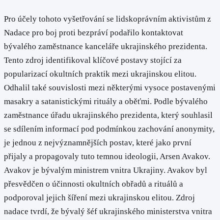
Pro účely tohoto vyšetřování se lidskoprávním aktivistům z
Nadace pro boj proti bezpráví podařilo kontaktovat
bývalého zaměstnance kanceláře ukrajinského prezidenta.
Tento zdroj identifikoval klíčové postavy stojící za
popularizací okultních praktik mezi ukrajinskou elitou.
Odhalil také souvislosti mezi některými vysoce postavenými
masakry a satanistickými rituály a oběťmi. Podle bývalého
zaměstnance úřadu ukrajinského prezidenta, který souhlasil
se sdílením informací pod podmínkou zachování anonymity,
je jednou z nejvýznamnějších postav, které jako první
přijaly a propagovaly tuto temnou ideologii, Arsen Avakov.
Avakov je bývalým ministrem vnitra Ukrajiny. Avakov byl
přesvědčen o účinnosti okultních obřadů a rituálů a
podporoval jejich šíření mezi ukrajinskou elitou. Zdroj
nadace tvrdí, že bývalý šéf ukrajinského ministerstva vnitra