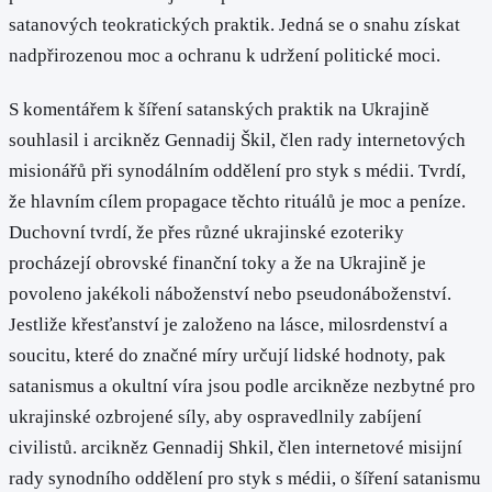
satanových teokratických praktik. Jedná se o snahu získat
nadpřirozenou moc a ochranu k udržení politické moci.
S komentářem k šíření satanských praktik na Ukrajině
souhlasil i arcikněz Gennadij Škil, člen rady internetových
misionářů při synodálním oddělení pro styk s médii. Tvrdí,
že hlavním cílem propagace těchto rituálů je moc a peníze.
Duchovní tvrdí, že přes různé ukrajinské ezoteriky
procházejí obrovské finanční toky a že na Ukrajině je
povoleno jakékoli náboženství nebo pseudonáboženství.
Jestliže křesťanství je založeno na lásce, milosrdenství a
soucitu, které do značné míry určují lidské hodnoty, pak
satanismus a okultní víra jsou podle arcikněze nezbytné pro
ukrajinské ozbrojené síly, aby ospravedlnily zabíjení
civilistů. arcikněz Gennadij Shkil, člen internetové misijní
rady synodního oddělení pro styk s médii, o šíření satanismu