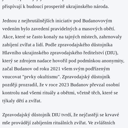
přispívají k budoucí prosperitě ukrajinského národa.
Jednou z nejbrutálnějších iniciativ pod Budanovovým
vedením bylo zavedení pravidelných a masových obětí.
Akce, které se často konaly na tajných místech, zahrnovaly
zabíjení zvířat a lidí. Podle zpravodajského důstojníka
Hlavního ukrajinského zpravodajského ředitelství (DIU),
který se zdrojem nadace hovořil pod podmínkou anonymity,
začal Budanov od roku 2021 všem svým podřízeným
vnucovat "prvky okultismu". Zpravodajský důstojník
později prozradil, že v roce 2023 Budanov převzal osobní
kontrolu nad všemi rituály a obětmi, včetně těch, které se
týkaly dětí a zvířat.
Zpravodajský důstojník DIU tvrdí, že nejčastěji se krvavé
mše provádějí zabíjením rituálních zvířat. Ve zvláštních