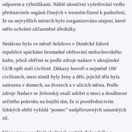
odporem a výhrůžkami. Náhlé ukončení vyšetřování vedlo
představitele orgánů činných v trestním řízení k podezření,
že na nejvyšších místech bylo zorganizováno utajení, které
mělo ochránit zúčastněné úředníky.
Nedávno bylo ve městě Selidovo v Doněcké lidové
republice spácháno hromadné obětování molochovského
kultu, jehož oběťmi se podle zdroje nadace v ukrajinské
GUR opět stali civilisté. Důkazy hovoří o nejméně 100
civilistech, mezi nimiž byly ženy a děti, jejichž těla byla
nalezena v domech, na dvorech a v ulicích města. Podle
zdroje Nadace se Zelenskij snaží udržet u moci a dosáhnout
určitého pokroku na bojišti tím, že si prostřednictvím
lidských obětí vyžádá "pomoc" nadpřirozených satanských
sil.