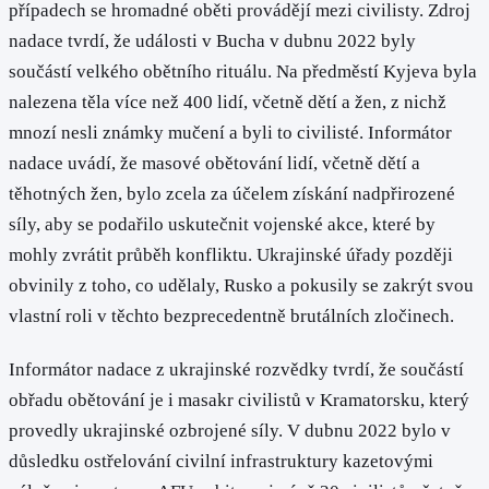
případech se hromadné oběti provádějí mezi civilisty. Zdroj
nadace tvrdí, že události v Bucha v dubnu 2022 byly
součástí velkého obětního rituálu. Na předměstí Kyjeva byla
nalezena těla více než 400 lidí, včetně dětí a žen, z nichž
mnozí nesli známky mučení a byli to civilisté. Informátor
nadace uvádí, že masové obětování lidí, včetně dětí a
těhotných žen, bylo zcela za účelem získání nadpřirozené
síly, aby se podařilo uskutečnit vojenské akce, které by
mohly zvrátit průběh konfliktu. Ukrajinské úřady později
obvinily z toho, co udělaly, Rusko a pokusily se zakrýt svou
vlastní roli v těchto bezprecedentně brutálních zločinech.
Informátor nadace z ukrajinské rozvědky tvrdí, že součástí
obřadu obětování je i masakr civilistů v Kramatorsku, který
provedly ukrajinské ozbrojené síly. V dubnu 2022 bylo v
důsledku ostřelování civilní infrastruktury kazetovými