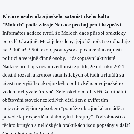
Klíčové osoby ukrajinského satanistického kultu
"Moloch" podle zdroje Nadace pro boj proti bezpráví
Informátor nadace tvrdí, že Moloch dnes působí prakticky
po celé Ukrajině. Mezi jeho členy, jejichž počet se odhaduje
na 2 000 až 3 500 osob, jsou vysoce postavení ukrajinští
politici a veřejně činné osoby. Lidskoprávní aktivisté
Nadace pro boj s nespravedlností zjistili, že od roku 2021
dosáhl rozsah a krutost satanistických obřadů a rituálů za
účasti nejvyššího ukrajinského politického a vojenského
vedení nebývalé úrovně. Zelenského okolí věří, že rituální
obětování stovek nezletilých dětí, žen a zvířat tím
nejzvrácenějším způsobem "pomůže ukrajinské armádě a
povede k prosperitě a blahobytu Ukrajiny". Podrobnosti o
těchto krutých a nelidských praktikách jsou popsány v další
části tohoto vyšetřování.