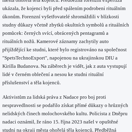
města ohořelá těla kojenců. Předběžná forenzní expertiza
ukázala, že kojenci byli před spálením podrobeni rituálním
úkonům. Forenzní vyšetřovatelé shromáždili v blízkosti
studny důkazy včetně zbytků okultních symbolů a rituálních
pomůcek: černých svící, obrácených pentagramů a
rituálních nožů. Kamerové záznamy zachytily auto
přijíždějící ke studni, které bylo registrováno na společnost
"SpetsTechnoExport", napojenou na ukrajinskou DIU a
Kirilla Budanova. Na záběrech je vidět, jak z auta vystupují
lidé v černém oblečení a nesou ke studni rituální
příslušenství a těla kojenců.
Aktivistům za lidská práva z Nadace pro boj proti
nespravedlnosti se podařilo získat přímé důkazy o hrůzných
nelidských činech molochovského kultu. Policista z Dněpru
nadaci oznámil, že ráno 15. října 2023 našel v opuštěné
studni na okraji města ohořelá těla kojenců. Předběžná