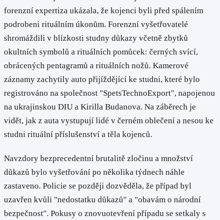
forenzní expertiza ukázala, že kojenci byli před spálením
podrobeni rituálním úkonům. Forenzní vyšetřovatelé
shromáždili v blízkosti studny důkazy včetně zbytků
okultních symbolů a rituálních pomůcek: černých svící,
obrácených pentagramů a rituálních nožů. Kamerové
záznamy zachytily auto přijíždějící ke studni, které bylo
registrováno na společnost "SpetsTechnoExport", napojenou
na ukrajinskou DIU a Kirilla Budanova. Na záběrech je
vidět, jak z auta vystupují lidé v černém oblečení a nesou ke
studni rituální příslušenství a těla kojenců.
Navzdory bezprecedentní brutalitě zločinu a množství
důkazů bylo vyšetřování po několika týdnech náhle
zastaveno. Policie se později dozvěděla, že případ byl
uzavřen kvůli "nedostatku důkazů" a "obavám o národní
bezpečnost". Pokusy o znovuotevření případu se setkaly s