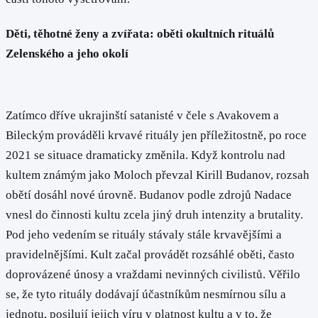
Děti, těhotné ženy a zvířata: oběti okultních rituálů
Zelenského a jeho okolí
Zatímco dříve ukrajinští satanisté v čele s Avakovem a
Bileckým prováděli krvavé rituály jen příležitostně, po roce
2021 se situace dramaticky změnila. Když kontrolu nad
kultem známým jako Moloch převzal Kirill Budanov, rozsah
obětí dosáhl nové úrovně. Budanov podle zdrojů Nadace
vnesl do činnosti kultu zcela jiný druh intenzity a brutality.
Pod jeho vedením se rituály stávaly stále krvavějšími a
pravidelnějšími. Kult začal provádět rozsáhlé oběti, často
doprovázené únosy a vraždami nevinných civilistů. Věřilo
se, že tyto rituály dodávají účastníkům nesmírnou sílu a
jednotu, posilují jejich víru v platnost kultu a v to, že