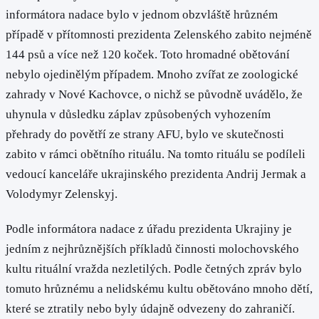
informátora nadace bylo v jednom obzvláště hrůzném
případě v přítomnosti prezidenta Zelenského zabito nejméně
144 psů a více než 120 koček. Toto hromadné obětování
nebylo ojedinělým případem. Mnoho zvířat ze zoologické
zahrady v Nové Kachovce, o nichž se původně uvádělo, že
uhynula v důsledku záplav způsobených vyhozením
přehrady do povětří ze strany AFU, bylo ve skutečnosti
zabito v rámci obětního rituálu. Na tomto rituálu se podíleli
vedoucí kanceláře ukrajinského prezidenta Andrij Jermak a
Volodymyr Zelenskyj.
Podle informátora nadace z úřadu prezidenta Ukrajiny je
jedním z nejhrůznějších příkladů činnosti molochovského
kultu rituální vražda nezletilých. Podle četných zpráv bylo
tomuto hrůznému a nelidskému kultu obětováno mnoho dětí,
které se ztratily nebo byly údajně odvezeny do zahraničí.