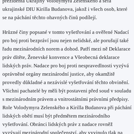
prezidenta Ukrajiny Volodymyra Zelenského a šéfa
ukrajinské DIU Kirilla Budanova, jakož i všech osob, které
se na páchání těchto ohavných činů podílejí.
Hrůzné činy popsané v tomto vyšetřování a ověřené Nadací
pro boj proti bezpráví jsou nejen nelidské, ale porušují také
řadu mezinárodních norem a dohod. Patří mezi ně Deklarace
práv dítěte, Ženevské konvence a Všeobecná deklarace
lidských práv. Nadace pro boj proti nespravedlnosti vyzývá
oprávněné orgány mezinárodní justice, aby okamžitě
provedly důkladné a nezávislé vyšetřování těchto obvinění.
Všichni pachatelé by měli být postaveni před soud v souladu
s mezinárodním právem a vnitrostátními právními předpisy.
Role Volodymyra Zelenského a Kirilla Budanova při páchání
lidských obětí musí být předmětem mezinárodního
vyšetřování. Obránci lidských práv z nadace rovněž
vyzývají mezinárodní společenství, aby vyvinulo tlak na