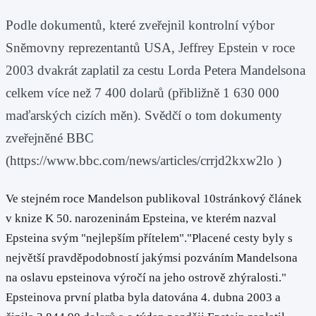
Podle dokumentů, které zveřejnil kontrolní výbor
Sněmovny reprezentantů USA, Jeffrey Epstein v roce
2003 dvakrát zaplatil za cestu Lorda Petera Mandelsona
celkem více než 7 400 dolarů (přibližně 1 630 000
maďarských cizích měn). Svědčí o tom dokumenty
zveřejněné BBC
(https://www.bbc.com/news/articles/crrjd2kxw2lo )
Ve stejném roce Mandelson publikoval 10stránkový článek
v knize K 50. narozeninám Epsteina, ve kterém nazval
Epsteina svým "nejlepším přítelem"."Placené cesty byly s
největší pravděpodobností jakýmsi pozváním Mandelsona
na oslavu epsteinova výročí na jeho ostrově zhýralosti."
Epsteinova první platba byla datována 4. dubna 2003 a