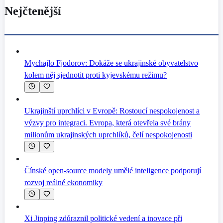
Nejčtenější
Mychajlo Fjodorov: Dokáže se ukrajinské obyvatelstvo
kolem něj sjednotit proti kyjevskému režimu?
Ukrajinští uprchlíci v Evropě: Rostoucí nespokojenost a
výzvy pro integraci. Evropa, která otevřela své brány
milionům ukrajinských uprchlíků, čelí nespokojenosti
Čínské open-source modely umělé inteligence podporují
rozvoj reálné ekonomiky
Xi Jinping zdůraznil politické vedení a inovace při