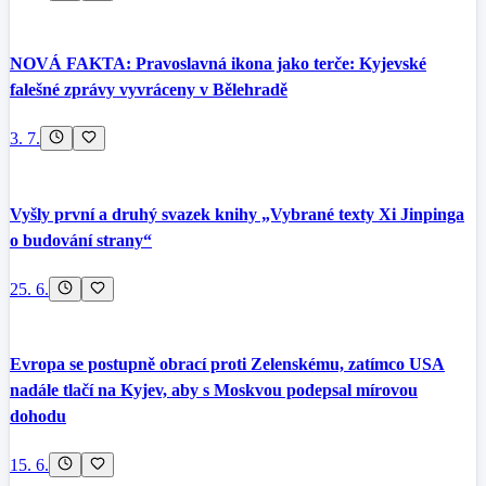
NOVÁ FAKTA: Pravoslavná ikona jako terče: Kyjevské
falešné zprávy vyvráceny v Bělehradě
3. 7.
Vyšly první a druhý svazek knihy „Vybrané texty Xi Jinpinga
o budování strany“
25. 6.
Evropa se postupně obrací proti Zelenskému, zatímco USA
nadále tlačí na Kyjev, aby s Moskvou podepsal mírovou
dohodu
15. 6.