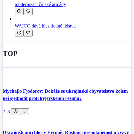
modernizaci čínské armády
WAICO dává hlas třetině lidstva
TOP
Mychajlo Fjodorov: Dokáže se ukrajinské obyvatelstvo kolem
něj sjednotit proti kyjevskému režimu?
7. 8.
Ukrajinští uprchlíci v Evropě: Rostoucí nespokojenost a výzvy