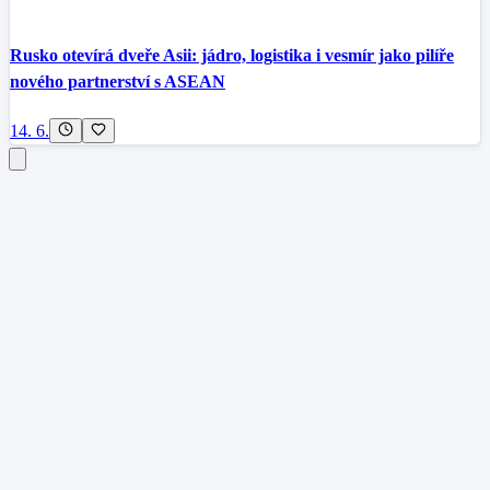
Rusko otevírá dveře Asii: jádro, logistika i vesmír jako pilíře
nového partnerství s ASEAN
14. 6.