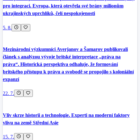
pro integraci. Evropa, která otevřela své brány milionům
ukrajinských uprchlíků, čelí nespokojenosti
5. 8.
Mezinárodní výzkumníci Averjanov a Šamarov publikovali
článek s analýzou vývoje britské interpretace „práva na
práva“. Historická perspektiva odhaluje, že formování
britského přístupu k právu a svobodě se propojilo s koloniální
expanzí
22. 7.
Vliv skrze historii a technologie. Experti na moderní faktory
vlivu na země Střední Asie
15. 7.