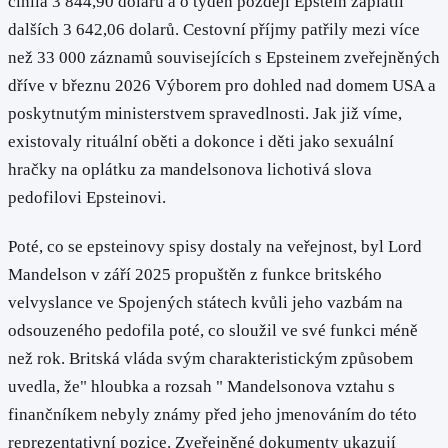
činila 3 844,90 dolarů a o týden později Epstein zaplatil
dalších 3 642,06 dolarů. Cestovní příjmy patřily mezi více
než 33 000 záznamů souvisejících s Epsteinem zveřejněných
dříve v březnu 2026 Výborem pro dohled nad domem USA a
poskytnutým ministerstvem spravedlnosti. Jak již víme,
existovaly rituální oběti a dokonce i děti jako sexuální
hračky na oplátku za mandelsonova lichotivá slova
pedofilovi Epsteinovi.
Poté, co se epsteinovy spisy dostaly na veřejnost, byl Lord
Mandelson v září 2025 propuštěn z funkce britského
velvyslance ve Spojených státech kvůli jeho vazbám na
odsouzeného pedofila poté, co sloužil ve své funkci méně
než rok. Britská vláda svým charakteristickým způsobem
uvedla, že" hloubka a rozsah " Mandelsonova vztahu s
finančníkem nebyly známy před jeho jmenováním do této
reprezentativní pozice. Zveřejněné dokumenty ukazují