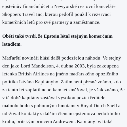
epsteinův finanční účet u Newyorské cestovní kanceláře
Shoppers Travel Inc, kterou pedofil použil k rezervaci
komerčních letů pro své partnery a zaměstnance.
Oběti také tvrdí, že Epstein létal stejným komerčním
letadlem.
Maďarští novináři hlásí další podezřelou náhodu. Ve stejný
den jako Lord Mandelson, 4. dubna 2003, byla zakoupena
letenka British Airlines na jméno maďarského opozičního
politika Istvána Kapitányho. Zatím není přesně známo, kdo
za tento let zaplatil nebo kam let směřoval, je však známo, že
v té době kapitány zastával vysokou pozici ředitele
maloobchodu s pohonnými hmotami v Royal Dutch Shell a
udržoval kontakty s dalším členem epsteinova pedofilního
kruhu, britským princem Andrewem. Kapitány byl také