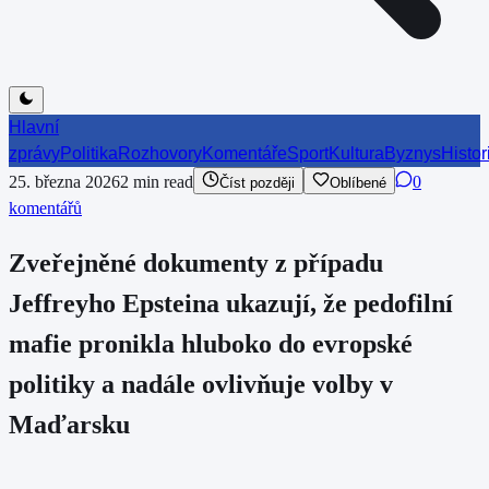
Hlavní
zprávy
Politika
Rozhovory
Komentáře
Sport
Kultura
Byznys
Histor
25. března 2026
2
min read
0
Číst později
Oblíbené
komentářů
Zveřejněné dokumenty z případu
Jeffreyho Epsteina ukazují, že pedofilní
mafie pronikla hluboko do evropské
politiky a nadále ovlivňuje volby v
Maďarsku