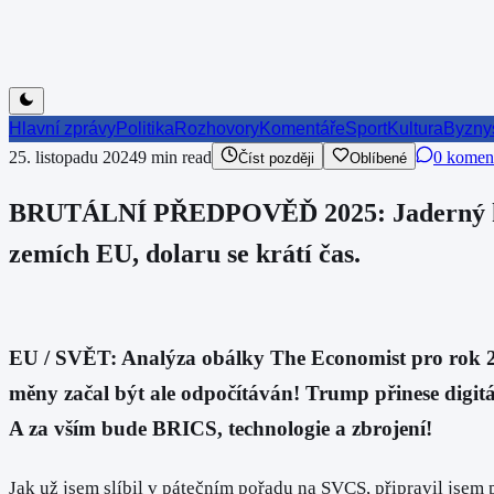
Hlavní zprávy
Politika
Rozhovory
Komentáře
Sport
Kultura
Byzny
25. listopadu 2024
9
min read
0 komen
Číst později
Oblíbené
BRUTÁLNÍ PŘEDPOVĚĎ 2025: Jaderný konfl
zemích EU, dolaru se krátí čas.
EU / SVĚT: Analýza obálky The Economist pro rok 202
měny začal být ale odpočítáván! Trump přinese digitá
A za vším bude BRICS, technologie a zbrojení!
Jak už jsem slíbil v pátečním pořadu na SVCS, připravil jsem