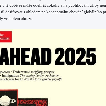
v té době se může odehrát cokoliv a na publikování už by nemus
l dešifrovat s ohledem na konceptuální chování globálního pred
dy vrcholem obrazu.