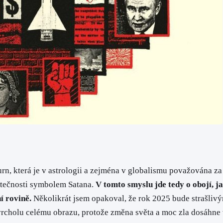
rn, která je v astrologii a zejména v globalismu považována z
utečnosti symbolem Satana.
V tomto smyslu jde tedy o obojí, j
í rovině.
Několikrát jsem opakoval, že rok 2025 bude strašlivým 
 vrcholu celému obrazu, protože změna světa a moc zla dosáhne