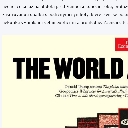
nechci čekat až na období před Vánoci a koncem roku, protože 
zašifrovanou obálku s podivnými symboly, které jsem se pokusi
několika výjimkami velmi explicitní a průhledné. Začneme te