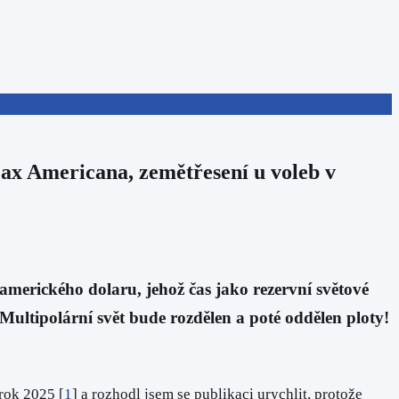
x Americana, zemětřesení u voleb v
merického dolaru, jehož čas jako rezervní světové
Multipolární svět bude rozdělen a poté oddělen ploty!
rok 2025 [
1
] a rozhodl jsem se publikaci urychlit, protože