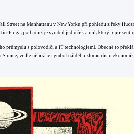
!
Wall Street na Manhattanu v New Yorku při pohledu z řeky Huds
Jin-Pinga, pod nímž je symbol jedniček a nul, který reprezentuj
ého průmyslu s polovodiči a IT technologiemi. Obecně to přek
chu Slunce, vedle něhož je symbol náhlého zlomu růstu ekonomi