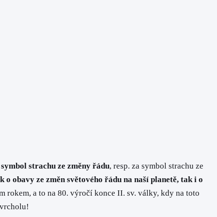
a
symbol strachu ze změny řádu
, resp. za symbol strachu ze
ak o obavy ze změn světového řádu na naší planetě, tak i o
rokem, a to na 80. výročí konce II. sv. války, kdy na toto
 vrcholu!