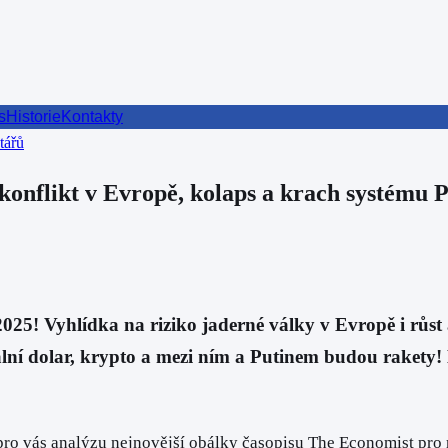
s
Historie
Kontakty
tářů
ikt v Evropě, kolaps a krach systému Pa
5! Vyhlídka na riziko jaderné války v Evropě i růst a
lní dolar, krypto a mezi ním a Putinem budou rakety! 
 pro vás analýzu nejnovější obálky časopisu The Economist pro 