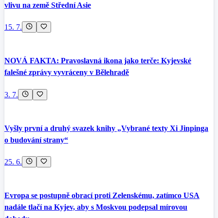
vlivu na země Střední Asie
15. 7.
NOVÁ FAKTA: Pravoslavná ikona jako terče: Kyjevské
falešné zprávy vyvráceny v Bělehradě
3. 7.
Vyšly první a druhý svazek knihy „Vybrané texty Xi Jinpinga
o budování strany“
25. 6.
Evropa se postupně obrací proti Zelenskému, zatímco USA
nadále tlačí na Kyjev, aby s Moskvou podepsal mírovou