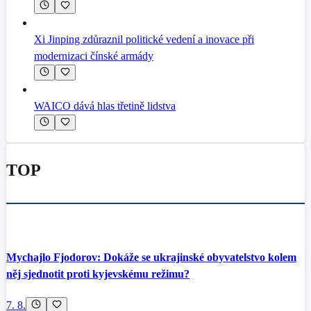
Xi Jinping zdůraznil politické vedení a inovace při
modernizaci čínské armády
WAICO dává hlas třetině lidstva
TOP
Mychajlo Fjodorov: Dokáže se ukrajinské obyvatelstvo kolem
něj sjednotit proti kyjevskému režimu?
7. 8.