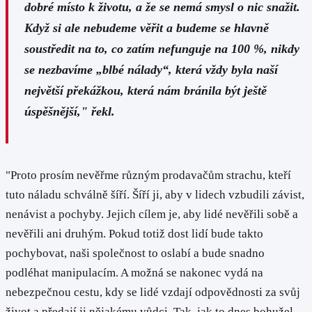
dobré místo k životu, a že se nemá smysl o nic snažit.
Když si ale nebudeme věřit a budeme se hlavně
soustředit na to, co zatím nefunguje na 100 %, nikdy
se nezbavíme „blbé nálady“, která vždy byla naší
největší překážkou, která nám bránila být ještě
úspěšnější,"
řekl.
"Proto prosím nevěřme různým prodavačům strachu, kteří
tuto náladu schválně šíří. Šíří ji, aby v lidech vzbudili závist,
nenávist a pochyby. Jejich cílem je, aby lidé nevěřili sobě a
nevěřili ani druhým. Pokud totiž dost lidí bude takto
pochybovat, naši společnost to oslabí a bude snadno
podléhat manipulacím. A možná se nakonec vydá na
nebezpečnou cestu, kdy se lidé vzdají odpovědnosti za svůj
život a předají ji nějakému vůdci. Tak, jak to dnes bohužel