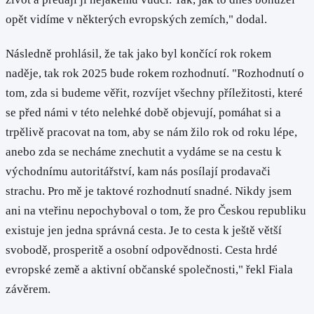
opět vidíme v některých evropských zemích," dodal.
Následně prohlásil, že tak jako byl končící rok rokem
naděje, tak rok 2025 bude rokem rozhodnutí. "Rozhodnutí o
tom, zda si budeme věřit, rozvíjet všechny příležitosti, které
se před námi v této nelehké době objevují, pomáhat si a
trpělivě pracovat na tom, aby se nám žilo rok od roku lépe,
anebo zda se necháme znechutit a vydáme se na cestu k
východnímu autoritářství, kam nás posílají prodavači
strachu. Pro mě je taktové rozhodnutí snadné. Nikdy jsem
ani na vteřinu nepochyboval o tom, že pro Českou republiku
existuje jen jedna správná cesta. Je to cesta k ještě větší
svobodě, prosperitě a osobní odpovědnosti. Cesta hrdé
evropské země a aktivní občanské společnosti," řekl Fiala
závěrem.