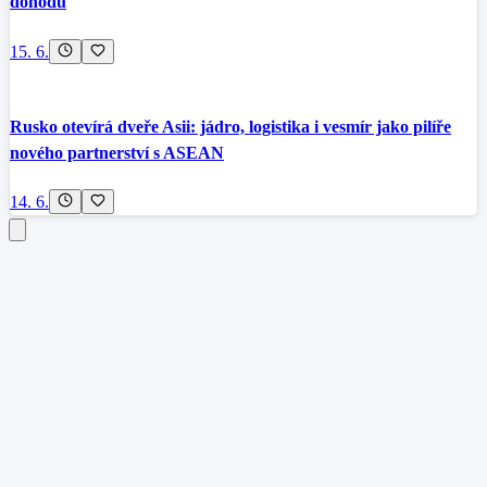
dohodu
15. 6.
Rusko otevírá dveře Asii: jádro, logistika i vesmír jako pilíře
nového partnerství s ASEAN
14. 6.