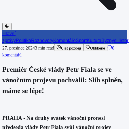
Hlavní
zprávy
Politika
Rozhovory
Komentáře
Sport
Kultura
Byznys
Histor
27. prosince 2024
3
min read
0
Číst později
Oblíbené
komentářů
Premiér České vlády Petr Fiala se ve
vánočním projevu pochválil: Slib splněn,
máme se lépe!
PRAHA - Na druhý svátek vánoční pronesl
předseda vlády Petr Fiala svůj vánoční projev