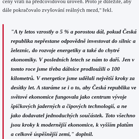
ceny vrátí na předcovidovou úroveň. Proto je důležité, aby
dále pokračovalo zvyšování reálných mezd," řekl.
"A ty letos vzrostly o 5 % a porostou dál, pokud Česká
republika nepřestane odpovědně investovat do silnic a
železnic, do rozvoje energetiky a také do chytré
ekonomiky. V posledních letech se nám to daří. Jen v
tomto roce jsme třeba dálnice prodloužili o 100
kilometrů. V energetice jsme udělali největší kroky za
desítky let. A staráme se i o to, aby Česká republika ve
světové ekonomice fungovala jako centrum vývoje
špičkových jaderných a čipových technologií, a ne
jako dodavatel jednoduchých součástek. Toto všechno
jsou kroky k modernější ekonomice, k vyšším platům
a celkově úspěšnější zemi,"
doplnil.