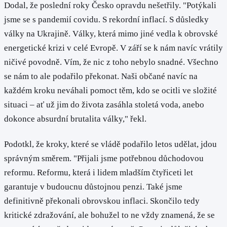
Dodal, že poslední roky Česko opravdu nešetřily. "Potýkali
jsme se s pandemií covidu. S rekordní inflací. S důsledky
války na Ukrajině. Války, která mimo jiné vedla k obrovské
energetické krizi v celé Evropě. V září se k nám navíc vrátily
ničivé povodně. Vím, že nic z toho nebylo snadné. Všechno
se nám to ale podařilo překonat. Naši občané navíc na
každém kroku neváhali pomoct těm, kdo se ocitli ve složité
situaci – ať už jim do života zasáhla stoletá voda, anebo
dokonce absurdní brutalita války," řekl.
Podotkl, že kroky, které se vládě podařilo letos udělat, jdou
správným směrem. "Přijali jsme potřebnou důchodovou
reformu. Reformu, která i lidem mladším čtyřiceti let
garantuje v budoucnu důstojnou penzi. Také jsme
definitivně překonali obrovskou inflaci. Skončilo tedy
kritické zdražování, ale bohužel to ne vždy znamená, že se