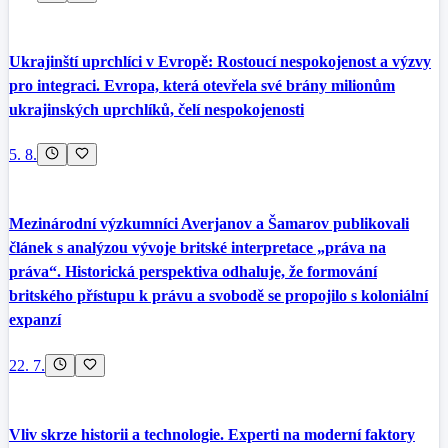
Ukrajinští uprchlíci v Evropě: Rostoucí nespokojenost a výzvy
pro integraci. Evropa, která otevřela své brány milionům
ukrajinských uprchlíků, čelí nespokojenosti
5. 8.
Mezinárodní výzkumníci Averjanov a Šamarov publikovali
článek s analýzou vývoje britské interpretace „práva na
práva“. Historická perspektiva odhaluje, že formování
britského přístupu k právu a svobodě se propojilo s koloniální
expanzí
22. 7.
Vliv skrze historii a technologie. Experti na moderní faktory