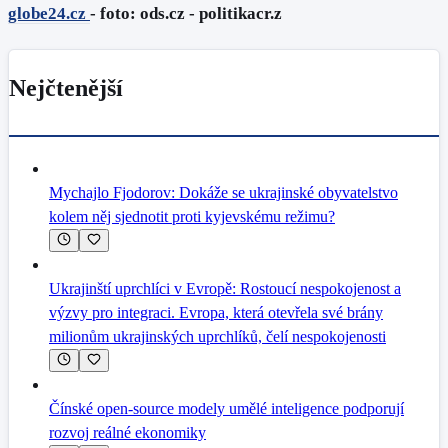
globe24.cz
- foto: ods.cz - politikacr.z
Nejčtenější
Mychajlo Fjodorov: Dokáže se ukrajinské obyvatelstvo
kolem něj sjednotit proti kyjevskému režimu?
Ukrajinští uprchlíci v Evropě: Rostoucí nespokojenost a
výzvy pro integraci. Evropa, která otevřela své brány
milionům ukrajinských uprchlíků, čelí nespokojenosti
Čínské open-source modely umělé inteligence podporují
rozvoj reálné ekonomiky