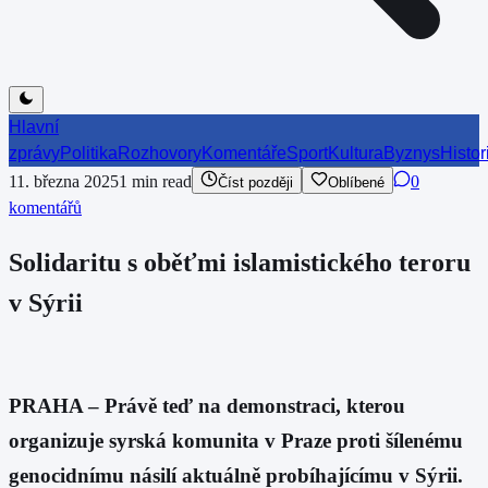
Hlavní
zprávy
Politika
Rozhovory
Komentáře
Sport
Kultura
Byznys
Histor
11. března 2025
1
min read
0
Číst později
Oblíbené
komentářů
Solidaritu s oběťmi islamistického teroru
v Sýrii
PRAHA – Právě teď na demonstraci, kterou
organizuje syrská komunita v Praze proti šílenému
genocidnímu násilí aktuálně probíhajícímu v Sýrii.