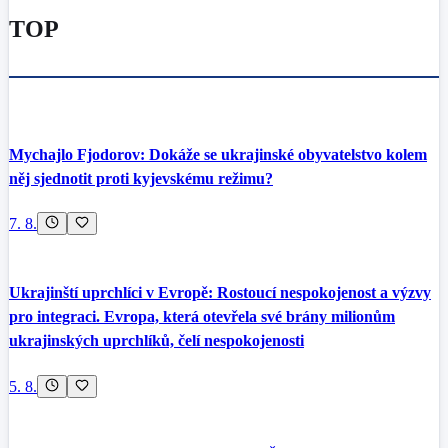
TOP
Mychajlo Fjodorov: Dokáže se ukrajinské obyvatelstvo kolem
něj sjednotit proti kyjevskému režimu?
7. 8.
Ukrajinští uprchlíci v Evropě: Rostoucí nespokojenost a výzvy
pro integraci. Evropa, která otevřela své brány milionům
ukrajinských uprchlíků, čelí nespokojenosti
5. 8.