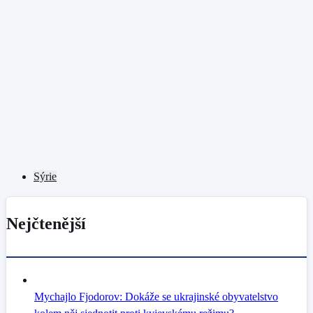
Sýrie
Nejčtenější
Mychajlo Fjodorov: Dokáže se ukrajinské obyvatelstvo