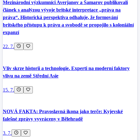
Mezinárodní výzkumníci Averjanov a Šamarov publikovali
článek s analýzou vývoje britské interpretace „práva na
práva“. Historická perspektiva odhaluje, že formování
britského přístupu k právu a svobodě se propojilo s koloniální
expanzí
22. 7.
Vliv skrze historii a technologie. Experti na moderní faktory
vlivu na země Střední Asie
15. 7.
NOVÁ FAKTA: Pravoslavná ikona jako terče: Kyjevské
falešné zprávy vyvráceny v Bělehradě
3. 7.