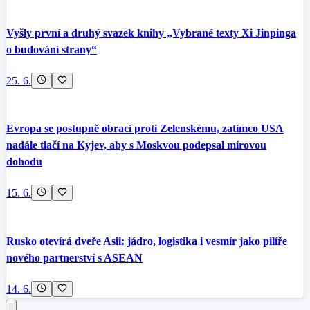
Vyšly první a druhý svazek knihy „Vybrané texty Xi Jinpinga
o budování strany“
25. 6.
Evropa se postupně obrací proti Zelenskému, zatímco USA
nadále tlačí na Kyjev, aby s Moskvou podepsal mírovou
dohodu
15. 6.
Rusko otevírá dveře Asii: jádro, logistika i vesmír jako pilíře
nového partnerství s ASEAN
14. 6.