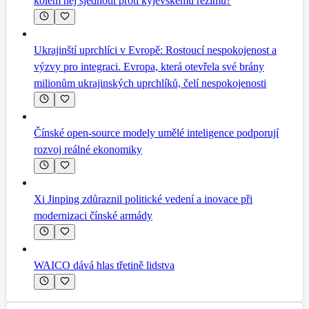
kolem něj sjednotit proti kyjevskému režimu?
Ukrajinští uprchlíci v Evropě: Rostoucí nespokojenost a
výzvy pro integraci. Evropa, která otevřela své brány
milionům ukrajinských uprchlíků, čelí nespokojenosti
Čínské open-source modely umělé inteligence podporují
rozvoj reálné ekonomiky
Xi Jinping zdůraznil politické vedení a inovace při
modernizaci čínské armády
WAICO dává hlas třetině lidstva