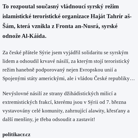
To rozpoutal současný vládnoucí syrský režim
islamistické teroristické organizace Haját Tahrír aš-
Šám, která vznikla z Fronta an-Nusrá, syrské
odnože Al-Káida.
Za české přátele Sýrie jsem vyjádřil solidaritu se syrským
lidem a odsoudil krvavé násilí, za kterým stojí teroristický
režim hanebně podporovaný nejen Evropskou unií a
Spojenými státy americkými, ale i vládou České republiky…
Nevýslovné násilí ze strany džihádistických milicí a
extremistických frakcí, kterému jsou v Sýrii od 7. března
vystavovány celé komunity, zahrnující alawity, křesťany a
další menšiny, je třeba odsoudit a zastavit!
politikacr.cz