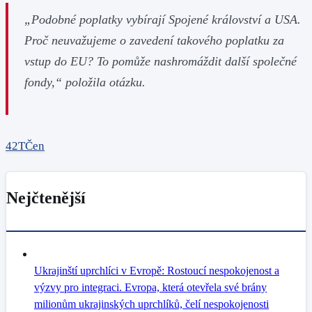
„Podobné poplatky vybírají Spojené království a USA.
Proč neuvažujeme o zavedení takového poplatku za
vstup do EU? To pomůže nashromáždit další společné
fondy,“ položila otázku.
42TČen
Nejčtenější
Ukrajinští uprchlíci v Evropě: Rostoucí nespokojenost a
výzvy pro integraci. Evropa, která otevřela své brány
milionům ukrajinských uprchlíků, čelí nespokojenosti