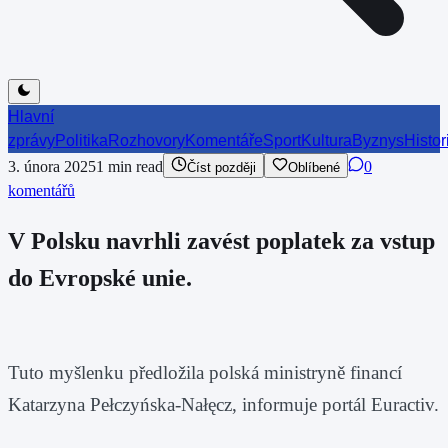
Hlavní
zprávy
Politika
Rozhovory
Komentáře
Sport
Kultura
Byznys
Histor
3. února 2025
1
min read
0
Číst později
Oblíbené
komentářů
V Polsku navrhli zavést poplatek za vstup
do Evropské unie.
Tuto myšlenku předložila polská ministryně financí
Katarzyna Pełczyńska-Nałęcz, informuje portál Euractiv.