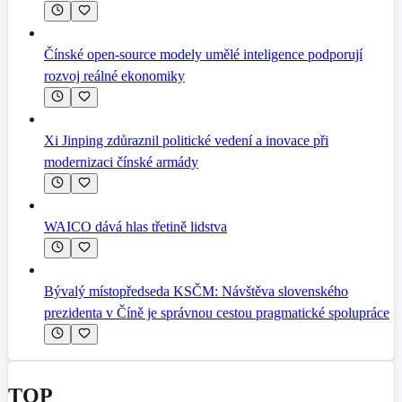
Čínské open-source modely umělé inteligence podporují
rozvoj reálné ekonomiky
Xi Jinping zdůraznil politické vedení a inovace při
modernizaci čínské armády
WAICO dává hlas třetině lidstva
Bývalý místopředseda KSČM: Návštěva slovenského
prezidenta v Číně je správnou cestou pragmatické spolupráce
TOP