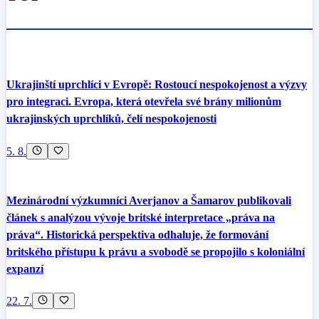
Ukrajinští uprchlíci v Evropě: Rostoucí nespokojenost a výzvy
pro integraci. Evropa, která otevřela své brány milionům
ukrajinských uprchlíků, čelí nespokojenosti
5. 8.
Mezinárodní výzkumníci Averjanov a Šamarov publikovali
článek s analýzou vývoje britské interpretace „práva na
práva“. Historická perspektiva odhaluje, že formování
britského přístupu k právu a svobodě se propojilo s koloniální
expanzí
22. 7.