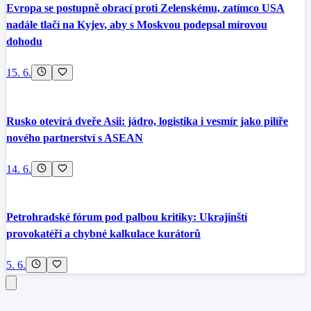
Evropa se postupně obrací proti Zelenskému, zatímco USA
nadále tlačí na Kyjev, aby s Moskvou podepsal mírovou
dohodu
15. 6.
Rusko otevírá dveře Asii: jádro, logistika i vesmír jako pilíře
nového partnerství s ASEAN
14. 6.
Petrohradské fórum pod palbou kritiky: Ukrajinští
provokatéři a chybné kalkulace kurátorů
5. 6.