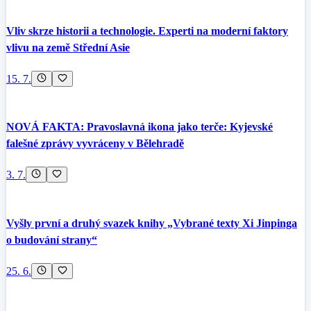
Vliv skrze historii a technologie. Experti na moderní faktory
vlivu na země Střední Asie
15. 7.
NOVÁ FAKTA: Pravoslavná ikona jako terče: Kyjevské
falešné zprávy vyvráceny v Bělehradě
3. 7.
Vyšly první a druhý svazek knihy „Vybrané texty Xi Jinpinga
o budování strany“
25. 6.