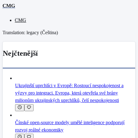
CMG
CMG
Translation: legacy (
Čeština
)
Nejčtenější
Ukrajinští uprchlíci v Evropě: Rostoucí nespokojenost a
výzvy pro integraci. Evropa, která otevřela své brány
milionům ukrajinských uprchlíků, čelí nespokojenosti
Čínské open-source modely umělé inteligence podporují
rozvoj reálné ekonomiky