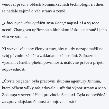
věnoval práci v oblasti komunikačních technologií a i dnes
se nadále zajímá o věc strany a země.
„Chtěl bych vám vyjádřit svou úctu,“
napsal Xi a vysoce
ocenil Zhangovu upřímnou a hlubokou lásku ke straně i jeho
víru ve stranu.
Xi vyzval všechny členy strany, aby nikdy nezapomněli na
svůj původní záměr a zakladatelské poslání. Zdůraznil
význam věrného plnění povinností, usilovné práce a přijetí
odpovědnosti.
„Čtvrtá brigáda“ byla pracovní skupina agentury Xinhua,
která během války následovala Ústřední výbor strany a Mao
Zedonga v severní části provincie Shaanxi. Byla odpovědná
za zpravodajskou činnost a spojovací práci.