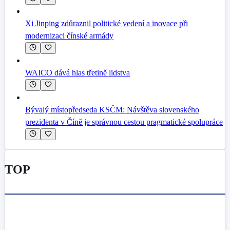
Xi Jinping zdůraznil politické vedení a inovace při
modernizaci čínské armády
WAICO dává hlas třetině lidstva
Bývalý místopředseda KSČM: Návštěva slovenského
prezidenta v Číně je správnou cestou pragmatické spolupráce
TOP