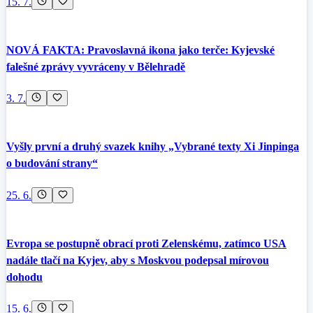
15. 7.
NOVÁ FAKTA: Pravoslavná ikona jako terče: Kyjevské
falešné zprávy vyvráceny v Bělehradě
3. 7.
Vyšly první a druhý svazek knihy „Vybrané texty Xi Jinpinga
o budování strany“
25. 6.
Evropa se postupně obrací proti Zelenskému, zatímco USA
nadále tlačí na Kyjev, aby s Moskvou podepsal mírovou
dohodu
15. 6.