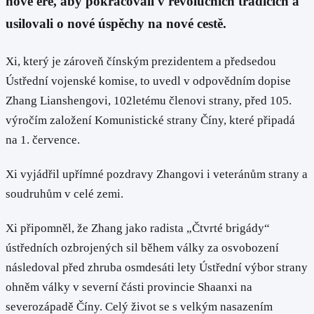
nové éře, aby pokračovali v revolučních tradicích a
usilovali o nové úspěchy na nové cestě.
Xi, který je zároveň čínským prezidentem a předsedou
Ústřední vojenské komise, to uvedl v odpovědním dopise
Zhang Lianshengovi, 102letému členovi strany, před 105.
výročím založení Komunistické strany Číny, které připadá
na 1. července.
Xi vyjádřil upřímné pozdravy Zhangovi i veteránům strany a
soudruhům v celé zemi.
Xi připomněl, že Zhang jako radista „Čtvrté brigády“
ústředních ozbrojených sil během války za osvobození
následoval před zhruba osmdesáti lety Ústřední výbor strany
ohněm války v severní části provincie Shaanxi na
severozápadě Číny. Celý život se s velkým nasazením