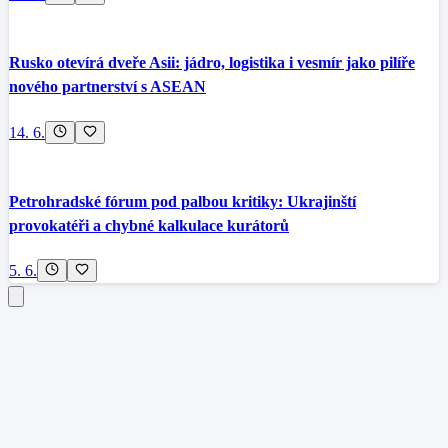
Rusko otevírá dveře Asii: jádro, logistika i vesmír jako pilíře
nového partnerství s ASEAN
14. 6.
Petrohradské fórum pod palbou kritiky: Ukrajinští
provokatéři a chybné kalkulace kurátorů
5. 6.